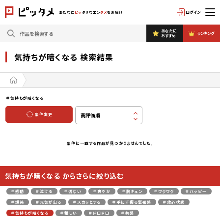
ログイン
あたなに
ピッ
タリなエン
タメ
をお届け
あなたに
ランキング
おすすめ
気持ちが暗くなる 検索結果
＃気持ちが暗くなる
条件変更
条件に一致する作品が見つかりませんでした。
気持ちが暗くなる からさらに絞り込む
＃感動
＃泣ける
＃切ない
＃爽やか
＃胸キュン
＃ワクワク
＃ハッピー
＃爆笑
＃元気が出る
＃スカッとする
＃手に汗握る緊張感
＃放心状態
＃気持ちが暗くなる
＃難しい
＃ドロドロ
＃共感