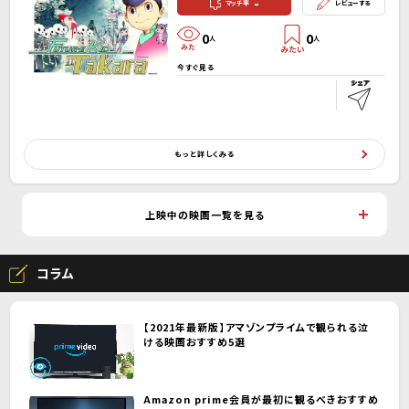
-
マッチ率
レビューする
0
0
人
人
今すぐ見る
もっと詳しくみる
上映中の映画一覧を見る
コラム
【2021年最新版】アマゾンプライムで観られる泣
ける映画おすすめ5選
Amazon prime会員が最初に観るべきおすすめ