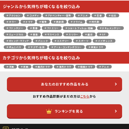
ジャンルから気持ちが暗くなるを絞り込み
＃アクション
＃コメディ
＃アドベンチャー・冒険
＃アニメ
＃恋愛
＃伝記
＃ホラー
＃ドラマ
＃戦争
＃西部劇
＃クライム
＃時代劇
＃ファンタジー
＃青春
＃ファミリー
＃ショートフィルム・短編
＃ドキュメンタリー
＃ミュージカル
＃音楽
＃サスペンス
＃スリラー
＃歴史
＃SF
＃ギャング・マフィア
＃パニック
＃ミステリー
＃スポーツ
＃バイオレンス
＃オムニバス
＃ヤクザ・任侠
＃アート・コンテンポラリー
＃単発ドラマ
カテゴリから気持ちが暗くなるを絞り込み
＃洋画
＃邦画
＃国内ドラマ
＃海外ドラマ
＃韓国ドラマ
＃アニメ
あなたのおすすめ作品をみる
おすすめ作品診断がまだの方は
こちら
から
ランキングを見る