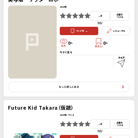
2025年
-
点数を
点
つける
(
0人
）
-
マッチ率
レビューする
0
0
人
人
今すぐ見る
もっと詳しくみる
Future Kid Takara（仮題）
2025年・アニメ
-
点数を
点
つける
(
0人
）