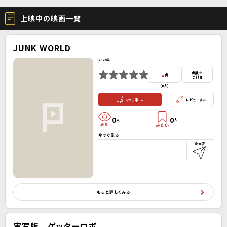
上映中の映画一覧
JUNK WORLD
2025年
-
点数を
点
つける
(
0人
）
-
マッチ率
レビューする
0
0
人
人
今すぐ見る
もっと詳しくみる
実写版 ゲッターロボ