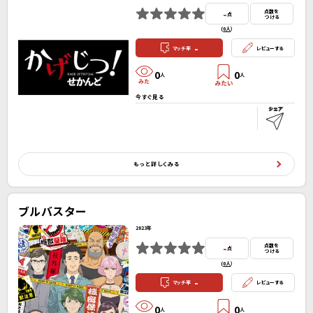
-
点数を
点
つける
(
0人
）
-
マッチ率
レビューする
0
0
人
人
今すぐ見る
もっと詳しくみる
ブルバスター
2023年
-
点数を
点
つける
(
0人
）
-
マッチ率
レビューする
0
0
人
人