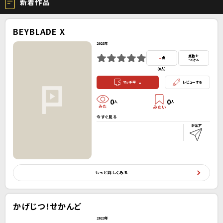
新着作品
BEYBLADE X
2023年
-
点数を
点
つける
(
0人
）
-
マッチ率
レビューする
0
0
人
人
今すぐ見る
もっと詳しくみる
かげじつ！せかんど
2023年