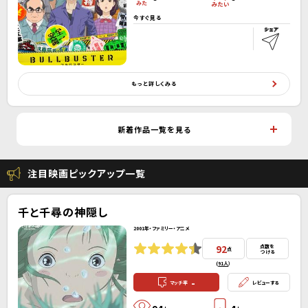
今すぐ見る
もっと詳しくみる
新着作品一覧を見る
注目映画ピックアップ一覧
千と千尋の神隠し
2001年・ファミリー・アニメ
92
点数を
点
つける
(
91人
）
-
マッチ率
レビューする