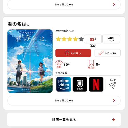
もっと詳しくみる
君の名は。
2016年・恋愛・アニメ
88
点数を
点
つける
(
67人
）
-
マッチ率
レビューする
76
0
人
人
今すぐ見る
もっと詳しくみる
映画一覧をみる