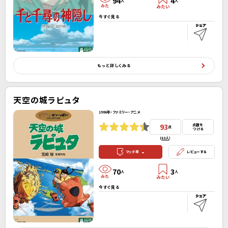
94
4
人
人
今すぐ見る
もっと詳しくみる
天空の城ラピュタ
1986年・ファミリー・アニメ
93
点数を
点
つける
(
63人
）
-
マッチ率
レビューする
70
3
人
人
今すぐ見る