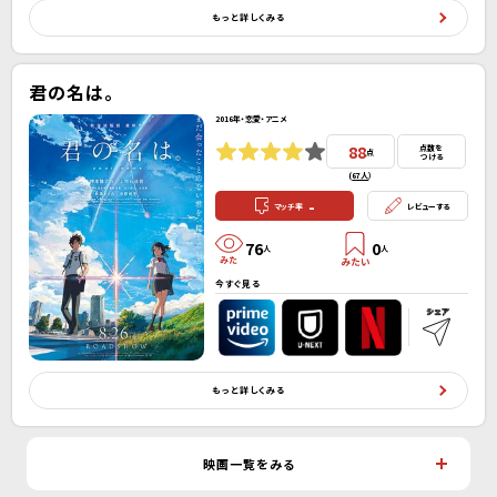
もっと詳しくみる
君の名は。
2016年・恋愛・アニメ
88
点数を
点
つける
(
67人
）
-
マッチ率
レビューする
76
0
人
人
今すぐ見る
もっと詳しくみる
映画一覧をみる