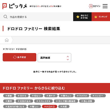
ログイン
あたなに
ピッ
タリなエン
タメ
をお届け
あなたに
ランキング
おすすめ
ドロドロ ファミリー 検索結果
＃ファミリー
＃ドロドロ
条件変更
条件に一致する作品が見つかりませんでした。
ドロドロ ファミリー からさらに絞り込む
＃感動
＃泣ける
＃切ない
＃爽やか
＃胸キュン
＃ワクワク
＃ハッピー
＃爆笑
＃元気が出る
＃スカッとする
＃手に汗握る緊張感
＃放心状態
＃気持ちが暗くなる
＃難しい
＃ドロドロ
＃共感