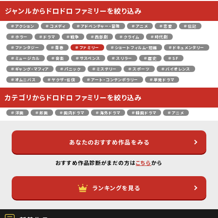
ジャンルからドロドロ ファミリーを絞り込み
＃アクション
＃コメディ
＃アドベンチャー・冒険
＃アニメ
＃恋愛
＃伝記
＃ホラー
＃ドラマ
＃戦争
＃西部劇
＃クライム
＃時代劇
＃ファンタジー
＃青春
＃ファミリー
＃ショートフィルム・短編
＃ドキュメンタリー
＃ミュージカル
＃音楽
＃サスペンス
＃スリラー
＃歴史
＃SF
＃ギャング・マフィア
＃パニック
＃ミステリー
＃スポーツ
＃バイオレンス
＃オムニバス
＃ヤクザ・任侠
＃アート・コンテンポラリー
＃単発ドラマ
カテゴリからドロドロ ファミリーを絞り込み
＃洋画
＃邦画
＃国内ドラマ
＃海外ドラマ
＃韓国ドラマ
＃アニメ
あなたのおすすめ作品をみる
おすすめ作品診断がまだの方は
こちら
から
ランキングを見る