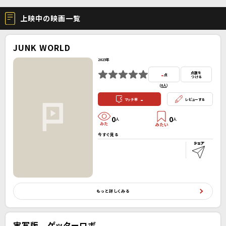
上映中の映画一覧
JUNK WORLD
2025年
-
点数を
点
つける
(
0人
）
-
マッチ率
レビューする
0
0
人
人
今すぐ見る
もっと詳しくみる
実写版 ゲッターロボ