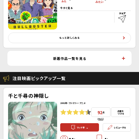
今すぐ見る
もっと詳しくみる
新着作品一覧を見る
注目映画ピックアップ一覧
千と千尋の神隠し
2001年・ファミリー・アニメ
92
点数を
点
つける
(
91人
）
-
マッチ率
レビューする