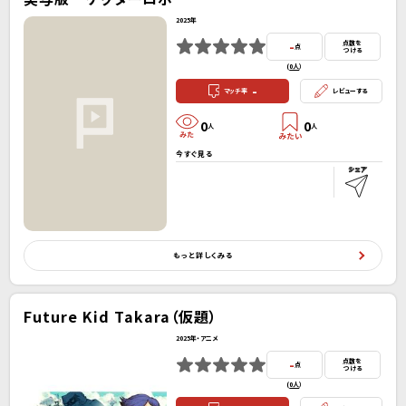
2025年
-
点数を
点
つける
(
0人
）
-
マッチ率
レビューする
0
0
人
人
今すぐ見る
もっと詳しくみる
Future Kid Takara（仮題）
2025年・アニメ
-
点数を
点
つける
(
0人
）