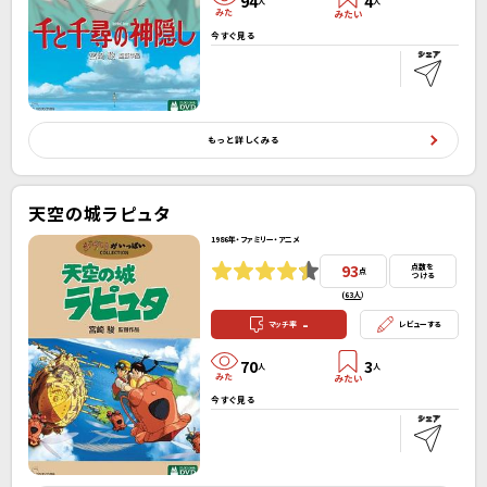
94
4
人
人
今すぐ見る
もっと詳しくみる
天空の城ラピュタ
1986年・ファミリー・アニメ
93
点数を
点
つける
(
63人
）
-
マッチ率
レビューする
70
3
人
人
今すぐ見る