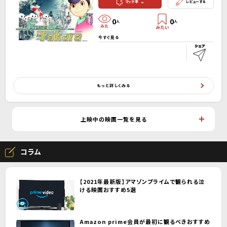
-
マッチ率
レビューする
0
0
人
人
今すぐ見る
もっと詳しくみる
上映中の映画一覧を見る
コラム
【2021年最新版】アマゾンプライムで観られる泣
ける映画おすすめ5選
Amazon prime会員が最初に観るべきおすすめ