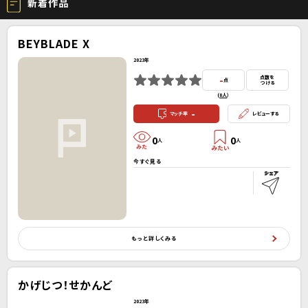
新着作品
BEYBLADE X
2023年
-
点数を
点
つける
(
0人
）
-
マッチ率
レビューする
0
0
人
人
今すぐ見る
もっと詳しくみる
かげじつ！せかんど
2023年