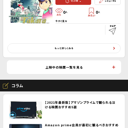
-
マッチ率
レビューする
0
0
人
人
今すぐ見る
もっと詳しくみる
上映中の映画一覧を見る
コラム
【2021年最新版】アマゾンプライムで観られる泣
ける映画おすすめ5選
Amazon prime会員が最初に観るべきおすすめ