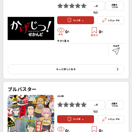
-
点数を
点
つける
(
0人
）
-
マッチ率
レビューする
0
0
人
人
今すぐ見る
もっと詳しくみる
ブルバスター
2023年
-
点数を
点
つける
(
0人
）
-
マッチ率
レビューする
0
0
人
人