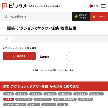
ログイン
あたなに
ピッ
タリなエン
タメ
をお届け
あなたに
ランキング
おすすめ
爆笑 アクションxヤクザ・任侠 検索結果
＃アクション
＃ヤクザ・任侠
＃爆笑
条件変更
条件に一致する作品が見つかりませんでした。
爆笑 アクションxヤクザ・任侠 からさらに絞り込む
＃感動
＃泣ける
＃切ない
＃爽やか
＃胸キュン
＃ワクワク
＃ハッピー
＃爆笑
＃元気が出る
＃スカッとする
＃手に汗握る緊張感
＃放心状態
＃気持ちが暗くなる
＃難しい
＃ドロドロ
＃共感