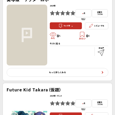
2025年
-
点数を
点
つける
(
0人
）
-
マッチ率
レビューする
0
0
人
人
今すぐ見る
もっと詳しくみる
Future Kid Takara（仮題）
2025年・アニメ
-
点数を
点
つける
(
0人
）