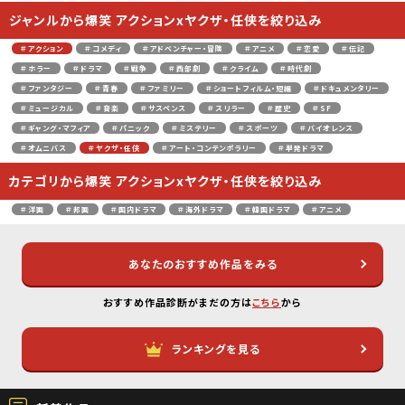
ジャンルから爆笑 アクションxヤクザ・任侠を絞り込み
＃アクション
＃コメディ
＃アドベンチャー・冒険
＃アニメ
＃恋愛
＃伝記
＃ホラー
＃ドラマ
＃戦争
＃西部劇
＃クライム
＃時代劇
＃ファンタジー
＃青春
＃ファミリー
＃ショートフィルム・短編
＃ドキュメンタリー
＃ミュージカル
＃音楽
＃サスペンス
＃スリラー
＃歴史
＃SF
＃ギャング・マフィア
＃パニック
＃ミステリー
＃スポーツ
＃バイオレンス
＃オムニバス
＃ヤクザ・任侠
＃アート・コンテンポラリー
＃単発ドラマ
カテゴリから爆笑 アクションxヤクザ・任侠を絞り込み
＃洋画
＃邦画
＃国内ドラマ
＃海外ドラマ
＃韓国ドラマ
＃アニメ
あなたのおすすめ作品をみる
おすすめ作品診断がまだの方は
こちら
から
ランキングを見る