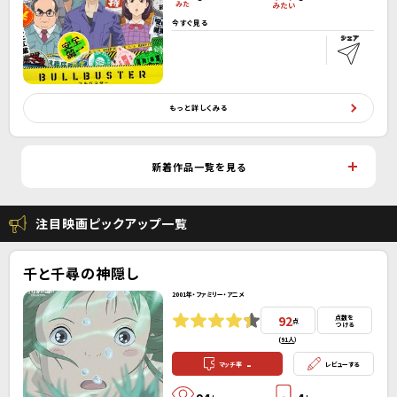
今すぐ見る
もっと詳しくみる
新着作品一覧を見る
注目映画ピックアップ一覧
千と千尋の神隠し
2001年・ファミリー・アニメ
92
点数を
点
つける
(
91人
）
-
マッチ率
レビューする