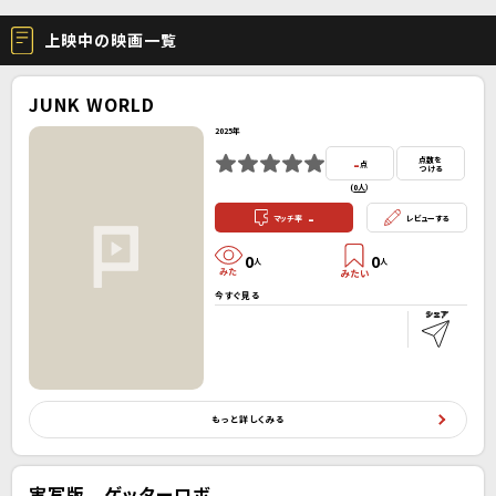
上映中の映画一覧
JUNK WORLD
2025年
-
点数を
点
つける
(
0人
）
-
マッチ率
レビューする
0
0
人
人
今すぐ見る
もっと詳しくみる
実写版 ゲッターロボ