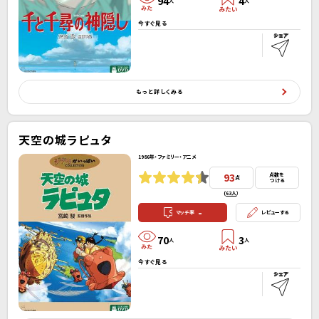
94
4
人
人
今すぐ見る
もっと詳しくみる
天空の城ラピュタ
1986年・ファミリー・アニメ
93
点数を
点
つける
(
63人
）
-
マッチ率
レビューする
70
3
人
人
今すぐ見る