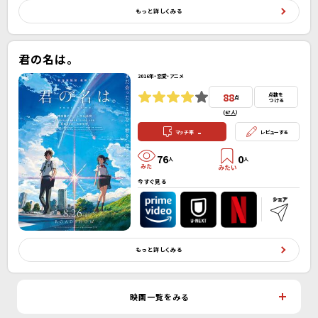
もっと詳しくみる
君の名は。
2016年・恋愛・アニメ
88
点数を
点
つける
(
67人
）
-
マッチ率
レビューする
76
0
人
人
今すぐ見る
もっと詳しくみる
映画一覧をみる