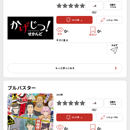
-
点数を
点
つける
(
0人
）
-
マッチ率
レビューする
0
0
人
人
今すぐ見る
もっと詳しくみる
ブルバスター
2023年
-
点数を
点
つける
(
0人
）
-
マッチ率
レビューする
0
0
人
人