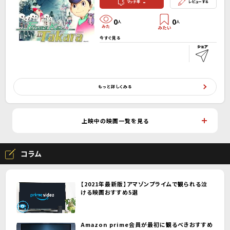
-
マッチ率
レビューする
0
0
人
人
今すぐ見る
もっと詳しくみる
上映中の映画一覧を見る
コラム
【2021年最新版】アマゾンプライムで観られる泣
ける映画おすすめ5選
Amazon prime会員が最初に観るべきおすすめ