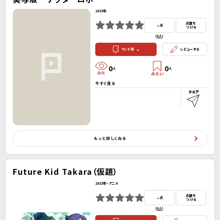
2025年
-
点数を
点
つける
(
0人
）
-
マッチ率
レビューする
0
0
人
人
今すぐ見る
もっと詳しくみる
Future Kid Takara（仮題）
2025年・アニメ
-
点数を
点
つける
(
0人
）