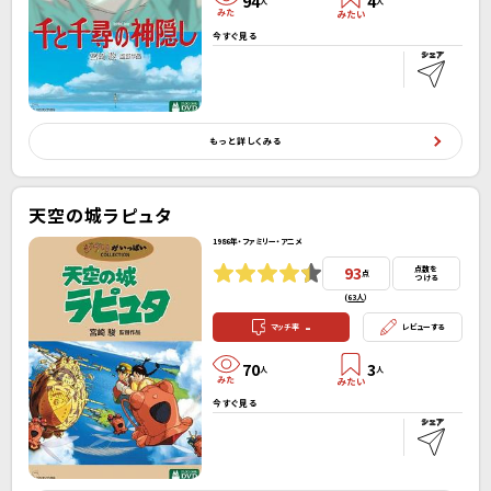
94
4
人
人
今すぐ見る
もっと詳しくみる
天空の城ラピュタ
1986年・ファミリー・アニメ
93
点数を
点
つける
(
63人
）
-
マッチ率
レビューする
70
3
人
人
今すぐ見る