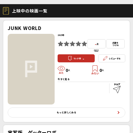
上映中の映画一覧
JUNK WORLD
2025年
-
点数を
点
つける
(
0人
）
-
マッチ率
レビューする
0
0
人
人
今すぐ見る
もっと詳しくみる
実写版 ゲッターロボ