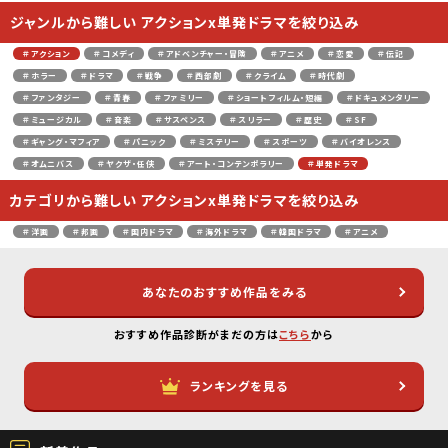
ジャンルから難しい アクションx単発ドラマを絞り込み
＃アクション
＃コメディ
＃アドベンチャー・冒険
＃アニメ
＃恋愛
＃伝記
＃ホラー
＃ドラマ
＃戦争
＃西部劇
＃クライム
＃時代劇
＃ファンタジー
＃青春
＃ファミリー
＃ショートフィルム・短編
＃ドキュメンタリー
＃ミュージカル
＃音楽
＃サスペンス
＃スリラー
＃歴史
＃SF
＃ギャング・マフィア
＃パニック
＃ミステリー
＃スポーツ
＃バイオレンス
＃オムニバス
＃ヤクザ・任侠
＃アート・コンテンポラリー
＃単発ドラマ
カテゴリから難しい アクションx単発ドラマを絞り込み
＃洋画
＃邦画
＃国内ドラマ
＃海外ドラマ
＃韓国ドラマ
＃アニメ
あなたのおすすめ作品をみる
おすすめ作品診断がまだの方は
こちら
から
ランキングを見る