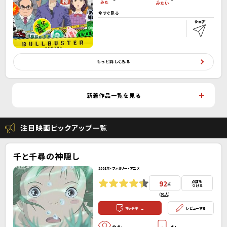
今すぐ見る
もっと詳しくみる
新着作品一覧を見る
注目映画ピックアップ一覧
千と千尋の神隠し
2001年・ファミリー・アニメ
92
点数を
点
つける
(
91人
）
-
マッチ率
レビューする