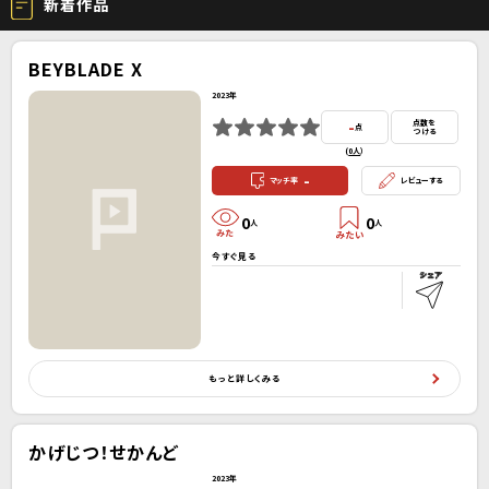
新着作品
BEYBLADE X
2023年
-
点数を
点
つける
(
0人
）
-
マッチ率
レビューする
0
0
人
人
今すぐ見る
もっと詳しくみる
かげじつ！せかんど
2023年