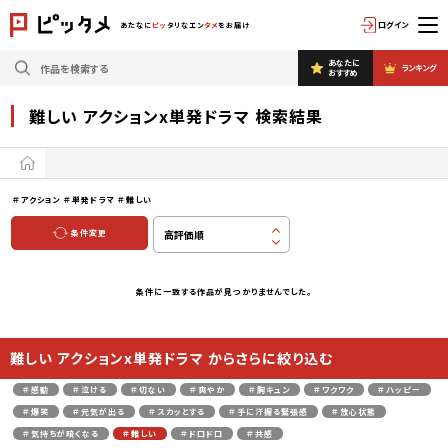
ログイン
あたなに
ピッ
タリなエン
タメ
をお届け
あなたに
ランキング
おすすめ
難しい アクションx単発ドラマ 検索結果
＃アクション
＃単発ドラマ
＃難しい
条件変更
条件に一致する作品が見つかりませんでした。
難しい アクションx単発ドラマ からさらに絞り込む
＃感動
＃泣ける
＃切ない
＃爽やか
＃胸キュン
＃ワクワク
＃ハッピー
＃爆笑
＃元気が出る
＃スカッとする
＃手に汗握る緊張感
＃放心状態
＃気持ちが暗くなる
＃難しい
＃ドロドロ
＃共感