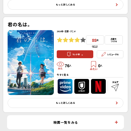
もっと詳しくみる
君の名は。
2016年・恋愛・アニメ
88
点数を
点
つける
(
67人
）
-
マッチ率
レビューする
76
0
人
人
今すぐ見る
もっと詳しくみる
映画一覧をみる