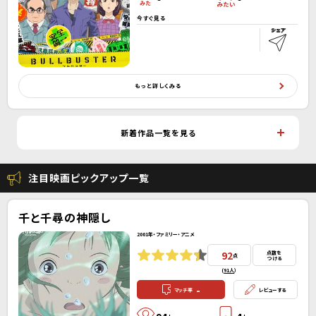
今すぐ見る
もっと詳しくみる
新着作品一覧を見る
注目映画ピックアップ一覧
千と千尋の神隠し
2001年・ファミリー・アニメ
92
点数を
点
つける
(
91人
）
-
マッチ率
レビューする