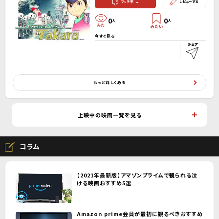
-
マッチ率
レビューする
0
0
人
人
今すぐ見る
もっと詳しくみる
上映中の映画一覧を見る
コラム
【2021年最新版】アマゾンプライムで観られる泣
ける映画おすすめ5選
Amazon prime会員が最初に観るべきおすすめ