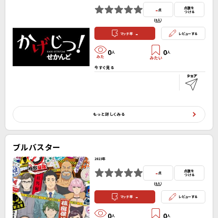
-
点数を
点
つける
(
0人
）
-
マッチ率
レビューする
0
0
人
人
今すぐ見る
もっと詳しくみる
ブルバスター
2023年
-
点数を
点
つける
(
0人
）
-
マッチ率
レビューする
0
0
人
人