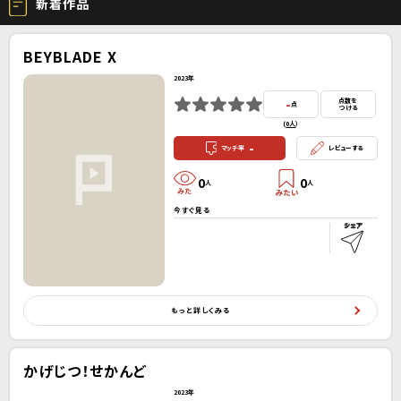
新着作品
BEYBLADE X
2023年
-
点数を
点
つける
(
0人
）
-
マッチ率
レビューする
0
0
人
人
今すぐ見る
もっと詳しくみる
かげじつ！せかんど
2023年