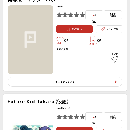
2025年
-
点数を
点
つける
(
0人
）
-
マッチ率
レビューする
0
0
人
人
今すぐ見る
もっと詳しくみる
Future Kid Takara（仮題）
2025年・アニメ
-
点数を
点
つける
(
0人
）