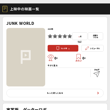
上映中の映画一覧
JUNK WORLD
2025年
-
点数を
点
つける
(
0人
）
-
マッチ率
レビューする
0
0
人
人
今すぐ見る
もっと詳しくみる
実写版 ゲッターロボ