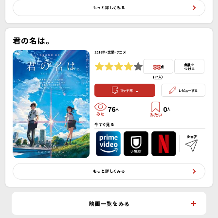
もっと詳しくみる
君の名は。
2016年・恋愛・アニメ
88
点数を
点
つける
(
67人
）
-
マッチ率
レビューする
76
0
人
人
今すぐ見る
もっと詳しくみる
映画一覧をみる