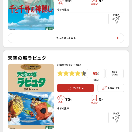
94
4
人
人
今すぐ見る
もっと詳しくみる
天空の城ラピュタ
1986年・ファミリー・アニメ
93
点数を
点
つける
(
63人
）
-
マッチ率
レビューする
70
3
人
人
今すぐ見る