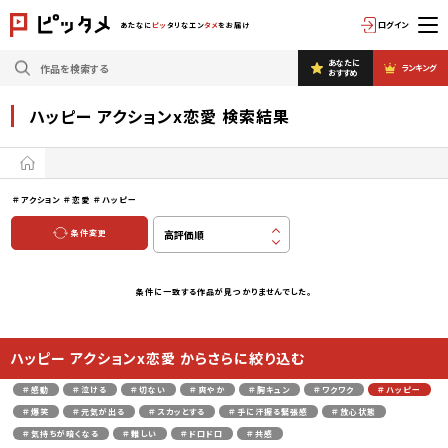
ログイン
あたなに
ピッ
タリなエン
タメ
をお届け
あなたに
ランキング
おすすめ
ハッピー アクションx恋愛 検索結果
＃アクション
＃恋愛
＃ハッピー
条件変更
条件に一致する作品が見つかりませんでした。
ハッピー アクションx恋愛 からさらに絞り込む
＃感動
＃泣ける
＃切ない
＃爽やか
＃胸キュン
＃ワクワク
＃ハッピー
＃爆笑
＃元気が出る
＃スカッとする
＃手に汗握る緊張感
＃放心状態
＃気持ちが暗くなる
＃難しい
＃ドロドロ
＃共感