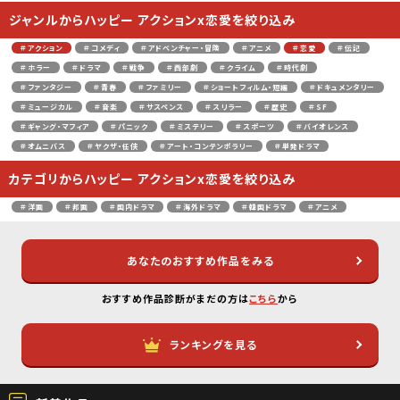
ジャンルからハッピー アクションx恋愛を絞り込み
＃アクション
＃コメディ
＃アドベンチャー・冒険
＃アニメ
＃恋愛
＃伝記
＃ホラー
＃ドラマ
＃戦争
＃西部劇
＃クライム
＃時代劇
＃ファンタジー
＃青春
＃ファミリー
＃ショートフィルム・短編
＃ドキュメンタリー
＃ミュージカル
＃音楽
＃サスペンス
＃スリラー
＃歴史
＃SF
＃ギャング・マフィア
＃パニック
＃ミステリー
＃スポーツ
＃バイオレンス
＃オムニバス
＃ヤクザ・任侠
＃アート・コンテンポラリー
＃単発ドラマ
カテゴリからハッピー アクションx恋愛を絞り込み
＃洋画
＃邦画
＃国内ドラマ
＃海外ドラマ
＃韓国ドラマ
＃アニメ
あなたのおすすめ作品をみる
おすすめ作品診断がまだの方は
こちら
から
ランキングを見る