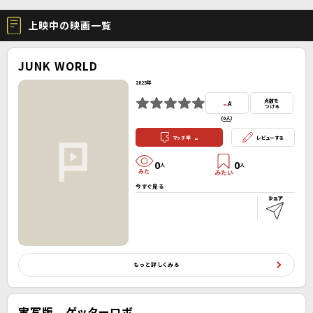
上映中の映画一覧
JUNK WORLD
2025年
-
点数を
点
つける
(
0人
）
-
マッチ率
レビューする
0
0
人
人
今すぐ見る
もっと詳しくみる
実写版 ゲッターロボ