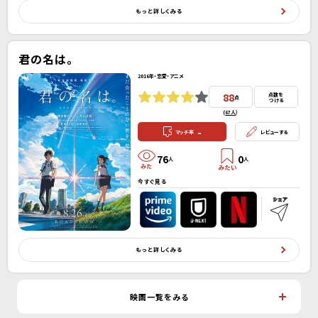
もっと詳しくみる
君の名は。
2016年・恋愛・アニメ
88
点数を
点
つける
(
67人
）
-
マッチ率
レビューする
76
0
人
人
今すぐ見る
もっと詳しくみる
映画一覧をみる