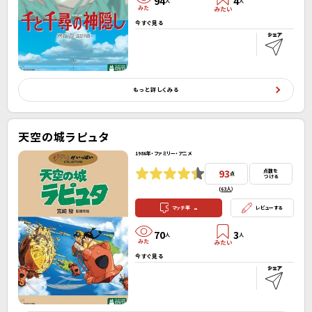
94
4
人
人
今すぐ見る
もっと詳しくみる
天空の城ラピュタ
1986年・ファミリー・アニメ
93
点数を
点
つける
(
63人
）
-
マッチ率
レビューする
70
3
人
人
今すぐ見る