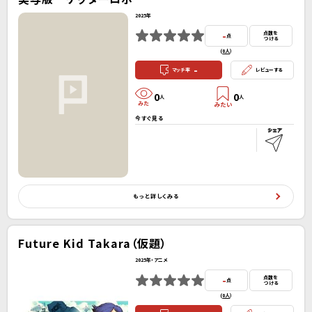
2025年
-
点数を
点
つける
(
0人
）
-
マッチ率
レビューする
0
0
人
人
今すぐ見る
もっと詳しくみる
Future Kid Takara（仮題）
2025年・アニメ
-
点数を
点
つける
(
0人
）