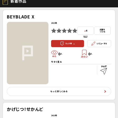
新着作品
BEYBLADE X
2023年
-
点数を
点
つける
(
0人
）
-
マッチ率
レビューする
0
0
人
人
今すぐ見る
もっと詳しくみる
かげじつ！せかんど
2023年