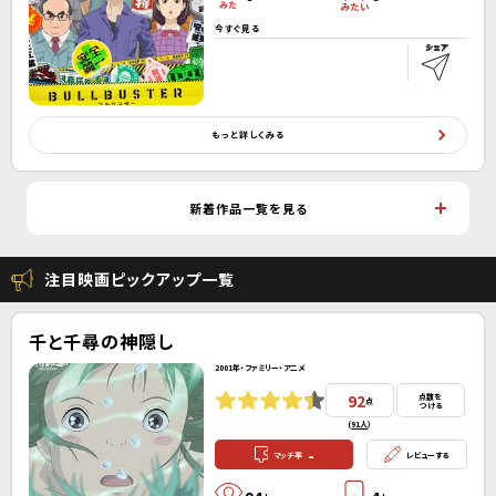
今すぐ見る
もっと詳しくみる
新着作品一覧を見る
注目映画ピックアップ一覧
千と千尋の神隠し
2001年・ファミリー・アニメ
92
点数を
点
つける
(
91人
）
-
マッチ率
レビューする