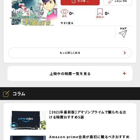
-
マッチ率
レビューする
0
0
人
人
今すぐ見る
もっと詳しくみる
上映中の映画一覧を見る
コラム
【2021年最新版】アマゾンプライムで観られる泣
ける映画おすすめ5選
Amazon prime会員が最初に観るべきおすすめ