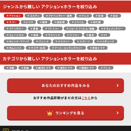
ジャンルから難しい アクションxホラーを絞り込み
＃アクション
＃コメディ
＃アドベンチャー・冒険
＃アニメ
＃恋愛
＃伝記
＃ホラー
＃ドラマ
＃戦争
＃西部劇
＃クライム
＃時代劇
＃ファンタジー
＃青春
＃ファミリー
＃ショートフィルム・短編
＃ドキュメンタリー
＃ミュージカル
＃音楽
＃サスペンス
＃スリラー
＃歴史
＃SF
＃ギャング・マフィア
＃パニック
＃ミステリー
＃スポーツ
＃バイオレンス
＃オムニバス
＃ヤクザ・任侠
＃アート・コンテンポラリー
＃単発ドラマ
カテゴリから難しい アクションxホラーを絞り込み
＃洋画
＃邦画
＃国内ドラマ
＃海外ドラマ
＃韓国ドラマ
＃アニメ
あなたのおすすめ作品をみる
おすすめ作品診断がまだの方は
こちら
から
ランキングを見る