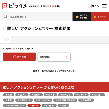
ログイン
あたなに
ピッ
タリなエン
タメ
をお届け
あなたに
ランキング
おすすめ
難しい アクションxホラー 検索結果
＃アクション
＃ホラー
＃難しい
条件変更
条件に一致する作品が見つかりませんでした。
難しい アクションxホラー からさらに絞り込む
＃感動
＃泣ける
＃切ない
＃爽やか
＃胸キュン
＃ワクワク
＃ハッピー
＃爆笑
＃元気が出る
＃スカッとする
＃手に汗握る緊張感
＃放心状態
＃気持ちが暗くなる
＃難しい
＃ドロドロ
＃共感