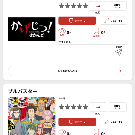
-
点数を
点
つける
(
0人
）
-
マッチ率
レビューする
0
0
人
人
今すぐ見る
もっと詳しくみる
ブルバスター
2023年
-
点数を
点
つける
(
0人
）
-
マッチ率
レビューする
0
0
人
人