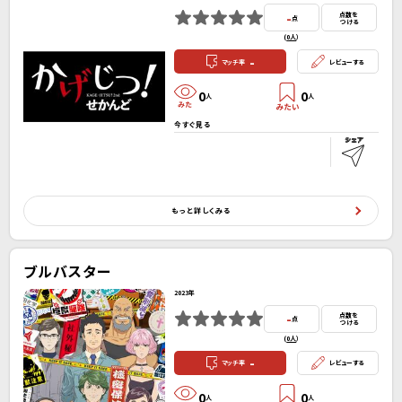
-
点数を
点
つける
(
0人
）
-
マッチ率
レビューする
0
0
人
人
今すぐ見る
もっと詳しくみる
ブルバスター
2023年
-
点数を
点
つける
(
0人
）
-
マッチ率
レビューする
0
0
人
人