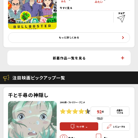
今すぐ見る
もっと詳しくみる
新着作品一覧を見る
注目映画ピックアップ一覧
千と千尋の神隠し
2001年・ファミリー・アニメ
92
点数を
点
つける
(
91人
）
-
マッチ率
レビューする