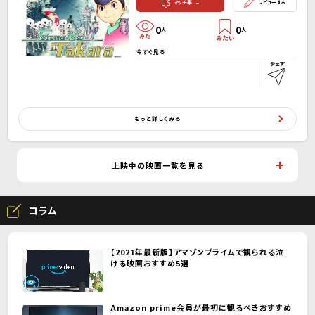
-
マッチ率
レビューする
0
0
人
人
今すぐ見る
もっと詳しくみる
上映中の映画一覧を見る
コラム
【2021年最新版】アマゾンプライムで観られる泣
ける映画おすすめ5選
Amazon prime会員が最初に観るべきおすすめ