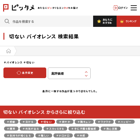
ログイン
あたなに
ピッ
タリなエン
タメ
をお届け
あなたに
ランキング
おすすめ
切ない バイオレンス 検索結果
＃バイオレンス
＃切ない
条件変更
条件に一致する作品が見つかりませんでした。
切ない バイオレンス からさらに絞り込む
＃感動
＃泣ける
＃切ない
＃爽やか
＃胸キュン
＃ワクワク
＃ハッピー
＃爆笑
＃元気が出る
＃スカッとする
＃手に汗握る緊張感
＃放心状態
＃気持ちが暗くなる
＃難しい
＃ドロドロ
＃共感