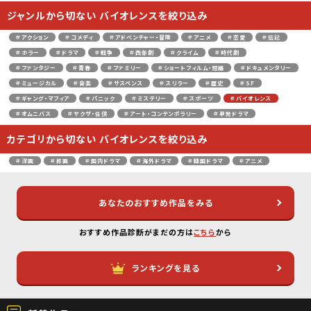
ジャンルから切ない バイオレンスを絞り込み
＃アクション
＃コメディ
＃アドベンチャー・冒険
＃アニメ
＃恋愛
＃伝記
＃ホラー
＃ドラマ
＃戦争
＃西部劇
＃クライム
＃時代劇
＃ファンタジー
＃青春
＃ファミリー
＃ショートフィルム・短編
＃ドキュメンタリー
＃ミュージカル
＃音楽
＃サスペンス
＃スリラー
＃歴史
＃SF
＃ギャング・マフィア
＃パニック
＃ミステリー
＃スポーツ
＃バイオレンス
＃オムニバス
＃ヤクザ・任侠
＃アート・コンテンポラリー
＃単発ドラマ
カテゴリから切ない バイオレンスを絞り込み
＃洋画
＃邦画
＃国内ドラマ
＃海外ドラマ
＃韓国ドラマ
＃アニメ
あなたのおすすめ作品をみる
おすすめ作品診断がまだの方は
こちら
から
ランキングを見る