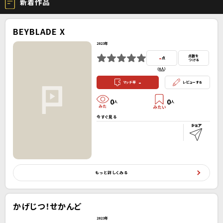
新着作品
BEYBLADE X
2023年
-
点数を
点
つける
(
0人
）
-
マッチ率
レビューする
0
0
人
人
今すぐ見る
もっと詳しくみる
かげじつ！せかんど
2023年