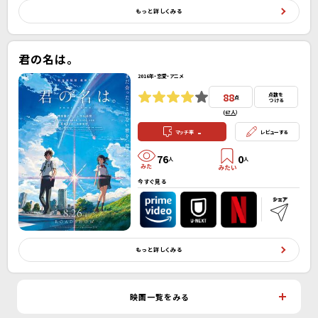
もっと詳しくみる
君の名は。
2016年・恋愛・アニメ
88
点数を
点
つける
(
67人
）
-
マッチ率
レビューする
76
0
人
人
今すぐ見る
もっと詳しくみる
映画一覧をみる