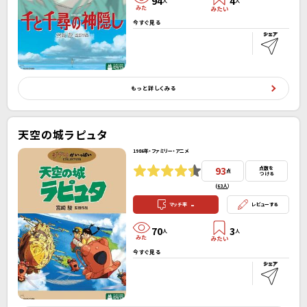
94
4
人
人
今すぐ見る
もっと詳しくみる
天空の城ラピュタ
1986年・ファミリー・アニメ
93
点数を
点
つける
(
63人
）
-
マッチ率
レビューする
70
3
人
人
今すぐ見る