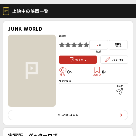
上映中の映画一覧
JUNK WORLD
2025年
-
点数を
点
つける
(
0人
）
-
マッチ率
レビューする
0
0
人
人
今すぐ見る
もっと詳しくみる
実写版 ゲッターロボ