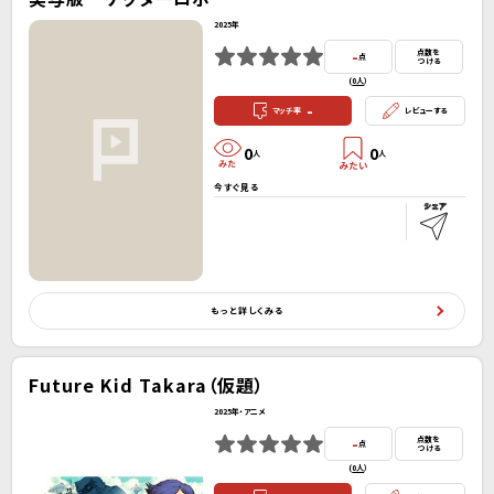
2025年
-
点数を
点
つける
(
0人
）
-
マッチ率
レビューする
0
0
人
人
今すぐ見る
もっと詳しくみる
Future Kid Takara（仮題）
2025年・アニメ
-
点数を
点
つける
(
0人
）