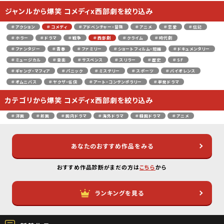
ジャンルから爆笑 コメディx西部劇を絞り込み
＃アクション
＃コメディ
＃アドベンチャー・冒険
＃アニメ
＃恋愛
＃伝記
＃ホラー
＃ドラマ
＃戦争
＃西部劇
＃クライム
＃時代劇
＃ファンタジー
＃青春
＃ファミリー
＃ショートフィルム・短編
＃ドキュメンタリー
＃ミュージカル
＃音楽
＃サスペンス
＃スリラー
＃歴史
＃SF
＃ギャング・マフィア
＃パニック
＃ミステリー
＃スポーツ
＃バイオレンス
＃オムニバス
＃ヤクザ・任侠
＃アート・コンテンポラリー
＃単発ドラマ
カテゴリから爆笑 コメディx西部劇を絞り込み
＃洋画
＃邦画
＃国内ドラマ
＃海外ドラマ
＃韓国ドラマ
＃アニメ
あなたのおすすめ作品をみる
おすすめ作品診断がまだの方は
こちら
から
ランキングを見る