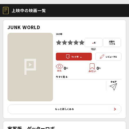
上映中の映画一覧
JUNK WORLD
2025年
-
点数を
点
つける
(
0人
）
-
マッチ率
レビューする
0
0
人
人
今すぐ見る
もっと詳しくみる
実写版 ゲッターロボ