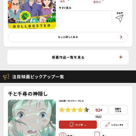
今すぐ見る
もっと詳しくみる
新着作品一覧を見る
注目映画ピックアップ一覧
千と千尋の神隠し
2001年・ファミリー・アニメ
92
点数を
点
つける
(
91人
）
-
マッチ率
レビューする