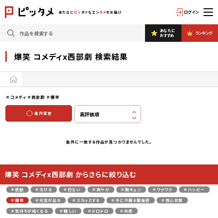
ログイン
あたなに
ピッ
タリなエン
タメ
をお届け
あなたに
ランキング
おすすめ
爆笑 コメディx西部劇 検索結果
＃コメディ
＃西部劇
＃爆笑
条件変更
条件に一致する作品が見つかりませんでした。
爆笑 コメディx西部劇 からさらに絞り込む
＃感動
＃泣ける
＃切ない
＃爽やか
＃胸キュン
＃ワクワク
＃ハッピー
＃爆笑
＃元気が出る
＃スカッとする
＃手に汗握る緊張感
＃放心状態
＃気持ちが暗くなる
＃難しい
＃ドロドロ
＃共感