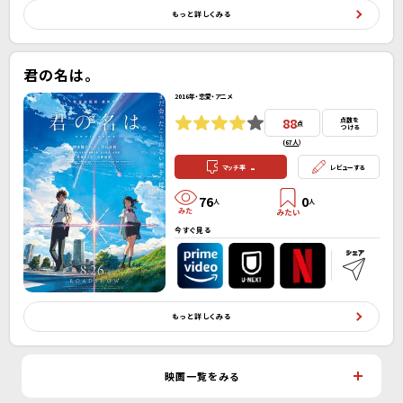
もっと詳しくみる
君の名は。
2016年・恋愛・アニメ
88
点数を
点
つける
(
67人
）
-
マッチ率
レビューする
76
0
人
人
今すぐ見る
もっと詳しくみる
映画一覧をみる