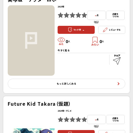
2025年
-
点数を
点
つける
(
0人
）
-
マッチ率
レビューする
0
0
人
人
今すぐ見る
もっと詳しくみる
Future Kid Takara（仮題）
2025年・アニメ
-
点数を
点
つける
(
0人
）