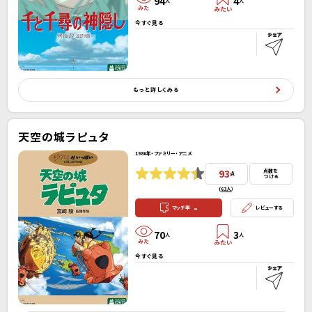
94
4
人
人
今すぐ見る
もっと詳しくみる
天空の城ラピュタ
1986年・ファミリー・アニメ
93
点数を
点
つける
(
63人
）
-
マッチ率
レビューする
70
3
人
人
今すぐ見る