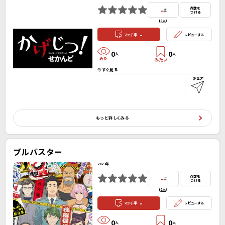
-
点数を
点
つける
(
0人
）
-
マッチ率
レビューする
0
0
人
人
今すぐ見る
もっと詳しくみる
ブルバスター
2023年
-
点数を
点
つける
(
0人
）
-
マッチ率
レビューする
0
0
人
人