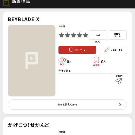
新着作品
BEYBLADE X
2023年
-
点数を
点
つける
(
0人
）
-
マッチ率
レビューする
0
0
人
人
今すぐ見る
もっと詳しくみる
かげじつ！せかんど
2023年