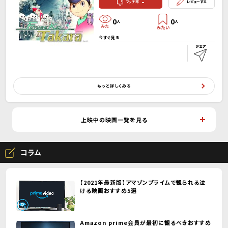
-
マッチ率
レビューする
0
0
人
人
今すぐ見る
もっと詳しくみる
上映中の映画一覧を見る
コラム
【2021年最新版】アマゾンプライムで観られる泣
ける映画おすすめ5選
Amazon prime会員が最初に観るべきおすすめ