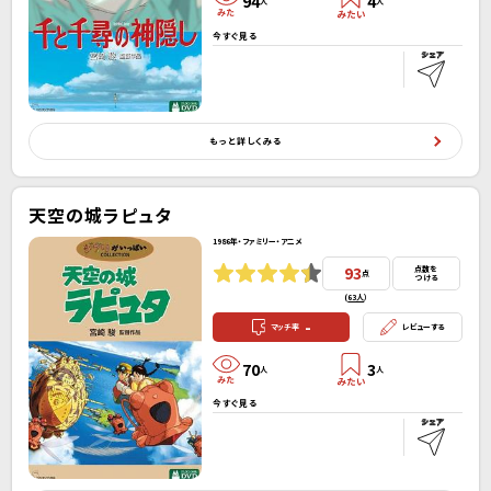
94
4
人
人
今すぐ見る
もっと詳しくみる
天空の城ラピュタ
1986年・ファミリー・アニメ
93
点数を
点
つける
(
63人
）
-
マッチ率
レビューする
70
3
人
人
今すぐ見る