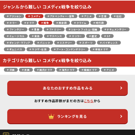
ジャンルから難しい コメディx戦争を絞り込み
＃アクション
＃コメディ
＃アドベンチャー・冒険
＃アニメ
＃恋愛
＃伝記
＃ホラー
＃ドラマ
＃戦争
＃西部劇
＃クライム
＃時代劇
＃ファンタジー
＃青春
＃ファミリー
＃ショートフィルム・短編
＃ドキュメンタリー
＃ミュージカル
＃音楽
＃サスペンス
＃スリラー
＃歴史
＃SF
＃ギャング・マフィア
＃パニック
＃ミステリー
＃スポーツ
＃バイオレンス
＃オムニバス
＃ヤクザ・任侠
＃アート・コンテンポラリー
＃単発ドラマ
カテゴリから難しい コメディx戦争を絞り込み
＃洋画
＃邦画
＃国内ドラマ
＃海外ドラマ
＃韓国ドラマ
＃アニメ
あなたのおすすめ作品をみる
おすすめ作品診断がまだの方は
こちら
から
ランキングを見る