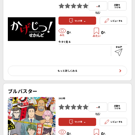
-
点数を
点
つける
(
0人
）
-
マッチ率
レビューする
0
0
人
人
今すぐ見る
もっと詳しくみる
ブルバスター
2023年
-
点数を
点
つける
(
0人
）
-
マッチ率
レビューする
0
0
人
人