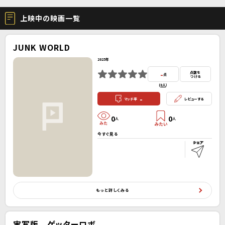
上映中の映画一覧
JUNK WORLD
2025年
-
点数を
点
つける
(
0人
）
-
マッチ率
レビューする
0
0
人
人
今すぐ見る
もっと詳しくみる
実写版 ゲッターロボ