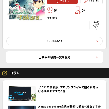
-
マッチ率
レビューする
0
0
人
人
今すぐ見る
もっと詳しくみる
上映中の映画一覧を見る
コラム
【2021年最新版】アマゾンプライムで観られる泣
ける映画おすすめ5選
Amazon prime会員が最初に観るべきおすすめ