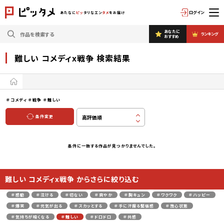
ログイン
あたなに
ピッ
タリなエン
タメ
をお届け
あなたに
ランキング
おすすめ
難しい コメディx戦争 検索結果
＃コメディ
＃戦争
＃難しい
条件変更
条件に一致する作品が見つかりませんでした。
難しい コメディx戦争 からさらに絞り込む
＃感動
＃泣ける
＃切ない
＃爽やか
＃胸キュン
＃ワクワク
＃ハッピー
＃爆笑
＃元気が出る
＃スカッとする
＃手に汗握る緊張感
＃放心状態
＃気持ちが暗くなる
＃難しい
＃ドロドロ
＃共感