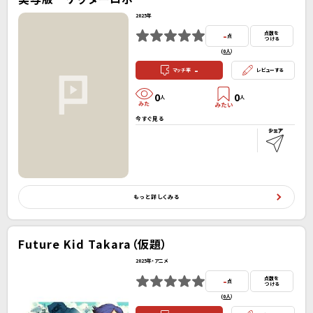
2025年
-
点数を
点
つける
(
0人
）
-
マッチ率
レビューする
0
0
人
人
今すぐ見る
もっと詳しくみる
Future Kid Takara（仮題）
2025年・アニメ
-
点数を
点
つける
(
0人
）