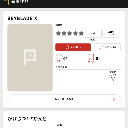
新着作品
BEYBLADE X
2023年
-
点数を
点
つける
(
0人
）
-
マッチ率
レビューする
0
0
人
人
今すぐ見る
もっと詳しくみる
かげじつ！せかんど
2023年