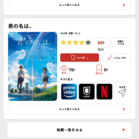
もっと詳しくみる
君の名は。
2016年・恋愛・アニメ
88
点数を
点
つける
(
67人
）
-
マッチ率
レビューする
76
0
人
人
今すぐ見る
もっと詳しくみる
映画一覧をみる