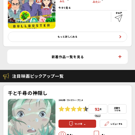
今すぐ見る
もっと詳しくみる
新着作品一覧を見る
注目映画ピックアップ一覧
千と千尋の神隠し
2001年・ファミリー・アニメ
92
点数を
点
つける
(
91人
）
-
マッチ率
レビューする