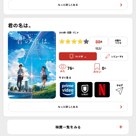
もっと詳しくみる
君の名は。
2016年・恋愛・アニメ
88
点数を
点
つける
(
67人
）
-
マッチ率
レビューする
76
0
人
人
今すぐ見る
もっと詳しくみる
映画一覧をみる