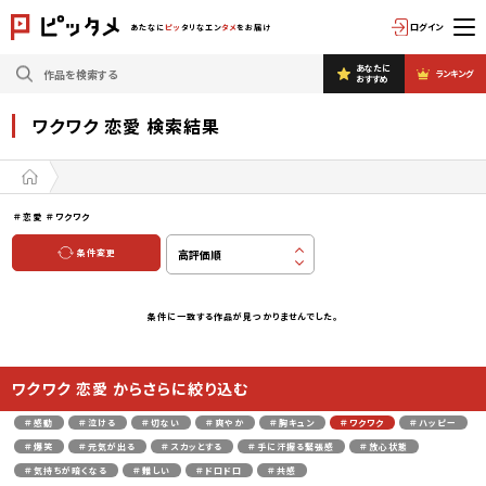
ログイン
あたなに
ピッ
タリなエン
タメ
をお届け
あなたに
ランキング
おすすめ
ワクワク 恋愛 検索結果
＃恋愛
＃ワクワク
条件変更
条件に一致する作品が見つかりませんでした。
ワクワク 恋愛 からさらに絞り込む
＃感動
＃泣ける
＃切ない
＃爽やか
＃胸キュン
＃ワクワク
＃ハッピー
＃爆笑
＃元気が出る
＃スカッとする
＃手に汗握る緊張感
＃放心状態
＃気持ちが暗くなる
＃難しい
＃ドロドロ
＃共感