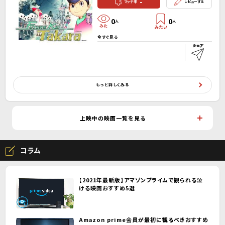
-
マッチ率
レビューする
0
0
人
人
今すぐ見る
もっと詳しくみる
上映中の映画一覧を見る
コラム
【2021年最新版】アマゾンプライムで観られる泣
ける映画おすすめ5選
Amazon prime会員が最初に観るべきおすすめ