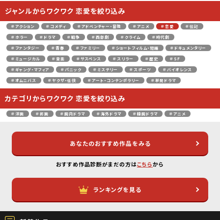
ジャンルからワクワク 恋愛を絞り込み
＃アクション
＃コメディ
＃アドベンチャー・冒険
＃アニメ
＃恋愛
＃伝記
＃ホラー
＃ドラマ
＃戦争
＃西部劇
＃クライム
＃時代劇
＃ファンタジー
＃青春
＃ファミリー
＃ショートフィルム・短編
＃ドキュメンタリー
＃ミュージカル
＃音楽
＃サスペンス
＃スリラー
＃歴史
＃SF
＃ギャング・マフィア
＃パニック
＃ミステリー
＃スポーツ
＃バイオレンス
＃オムニバス
＃ヤクザ・任侠
＃アート・コンテンポラリー
＃単発ドラマ
カテゴリからワクワク 恋愛を絞り込み
＃洋画
＃邦画
＃国内ドラマ
＃海外ドラマ
＃韓国ドラマ
＃アニメ
あなたのおすすめ作品をみる
おすすめ作品診断がまだの方は
こちら
から
ランキングを見る