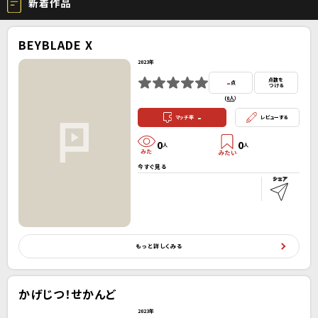
新着作品
BEYBLADE X
2023年
-
点数を
点
つける
(
0人
）
-
マッチ率
レビューする
0
0
人
人
今すぐ見る
もっと詳しくみる
かげじつ！せかんど
2023年