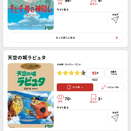
94
4
人
人
今すぐ見る
もっと詳しくみる
天空の城ラピュタ
1986年・ファミリー・アニメ
93
点数を
点
つける
(
63人
）
-
マッチ率
レビューする
70
3
人
人
今すぐ見る