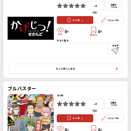
-
点数を
点
つける
(
0人
）
-
マッチ率
レビューする
0
0
人
人
今すぐ見る
もっと詳しくみる
ブルバスター
2023年
-
点数を
点
つける
(
0人
）
-
マッチ率
レビューする
0
0
人
人