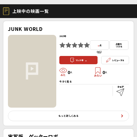
上映中の映画一覧
JUNK WORLD
2025年
-
点数を
点
つける
(
0人
）
-
マッチ率
レビューする
0
0
人
人
今すぐ見る
もっと詳しくみる
実写版 ゲッターロボ