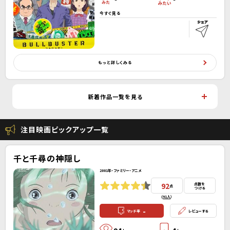
今すぐ見る
もっと詳しくみる
新着作品一覧を見る
注目映画ピックアップ一覧
千と千尋の神隠し
2001年・ファミリー・アニメ
92
点数を
点
つける
(
91人
）
-
マッチ率
レビューする