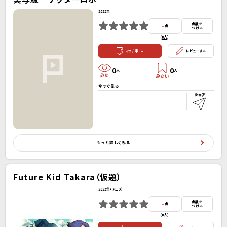
2025年
-
点数を
点
つける
(
0人
）
-
マッチ率
レビューする
0
0
人
人
今すぐ見る
もっと詳しくみる
Future Kid Takara（仮題）
2025年・アニメ
-
点数を
点
つける
(
0人
）