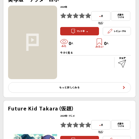
2025年
-
点数を
点
つける
(
0人
）
-
マッチ率
レビューする
0
0
人
人
今すぐ見る
もっと詳しくみる
Future Kid Takara（仮題）
2025年・アニメ
-
点数を
点
つける
(
0人
）