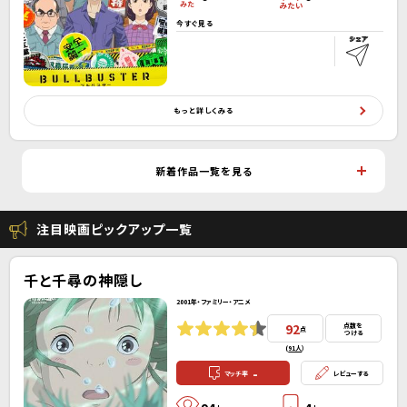
今すぐ見る
もっと詳しくみる
新着作品一覧を見る
注目映画ピックアップ一覧
千と千尋の神隠し
2001年・ファミリー・アニメ
92
点数を
点
つける
(
91人
）
-
マッチ率
レビューする