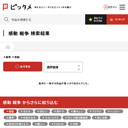
ログイン
あたなに
ピッ
タリなエン
タメ
をお届け
あなたに
ランキング
おすすめ
感動 戦争 検索結果
＃戦争
＃感動
条件変更
条件に一致する作品が見つかりませんでした。
感動 戦争 からさらに絞り込む
＃感動
＃泣ける
＃切ない
＃爽やか
＃胸キュン
＃ワクワク
＃ハッピー
＃爆笑
＃元気が出る
＃スカッとする
＃手に汗握る緊張感
＃放心状態
＃気持ちが暗くなる
＃難しい
＃ドロドロ
＃共感