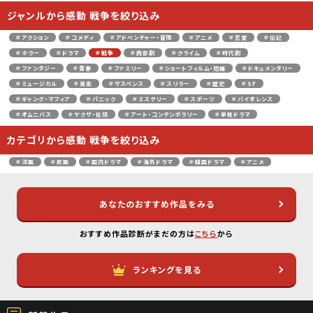
ジャンルから感動 戦争を絞り込み
＃アクション
＃コメディ
＃アドベンチャー・冒険
＃アニメ
＃恋愛
＃伝記
＃ホラー
＃ドラマ
＃戦争
＃西部劇
＃クライム
＃時代劇
＃ファンタジー
＃青春
＃ファミリー
＃ショートフィルム・短編
＃ドキュメンタリー
＃ミュージカル
＃音楽
＃サスペンス
＃スリラー
＃歴史
＃SF
＃ギャング・マフィア
＃パニック
＃ミステリー
＃スポーツ
＃バイオレンス
＃オムニバス
＃ヤクザ・任侠
＃アート・コンテンポラリー
＃単発ドラマ
カテゴリから感動 戦争を絞り込み
＃洋画
＃邦画
＃国内ドラマ
＃海外ドラマ
＃韓国ドラマ
＃アニメ
あなたのおすすめ作品をみる
おすすめ作品診断がまだの方は
こちら
から
ランキングを見る