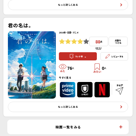
もっと詳しくみる
君の名は。
2016年・恋愛・アニメ
88
点数を
点
つける
(
67人
）
-
マッチ率
レビューする
76
0
人
人
今すぐ見る
もっと詳しくみる
映画一覧をみる