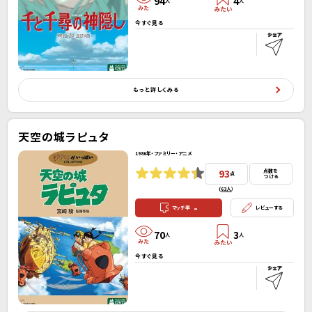
94
4
人
人
今すぐ見る
もっと詳しくみる
天空の城ラピュタ
1986年・ファミリー・アニメ
93
点数を
点
つける
(
63人
）
-
マッチ率
レビューする
70
3
人
人
今すぐ見る