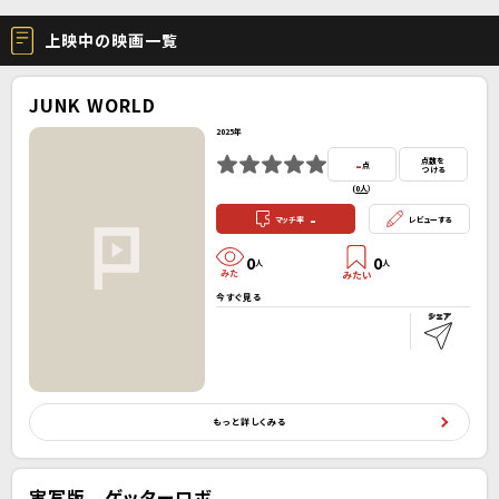
上映中の映画一覧
JUNK WORLD
2025年
-
点数を
点
つける
(
0人
）
-
マッチ率
レビューする
0
0
人
人
今すぐ見る
もっと詳しくみる
実写版 ゲッターロボ