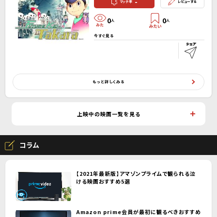
-
マッチ率
レビューする
0
0
人
人
今すぐ見る
もっと詳しくみる
上映中の映画一覧を見る
コラム
【2021年最新版】アマゾンプライムで観られる泣
ける映画おすすめ5選
Amazon prime会員が最初に観るべきおすすめ