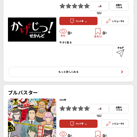
-
点数を
点
つける
(
0人
）
-
マッチ率
レビューする
0
0
人
人
今すぐ見る
もっと詳しくみる
ブルバスター
2023年
-
点数を
点
つける
(
0人
）
-
マッチ率
レビューする
0
0
人
人