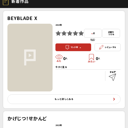
新着作品
BEYBLADE X
2023年
-
点数を
点
つける
(
0人
）
-
マッチ率
レビューする
0
0
人
人
今すぐ見る
もっと詳しくみる
かげじつ！せかんど
2023年