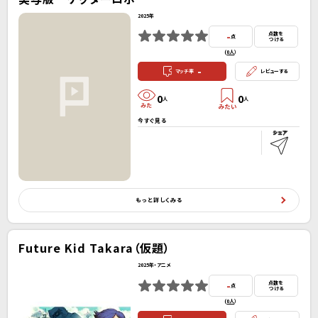
2025年
-
点数を
点
つける
(
0人
）
-
マッチ率
レビューする
0
0
人
人
今すぐ見る
もっと詳しくみる
Future Kid Takara（仮題）
2025年・アニメ
-
点数を
点
つける
(
0人
）