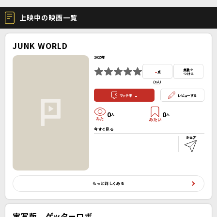
上映中の映画一覧
JUNK WORLD
2025年
-
点数を
点
つける
(
0人
）
-
マッチ率
レビューする
0
0
人
人
今すぐ見る
もっと詳しくみる
実写版 ゲッターロボ