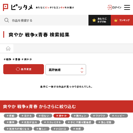
ログイン
あたなに
ピッ
タリなエン
タメ
をお届け
あなたに
ランキング
おすすめ
爽やか 戦争x青春 検索結果
＃戦争
＃青春
＃爽やか
条件変更
条件に一致する作品が見つかりませんでした。
爽やか 戦争x青春 からさらに絞り込む
＃感動
＃泣ける
＃切ない
＃爽やか
＃胸キュン
＃ワクワク
＃ハッピー
＃爆笑
＃元気が出る
＃スカッとする
＃手に汗握る緊張感
＃放心状態
＃気持ちが暗くなる
＃難しい
＃ドロドロ
＃共感