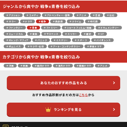
ジャンルから爽やか 戦争x青春を絞り込み
＃アクション
＃コメディ
＃アドベンチャー・冒険
＃アニメ
＃恋愛
＃伝記
＃ホラー
＃ドラマ
＃戦争
＃西部劇
＃クライム
＃時代劇
＃ファンタジー
＃青春
＃ファミリー
＃ショートフィルム・短編
＃ドキュメンタリー
＃ミュージカル
＃音楽
＃サスペンス
＃スリラー
＃歴史
＃SF
＃ギャング・マフィア
＃パニック
＃ミステリー
＃スポーツ
＃バイオレンス
＃オムニバス
＃ヤクザ・任侠
＃アート・コンテンポラリー
＃単発ドラマ
カテゴリから爽やか 戦争x青春を絞り込み
＃洋画
＃邦画
＃国内ドラマ
＃海外ドラマ
＃韓国ドラマ
＃アニメ
あなたのおすすめ作品をみる
おすすめ作品診断がまだの方は
こちら
から
ランキングを見る