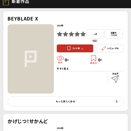
新着作品
BEYBLADE X
2023年
-
点数を
点
つける
(
0人
）
-
マッチ率
レビューする
0
0
人
人
今すぐ見る
もっと詳しくみる
かげじつ！せかんど
2023年