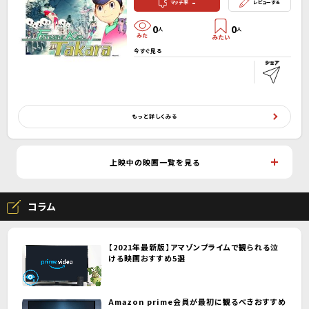
-
マッチ率
レビューする
0
0
人
人
今すぐ見る
もっと詳しくみる
上映中の映画一覧を見る
コラム
【2021年最新版】アマゾンプライムで観られる泣
ける映画おすすめ5選
Amazon prime会員が最初に観るべきおすすめ