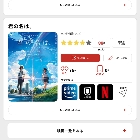
もっと詳しくみる
君の名は。
2016年・恋愛・アニメ
88
点数を
点
つける
(
67人
）
-
マッチ率
レビューする
76
0
人
人
今すぐ見る
もっと詳しくみる
映画一覧をみる