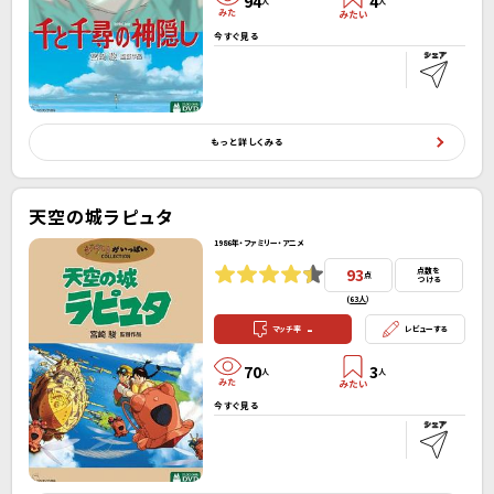
94
4
人
人
今すぐ見る
もっと詳しくみる
天空の城ラピュタ
1986年・ファミリー・アニメ
93
点数を
点
つける
(
63人
）
-
マッチ率
レビューする
70
3
人
人
今すぐ見る