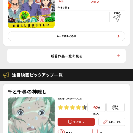
今すぐ見る
もっと詳しくみる
新着作品一覧を見る
注目映画ピックアップ一覧
千と千尋の神隠し
2001年・ファミリー・アニメ
92
点数を
点
つける
(
91人
）
-
マッチ率
レビューする