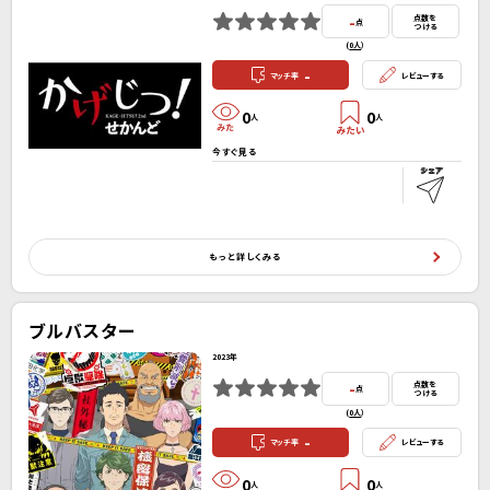
-
点数を
点
つける
(
0人
）
-
マッチ率
レビューする
0
0
人
人
今すぐ見る
もっと詳しくみる
ブルバスター
2023年
-
点数を
点
つける
(
0人
）
-
マッチ率
レビューする
0
0
人
人