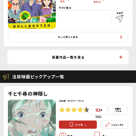
今すぐ見る
もっと詳しくみる
新着作品一覧を見る
注目映画ピックアップ一覧
千と千尋の神隠し
2001年・ファミリー・アニメ
92
点数を
点
つける
(
91人
）
-
マッチ率
レビューする