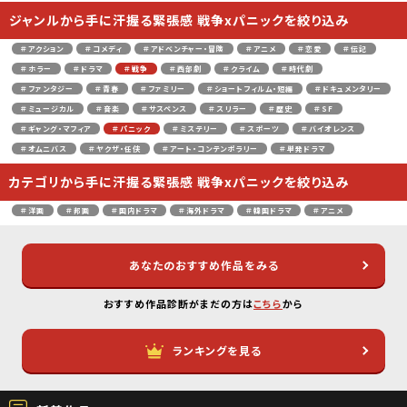
ジャンルから手に汗握る緊張感 戦争xパニックを絞り込み
＃アクション
＃コメディ
＃アドベンチャー・冒険
＃アニメ
＃恋愛
＃伝記
＃ホラー
＃ドラマ
＃戦争
＃西部劇
＃クライム
＃時代劇
＃ファンタジー
＃青春
＃ファミリー
＃ショートフィルム・短編
＃ドキュメンタリー
＃ミュージカル
＃音楽
＃サスペンス
＃スリラー
＃歴史
＃SF
＃ギャング・マフィア
＃パニック
＃ミステリー
＃スポーツ
＃バイオレンス
＃オムニバス
＃ヤクザ・任侠
＃アート・コンテンポラリー
＃単発ドラマ
カテゴリから手に汗握る緊張感 戦争xパニックを絞り込み
＃洋画
＃邦画
＃国内ドラマ
＃海外ドラマ
＃韓国ドラマ
＃アニメ
あなたのおすすめ作品をみる
おすすめ作品診断がまだの方は
こちら
から
ランキングを見る