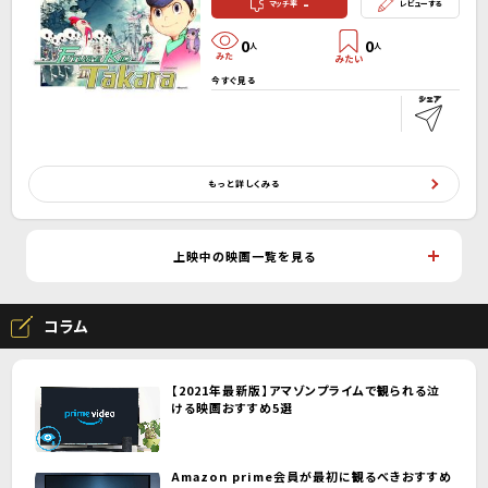
-
マッチ率
レビューする
0
0
人
人
今すぐ見る
もっと詳しくみる
上映中の映画一覧を見る
コラム
【2021年最新版】アマゾンプライムで観られる泣
ける映画おすすめ5選
Amazon prime会員が最初に観るべきおすすめ