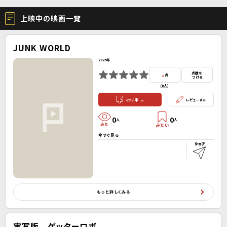
上映中の映画一覧
JUNK WORLD
2025年
-
点数を
点
つける
(
0人
）
-
マッチ率
レビューする
0
0
人
人
今すぐ見る
もっと詳しくみる
実写版 ゲッターロボ