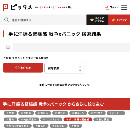
ログイン
あたなに
ピッ
タリなエン
タメ
をお届け
あなたに
ランキング
おすすめ
手に汗握る緊張感 戦争xパニック 検索結果
＃戦争
＃パニック
＃手に汗握る緊張感
条件変更
条件に一致する作品が見つかりませんでした。
手に汗握る緊張感 戦争xパニック からさらに絞り込む
＃感動
＃泣ける
＃切ない
＃爽やか
＃胸キュン
＃ワクワク
＃ハッピー
＃爆笑
＃元気が出る
＃スカッとする
＃手に汗握る緊張感
＃放心状態
＃気持ちが暗くなる
＃難しい
＃ドロドロ
＃共感