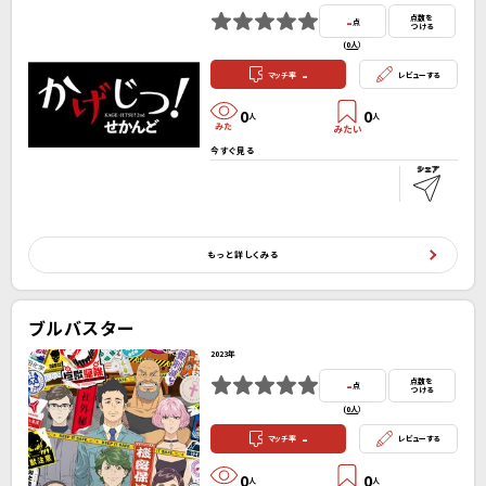
-
点数を
点
つける
(
0人
）
-
マッチ率
レビューする
0
0
人
人
今すぐ見る
もっと詳しくみる
ブルバスター
2023年
-
点数を
点
つける
(
0人
）
-
マッチ率
レビューする
0
0
人
人