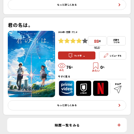
もっと詳しくみる
君の名は。
2016年・恋愛・アニメ
88
点数を
点
つける
(
67人
）
-
マッチ率
レビューする
76
0
人
人
今すぐ見る
もっと詳しくみる
映画一覧をみる