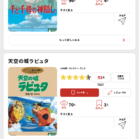
94
4
人
人
今すぐ見る
もっと詳しくみる
天空の城ラピュタ
1986年・ファミリー・アニメ
93
点数を
点
つける
(
63人
）
-
マッチ率
レビューする
70
3
人
人
今すぐ見る