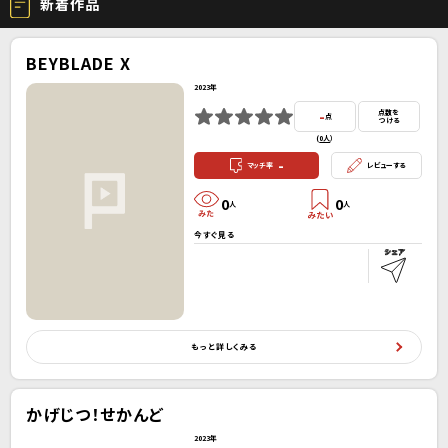
新着作品
BEYBLADE X
2023年
-
点数を
点
つける
(
0人
）
-
マッチ率
レビューする
0
0
人
人
今すぐ見る
もっと詳しくみる
かげじつ！せかんど
2023年