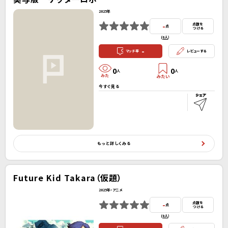
2025年
-
点数を
点
つける
(
0人
）
-
マッチ率
レビューする
0
0
人
人
今すぐ見る
もっと詳しくみる
Future Kid Takara（仮題）
2025年・アニメ
-
点数を
点
つける
(
0人
）