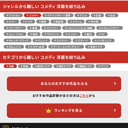
ジャンルから難しい コメディ 洋画を絞り込み
＃アクション
＃コメディ
＃アドベンチャー・冒険
＃アニメ
＃恋愛
＃伝記
＃ホラー
＃ドラマ
＃戦争
＃西部劇
＃クライム
＃時代劇
＃ファンタジー
＃青春
＃ファミリー
＃ショートフィルム・短編
＃ドキュメンタリー
＃ミュージカル
＃音楽
＃サスペンス
＃スリラー
＃歴史
＃SF
＃ギャング・マフィア
＃パニック
＃ミステリー
＃スポーツ
＃バイオレンス
＃オムニバス
＃ヤクザ・任侠
＃アート・コンテンポラリー
＃単発ドラマ
カテゴリから難しい コメディ 洋画を絞り込み
＃洋画
＃邦画
＃国内ドラマ
＃海外ドラマ
＃韓国ドラマ
＃アニメ
あなたのおすすめ作品をみる
おすすめ作品診断がまだの方は
こちら
から
ランキングを見る