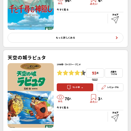
94
4
人
人
今すぐ見る
もっと詳しくみる
天空の城ラピュタ
1986年・ファミリー・アニメ
93
点数を
点
つける
(
63人
）
-
マッチ率
レビューする
70
3
人
人
今すぐ見る