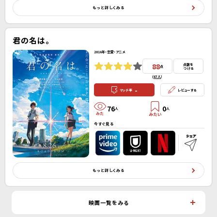
もっと詳しくみる
君の名は。
2016年・恋愛・アニメ
88
点数を
点
つける
(
67人
）
-
マッチ率
レビューする
76
0
人
人
今すぐ見る
もっと詳しくみる
映画一覧をみる