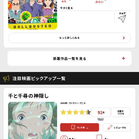
今すぐ見る
もっと詳しくみる
新着作品一覧を見る
注目映画ピックアップ一覧
千と千尋の神隠し
2001年・ファミリー・アニメ
92
点数を
点
つける
(
91人
）
-
マッチ率
レビューする