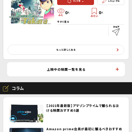
-
マッチ率
レビューする
0
0
人
人
今すぐ見る
もっと詳しくみる
上映中の映画一覧を見る
コラム
【2021年最新版】アマゾンプライムで観られる泣
ける映画おすすめ5選
Amazon prime会員が最初に観るべきおすすめ