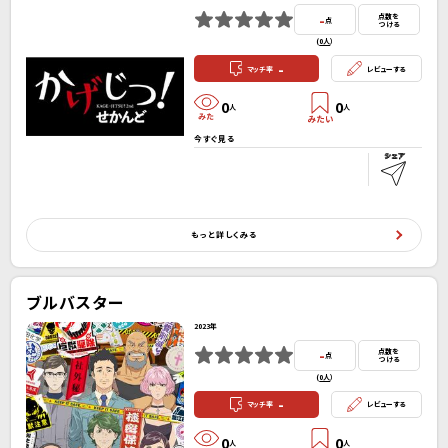
-
点数を
点
つける
(
0人
）
-
マッチ率
レビューする
0
0
人
人
今すぐ見る
もっと詳しくみる
ブルバスター
2023年
-
点数を
点
つける
(
0人
）
-
マッチ率
レビューする
0
0
人
人