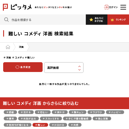
ログイン
あたなに
ピッ
タリなエン
タメ
をお届け
あなたに
ランキング
おすすめ
難しい コメディ 洋画 検索結果
洋画
＃洋画
＃コメディ
＃難しい
条件変更
条件に一致する作品が見つかりませんでした。
難しい コメディ 洋画 からさらに絞り込む
＃感動
＃泣ける
＃切ない
＃爽やか
＃胸キュン
＃ワクワク
＃ハッピー
＃爆笑
＃元気が出る
＃スカッとする
＃手に汗握る緊張感
＃放心状態
＃気持ちが暗くなる
＃難しい
＃ドロドロ
＃共感