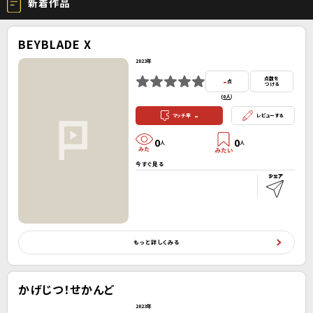
新着作品
BEYBLADE X
2023年
-
点数を
点
つける
(
0人
）
-
マッチ率
レビューする
0
0
人
人
今すぐ見る
もっと詳しくみる
かげじつ！せかんど
2023年