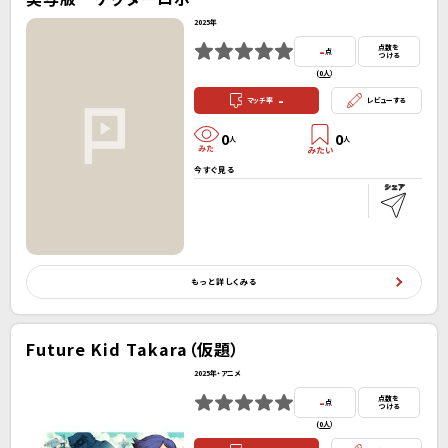
2025年
-
点数を
点
つける
(
0人
）
-
マッチ率
レビューする
0
0
人
人
今すぐ見る
もっと詳しくみる
Future Kid Takara（仮題）
2025年・アニメ
-
点数を
点
つける
(
0人
）