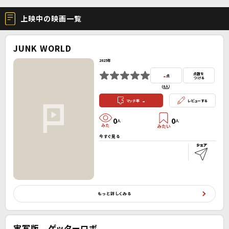
上映中の映画一覧
JUNK WORLD
2025年
-
点数を
点
つける
(
0人
）
-
マッチ率
レビューする
0
0
人
人
今すぐ見る
もっと詳しくみる
実写版 ゲッターロボ