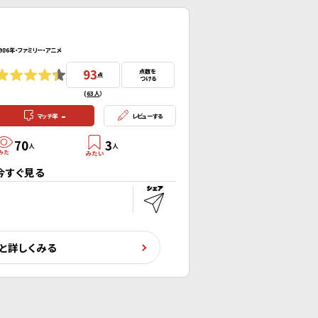
986年・ファミリー・アニメ
93
点数を
点
つける
(
63人
）
-
マッチ率
レビューする
70
3
人
人
今すぐ見る
と詳しくみる