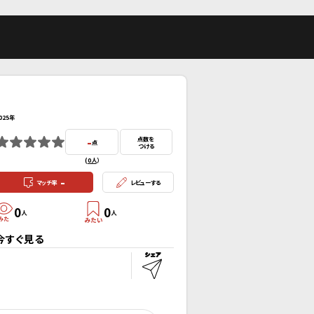
025年
-
点数を
点
つける
(
0人
）
-
マッチ率
レビューする
0
0
人
人
今すぐ見る