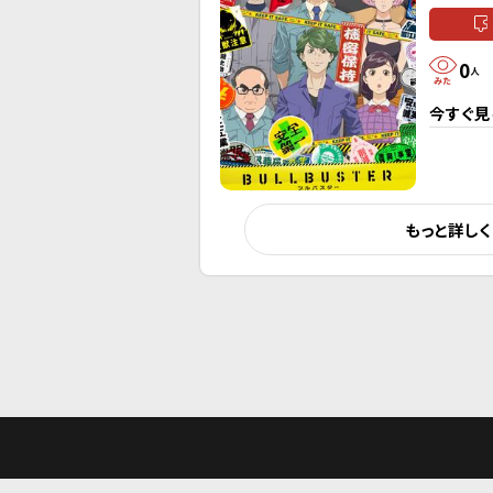
0
人
今すぐ見
もっと詳し