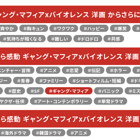
ャング・マフィアxバイオレンス 洋画 からさら
＃爽やか
＃胸キュン
＃ワクワク
＃ハッピー
＃爆笑
＃気持ちが暗くなる
＃難しい
＃ドロドロ
＃共感
ら感動 ギャング・マフィアxバイオレンス 洋
ベンチャー・冒険
＃アニメ
＃恋愛
＃伝記
＃ホラー
ジー
＃青春
＃ファミリー
＃ショートフィルム・短編
＃ド
＃歴史
＃SF
＃ギャング・マフィア
＃パニック
＃ミ
ヤクザ・任侠
＃アート・コンテンポラリー
＃単発ドラマ
ら感動 ギャング・マフィアxバイオレンス 洋
＃海外ドラマ
＃韓国ドラマ
＃アニメ