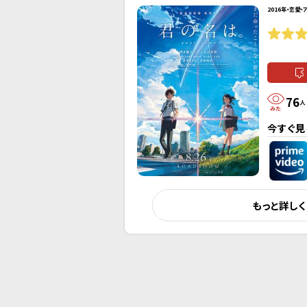
2016年・恋愛・
76
人
今すぐ見
もっと詳し