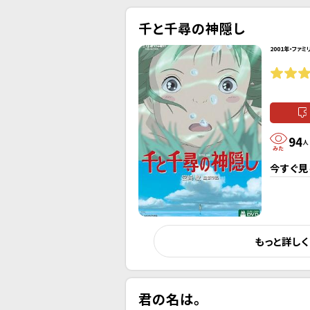
千と千尋の神隠し
2001年・ファミ
94
人
今すぐ見
もっと詳し
君の名は。