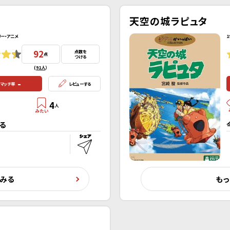
天空の城ラピュタ
リー・アニメ
1
92
点数を
点
つける
(
91人
）
-
マッチ率
レビューする
4
人
る
くみる
もっ