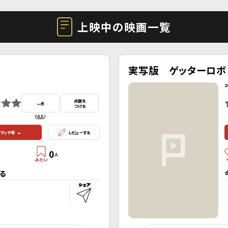
上映中の映画一覧
実写版 ゲッターロボ
2
-
点数を
点
つける
(
0人
）
-
マッチ率
レビューする
0
人
る