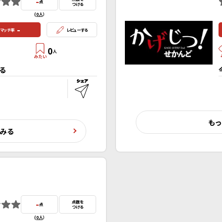
-
点
つける
(
0人
）
-
マッチ率
レビューする
0
人
る
もっ
くみる
-
点数を
点
つける
(
0人
）