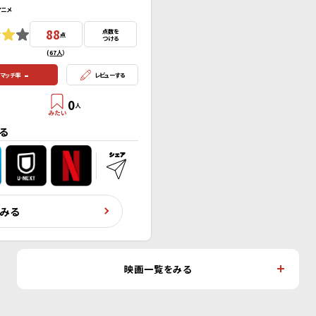
アニメ
88
点数を
点
つける
(
67人
）
-
マッチ率
レビューする
0
人
る
くみる
映画一覧をみる