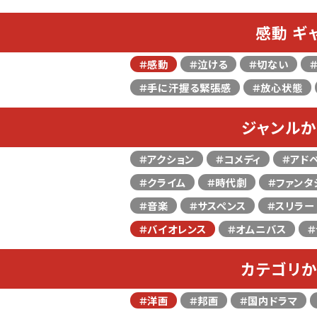
感動 ギ
＃感動
＃泣ける
＃切ない
＃手に汗握る緊張感
＃放心状態
ジャンルか
＃アクション
＃コメディ
＃アド
＃クライム
＃時代劇
＃ファンタ
＃音楽
＃サスペンス
＃スリラー
＃バイオレンス
＃オムニバス
＃
カテゴリか
＃洋画
＃邦画
＃国内ドラマ