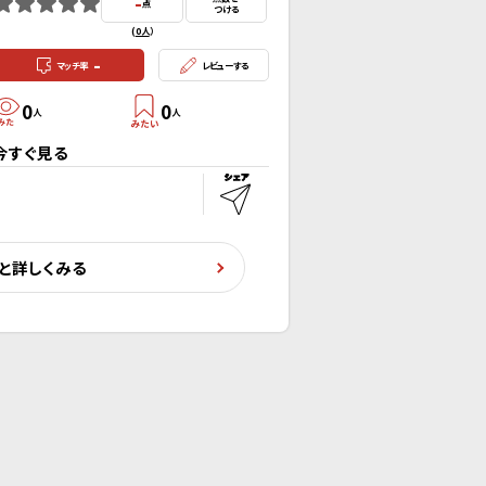
-
点
つける
(
0人
）
-
マッチ率
レビューする
0
0
人
人
今すぐ見る
と詳しくみる