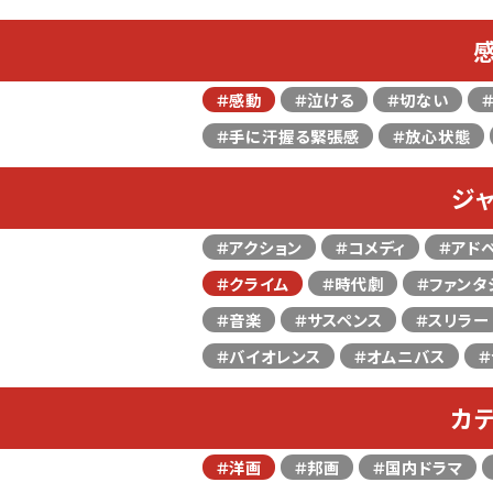
＃感動
＃泣ける
＃切ない
＃手に汗握る緊張感
＃放心状態
ジ
＃アクション
＃コメディ
＃アド
＃クライム
＃時代劇
＃ファンタ
＃音楽
＃サスペンス
＃スリラー
＃バイオレンス
＃オムニバス
＃
カ
＃洋画
＃邦画
＃国内ドラマ