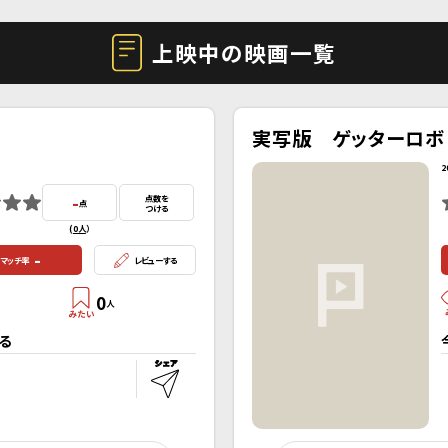
上映中の映画一覧
実写版 ゲッターロボ
2
-
点数を
点
つける
(
0人
）
-
マッチ率
レビューする
0
人
る