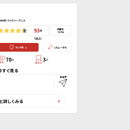
986年・ファミリー・アニメ
93
点数を
点
つける
(
63人
）
-
マッチ率
レビューする
70
3
人
人
今すぐ見る
と詳しくみる