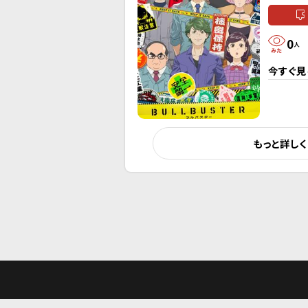
0
人
今すぐ見
もっと詳し