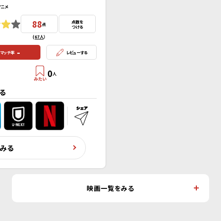
アニメ
88
点数を
点
つける
(
67人
）
-
マッチ率
レビューする
0
人
る
くみる
映画一覧をみる