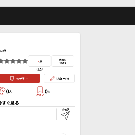
025年
-
点数を
点
つける
(
0人
）
-
マッチ率
レビューする
0
0
人
人
今すぐ見る