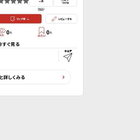
-
点
つける
(
0人
）
-
マッチ率
レビューする
0
0
人
人
今すぐ見る
と詳しくみる