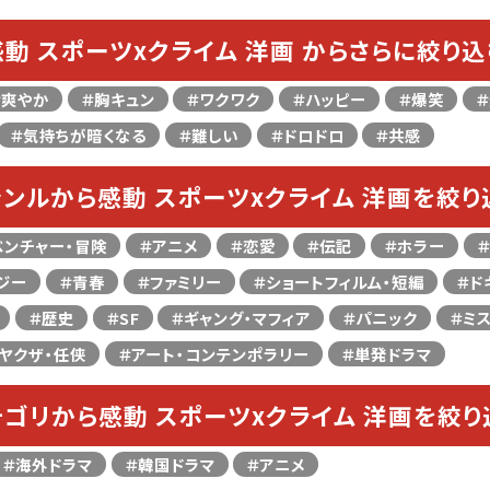
感動 スポーツxクライム 洋画 からさらに絞り込
＃爽やか
＃胸キュン
＃ワクワク
＃ハッピー
＃爆笑
＃気持ちが暗くなる
＃難しい
＃ドロドロ
＃共感
ャンルから感動 スポーツxクライム 洋画を絞り
ベンチャー・冒険
＃アニメ
＃恋愛
＃伝記
＃ホラー
ジー
＃青春
＃ファミリー
＃ショートフィルム・短編
＃ド
＃歴史
＃SF
＃ギャング・マフィア
＃パニック
＃ミ
ヤクザ・任侠
＃アート・コンテンポラリー
＃単発ドラマ
テゴリから感動 スポーツxクライム 洋画を絞り
＃海外ドラマ
＃韓国ドラマ
＃アニメ