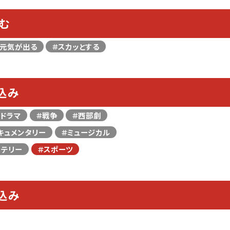
む
＃元気が出る
＃スカッとする
込み
＃ドラマ
＃戦争
＃西部劇
キュメンタリー
＃ミュージカル
ステリー
＃スポーツ
込み