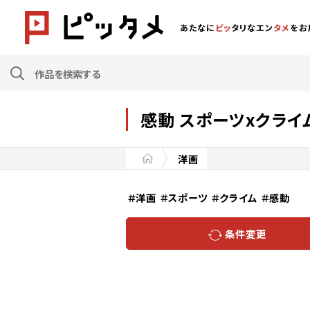
あたなに
ピッ
タリなエン
タメ
をお
感動 スポーツxクライ
洋画
＃洋画
＃スポーツ
＃クライム
＃感動
条件変更