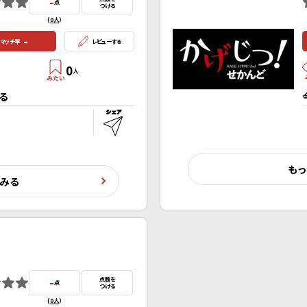
-
点
つける
(
0人
）
-
マッチ率
レビューする
0
人
る
もっ
くみる
-
点数を
点
つける
(
0人
）