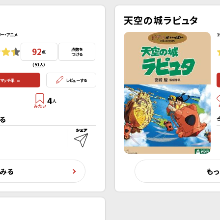
天空の城ラピュタ
リー・アニメ
1
92
点数を
点
つける
(
91人
）
-
マッチ率
レビューする
4
人
る
くみる
もっ