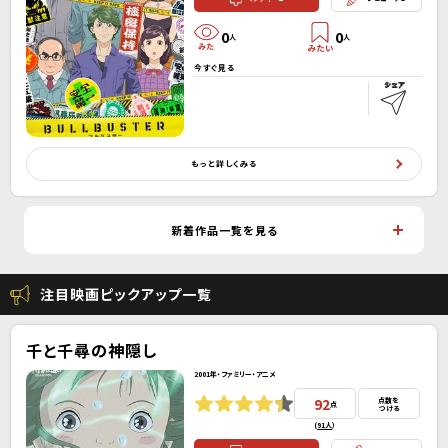
0
0
人
人
今すぐ見る
もっと詳しくみる
新着作品一覧を見る
注目映画ピックアップ一覧
千と千尋の神隠し
2001年・ファミリー・アニメ
92
点数を
点
つける
(
91人
）