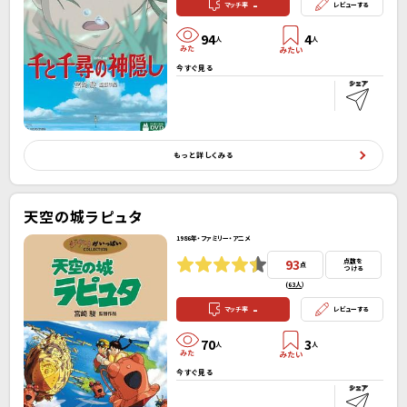
-
マッチ率
レビューする
94
4
人
人
今すぐ見る
もっと詳しくみる
天空の城ラピュタ
1986年・ファミリー・アニメ
93
点数を
点
つける
(
63人
）
-
マッチ率
レビューする
70
3
人
人
今すぐ見る