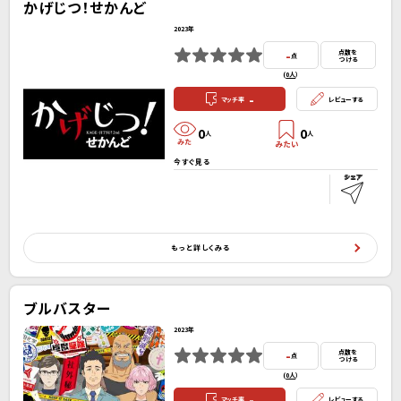
かげじつ！せかんど
2023年
-
点数を
点
つける
(
0人
）
-
マッチ率
レビューする
0
0
人
人
今すぐ見る
もっと詳しくみる
ブルバスター
2023年
-
点数を
点
つける
(
0人
）
-
マッチ率
レビューする