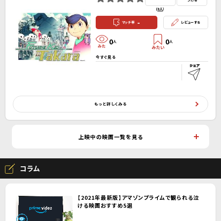
つける
(
0人
）
-
マッチ率
レビューする
0
0
人
人
今すぐ見る
もっと詳しくみる
上映中の映画一覧を見る
コラム
【2021年最新版】アマゾンプライムで観られる泣
ける映画おすすめ5選