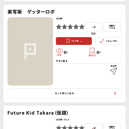
実写版 ゲッターロボ
2025年
-
点数を
点
つける
(
0人
）
-
マッチ率
レビューする
0
0
人
人
今すぐ見る
もっと詳しくみる
Future Kid Takara（仮題）
2025年・アニメ
-
点数を
点