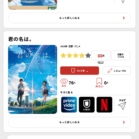
もっと詳しくみる
君の名は。
2016年・恋愛・アニメ
88
点数を
点
つける
(
67人
）
-
マッチ率
レビューする
76
0
人
人
今すぐ見る
もっと詳しくみる