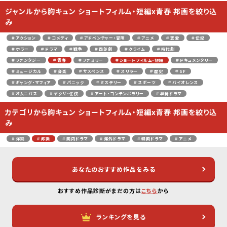
ジャンルから胸キュン ショートフィルム・短編x青春 邦画を絞り込
み
＃アクション
＃コメディ
＃アドベンチャー・冒険
＃アニメ
＃恋愛
＃伝記
＃ホラー
＃ドラマ
＃戦争
＃西部劇
＃クライム
＃時代劇
＃ファンタジー
＃青春
＃ファミリー
＃ショートフィルム・短編
＃ドキュメンタリー
＃ミュージカル
＃音楽
＃サスペンス
＃スリラー
＃歴史
＃SF
＃ギャング・マフィア
＃パニック
＃ミステリー
＃スポーツ
＃バイオレンス
＃オムニバス
＃ヤクザ・任侠
＃アート・コンテンポラリー
＃単発ドラマ
カテゴリから胸キュン ショートフィルム・短編x青春 邦画を絞り込
み
＃洋画
＃邦画
＃国内ドラマ
＃海外ドラマ
＃韓国ドラマ
＃アニメ
あなたのおすすめ作品をみる
おすすめ作品診断がまだの方は
こちら
から
ランキングを見る