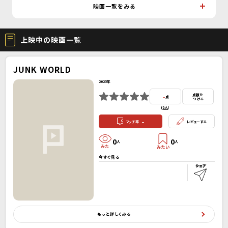
映画一覧をみる
上映中の映画一覧
JUNK WORLD
2025年
-
点数を
点
つける
(
0人
）
-
マッチ率
レビューする
0
0
人
人
今すぐ見る
もっと詳しくみる