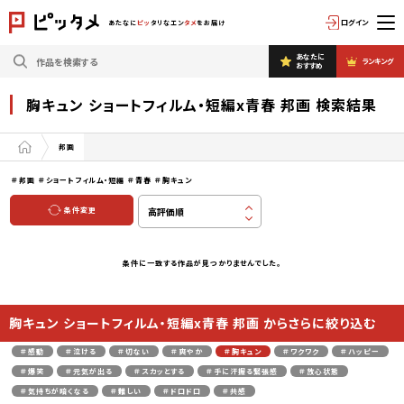
ログイン
あたなに
ピッ
タリなエン
タメ
をお届け
あなたに
ランキング
おすすめ
胸キュン ショートフィルム・短編x青春 邦画 検索結果
邦画
＃邦画
＃ショートフィルム・短編
＃青春
＃胸キュン
条件変更
条件に一致する作品が見つかりませんでした。
胸キュン ショートフィルム・短編x青春 邦画 からさらに絞り込む
＃感動
＃泣ける
＃切ない
＃爽やか
＃胸キュン
＃ワクワク
＃ハッピー
＃爆笑
＃元気が出る
＃スカッとする
＃手に汗握る緊張感
＃放心状態
＃気持ちが暗くなる
＃難しい
＃ドロドロ
＃共感