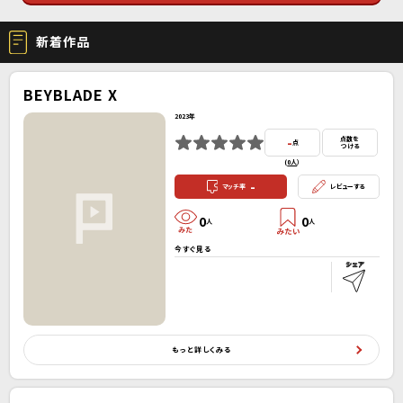
新着作品
BEYBLADE X
2023年
-
点数を
点
つける
(
0人
）
-
マッチ率
レビューする
0
0
人
人
今すぐ見る
もっと詳しくみる