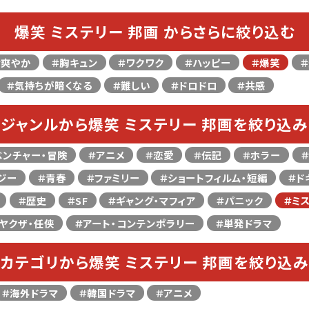
爆笑 ミステリー 邦画 からさらに絞り込む
＃爽やか
＃胸キュン
＃ワクワク
＃ハッピー
＃爆笑
＃気持ちが暗くなる
＃難しい
＃ドロドロ
＃共感
ジャンルから爆笑 ミステリー 邦画を絞り込み
ベンチャー・冒険
＃アニメ
＃恋愛
＃伝記
＃ホラー
ジー
＃青春
＃ファミリー
＃ショートフィルム・短編
＃ド
＃歴史
＃SF
＃ギャング・マフィア
＃パニック
＃ミ
ヤクザ・任侠
＃アート・コンテンポラリー
＃単発ドラマ
カテゴリから爆笑 ミステリー 邦画を絞り込み
＃海外ドラマ
＃韓国ドラマ
＃アニメ