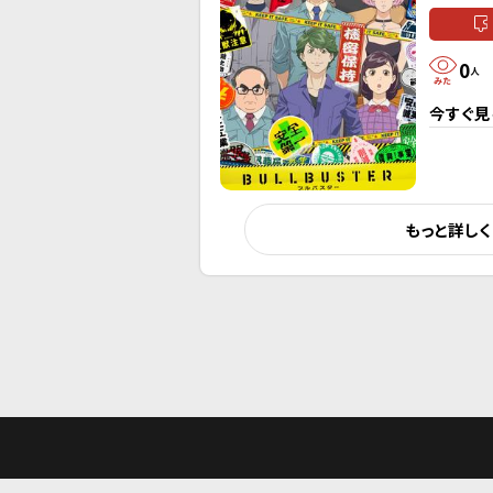
0
人
今すぐ見
もっと詳し