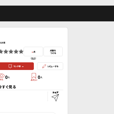
025年
-
点数を
点
つける
(
0人
）
-
マッチ率
レビューする
0
0
人
人
今すぐ見る