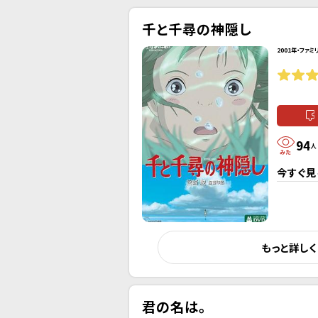
千と千尋の神隠し
2001年・ファミ
94
人
今すぐ見
もっと詳し
君の名は。