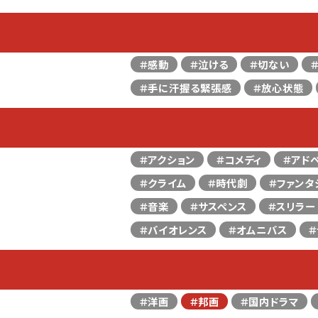
＃感動
＃泣ける
＃切ない
＃手に汗握る緊張感
＃放心状態
＃アクション
＃コメディ
＃アド
＃クライム
＃時代劇
＃ファンタ
＃音楽
＃サスペンス
＃スリラー
＃バイオレンス
＃オムニバス
＃
＃洋画
＃邦画
＃国内ドラマ