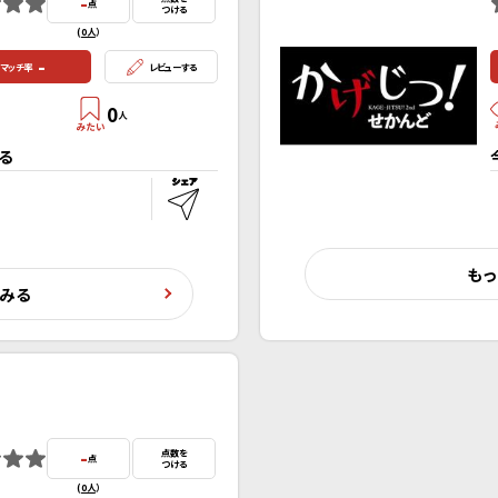
-
点
つける
(
0人
）
-
マッチ率
レビューする
0
人
る
もっ
くみる
-
点数を
点
つける
(
0人
）