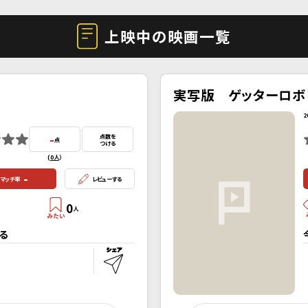
上映中の映画一覧
実写版 ゲッターロボ
2
-
点数を
点
つける
(
0人
）
-
マッチ率
レビューする
0
人
る