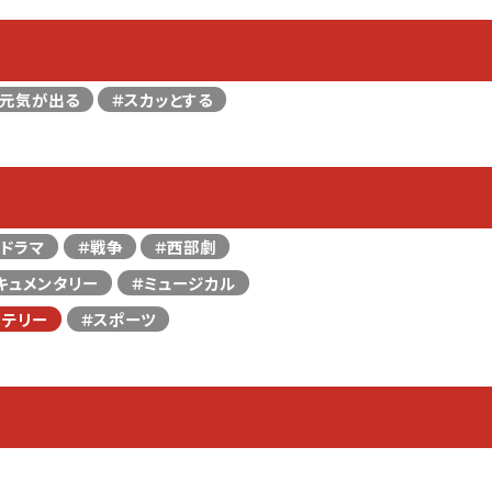
＃元気が出る
＃スカッとする
＃ドラマ
＃戦争
＃西部劇
キュメンタリー
＃ミュージカル
ステリー
＃スポーツ