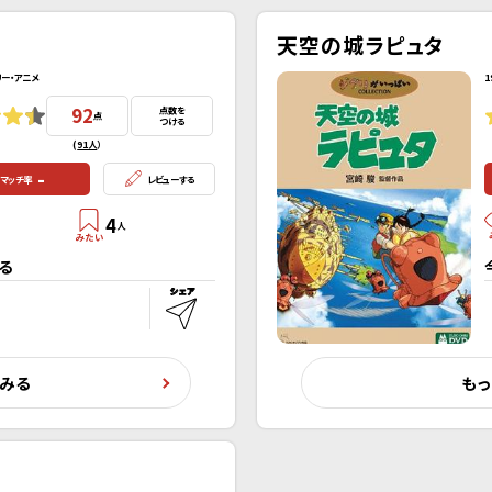
天空の城ラピュタ
リー・アニメ
1
92
点数を
点
つける
(
91人
）
-
マッチ率
レビューする
4
人
る
くみる
もっ