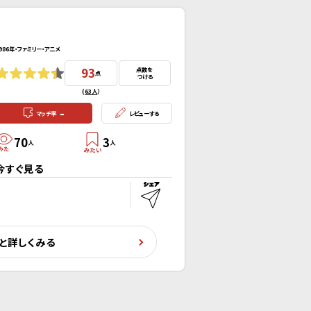
986年・ファミリー・アニメ
93
点数を
点
つける
(
63人
）
-
マッチ率
レビューする
70
3
人
人
今すぐ見る
と詳しくみる