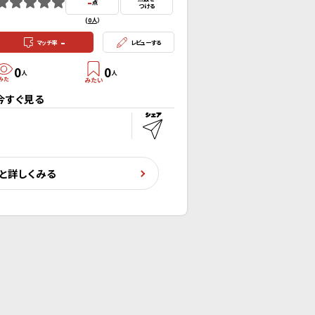
-
点
つける
(
0人
）
-
マッチ率
レビューする
0
0
人
人
今すぐ見る
と詳しくみる