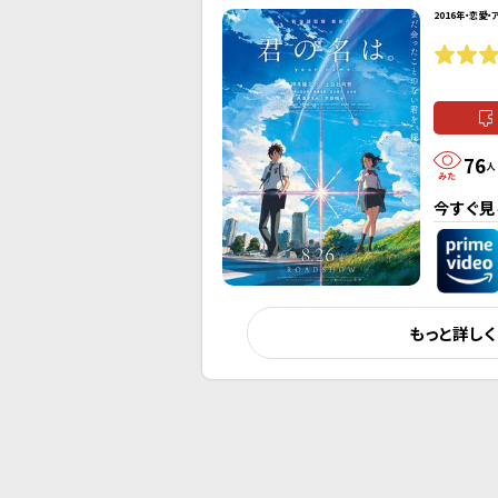
2016年・恋愛・
76
人
今すぐ見
もっと詳し