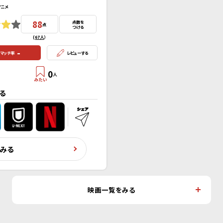
アニメ
88
点数を
点
つける
(
67人
）
-
マッチ率
レビューする
0
人
る
くみる
映画一覧をみる