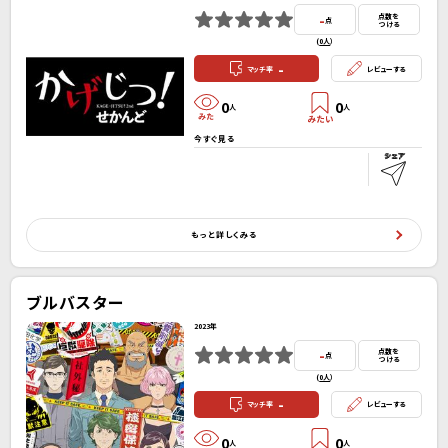
-
点数を
点
つける
(
0人
）
-
マッチ率
レビューする
0
0
人
人
今すぐ見る
もっと詳しくみる
ブルバスター
2023年
-
点数を
点
つける
(
0人
）
-
マッチ率
レビューする
0
0
人
人