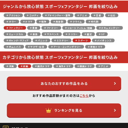
ジャンルから放心状態 スポーツxファンタジー 邦画を絞り込み
＃アクション
＃コメディ
＃アドベンチャー・冒険
＃アニメ
＃恋愛
＃伝記
＃ホラー
＃ドラマ
＃戦争
＃西部劇
＃クライム
＃時代劇
＃ファンタジー
＃青春
＃ファミリー
＃ショートフィルム・短編
＃ドキュメンタリー
＃ミュージカル
＃音楽
＃サスペンス
＃スリラー
＃歴史
＃SF
＃ギャング・マフィア
＃パニック
＃ミステリー
＃スポーツ
＃バイオレンス
＃オムニバス
＃ヤクザ・任侠
＃アート・コンテンポラリー
＃単発ドラマ
カテゴリから放心状態 スポーツxファンタジー 邦画を絞り込み
＃洋画
＃邦画
＃国内ドラマ
＃海外ドラマ
＃韓国ドラマ
＃アニメ
あなたのおすすめ作品をみる
おすすめ作品診断がまだの方は
こちら
から
ランキングを見る