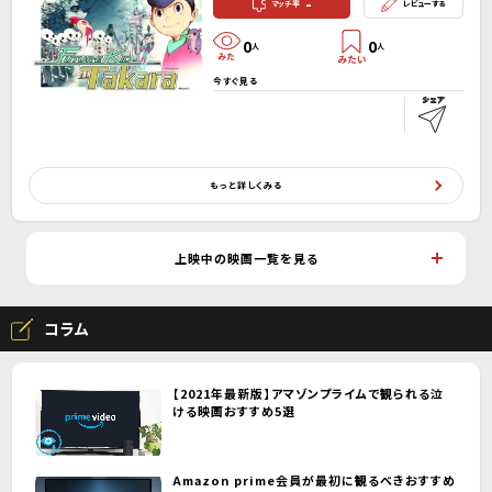
-
マッチ率
レビューする
0
0
人
人
今すぐ見る
もっと詳しくみる
上映中の映画一覧を見る
コラム
【2021年最新版】アマゾンプライムで観られる泣
ける映画おすすめ5選
Amazon prime会員が最初に観るべきおすすめ