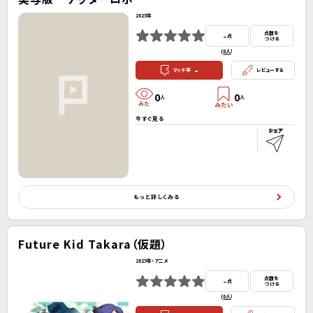
2025年
-
点数を
点
つける
(
0人
）
-
マッチ率
レビューする
0
0
人
人
今すぐ見る
もっと詳しくみる
Future Kid Takara（仮題）
2025年・アニメ
-
点数を
点
つける
(
0人
）