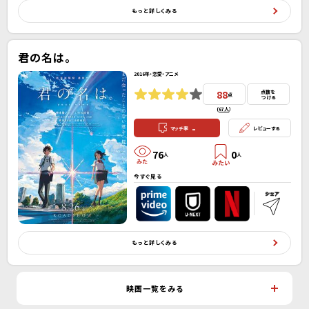
もっと詳しくみる
君の名は。
2016年・恋愛・アニメ
88
点数を
点
つける
(
67人
）
-
マッチ率
レビューする
76
0
人
人
今すぐ見る
もっと詳しくみる
映画一覧をみる