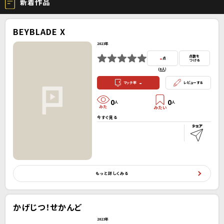
新着作品
BEYBLADE X
2023年
-
点数を
点
つける
(
0人
）
-
マッチ率
レビューする
0
0
人
人
今すぐ見る
もっと詳しくみる
かげじつ！せかんど
2023年