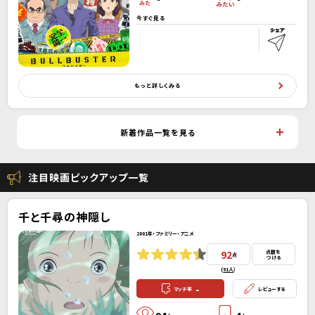
今すぐ見る
もっと詳しくみる
新着作品一覧を見る
注目映画ピックアップ一覧
千と千尋の神隠し
2001年・ファミリー・アニメ
92
点数を
点
つける
(
91人
）
-
マッチ率
レビューする