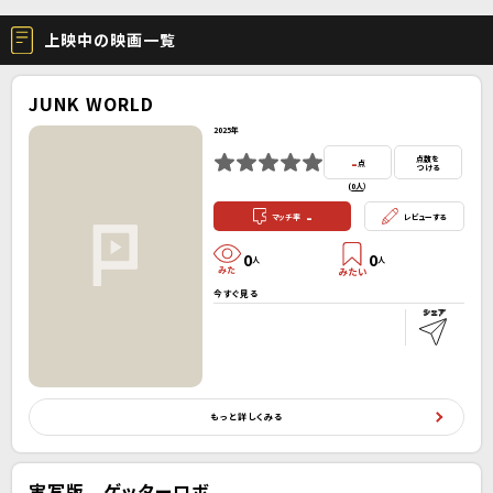
上映中の映画一覧
JUNK WORLD
2025年
-
点数を
点
つける
(
0人
）
-
マッチ率
レビューする
0
0
人
人
今すぐ見る
もっと詳しくみる
実写版 ゲッターロボ