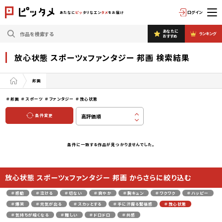
ログイン
あたなに
ピッ
タリなエン
タメ
をお届け
あなたに
ランキング
おすすめ
放心状態 スポーツxファンタジー 邦画 検索結果
邦画
＃邦画
＃スポーツ
＃ファンタジー
＃放心状態
条件変更
条件に一致する作品が見つかりませんでした。
放心状態 スポーツxファンタジー 邦画 からさらに絞り込む
＃感動
＃泣ける
＃切ない
＃爽やか
＃胸キュン
＃ワクワク
＃ハッピー
＃爆笑
＃元気が出る
＃スカッとする
＃手に汗握る緊張感
＃放心状態
＃気持ちが暗くなる
＃難しい
＃ドロドロ
＃共感