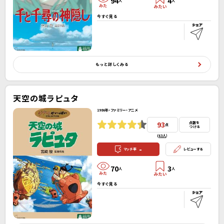
94
4
人
人
今すぐ見る
もっと詳しくみる
天空の城ラピュタ
1986年・ファミリー・アニメ
93
点数を
点
つける
(
63人
）
-
マッチ率
レビューする
70
3
人
人
今すぐ見る