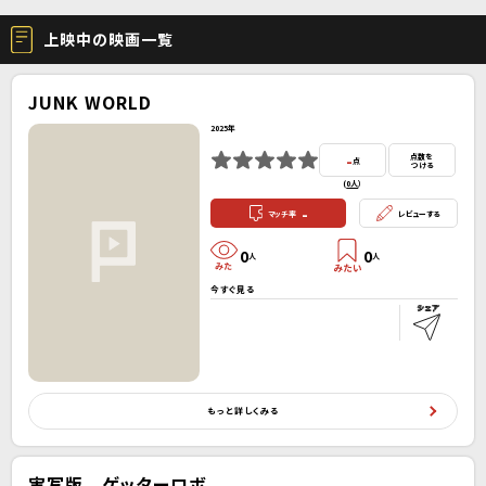
上映中の映画一覧
JUNK WORLD
2025年
-
点数を
点
つける
(
0人
）
-
マッチ率
レビューする
0
0
人
人
今すぐ見る
もっと詳しくみる
実写版 ゲッターロボ