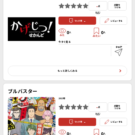
-
点数を
点
つける
(
0人
）
-
マッチ率
レビューする
0
0
人
人
今すぐ見る
もっと詳しくみる
ブルバスター
2023年
-
点数を
点
つける
(
0人
）
-
マッチ率
レビューする
0
0
人
人