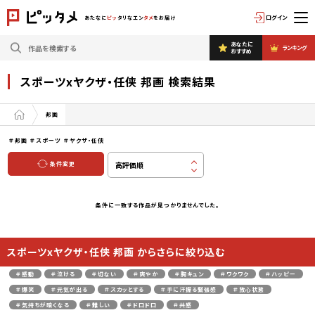
ログイン
あたなに
ピッ
タリなエン
タメ
をお届け
あなたに
ランキング
おすすめ
スポーツxヤクザ・任侠 邦画 検索結果
邦画
＃邦画
＃スポーツ
＃ヤクザ・任侠
条件変更
条件に一致する作品が見つかりませんでした。
スポーツxヤクザ・任侠 邦画 からさらに絞り込む
＃感動
＃泣ける
＃切ない
＃爽やか
＃胸キュン
＃ワクワク
＃ハッピー
＃爆笑
＃元気が出る
＃スカッとする
＃手に汗握る緊張感
＃放心状態
＃気持ちが暗くなる
＃難しい
＃ドロドロ
＃共感