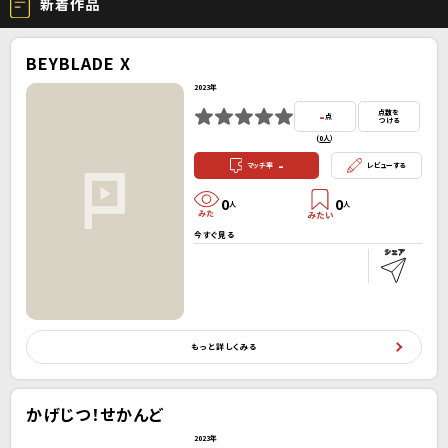
新着作品
BEYBLADE X
2023年
-
点数を
点
つける
(
0人
）
-
マッチ率
レビューする
0
0
人
人
今すぐ見る
もっと詳しくみる
かげじつ！せかんど
2023年