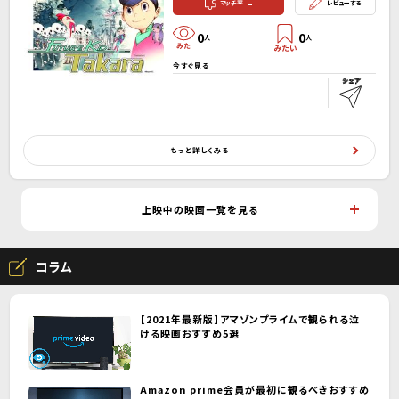
-
マッチ率
レビューする
0
0
人
人
今すぐ見る
もっと詳しくみる
上映中の映画一覧を見る
コラム
【2021年最新版】アマゾンプライムで観られる泣
ける映画おすすめ5選
Amazon prime会員が最初に観るべきおすすめ