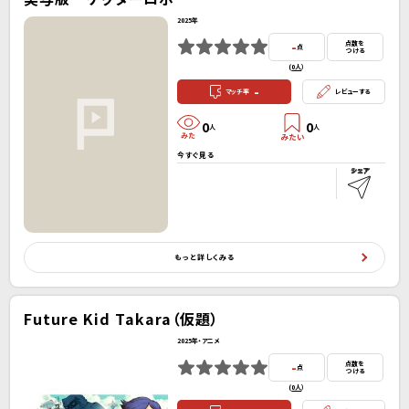
2025年
-
点数を
点
つける
(
0人
）
-
マッチ率
レビューする
0
0
人
人
今すぐ見る
もっと詳しくみる
Future Kid Takara（仮題）
2025年・アニメ
-
点数を
点
つける
(
0人
）