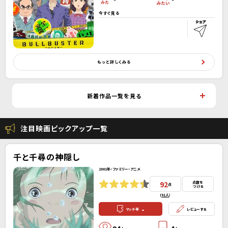
今すぐ見る
もっと詳しくみる
新着作品一覧を見る
注目映画ピックアップ一覧
千と千尋の神隠し
2001年・ファミリー・アニメ
92
点数を
点
つける
(
91人
）
-
マッチ率
レビューする