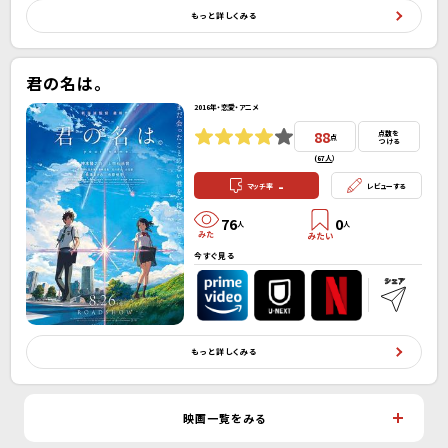
もっと詳しくみる
君の名は。
2016年・恋愛・アニメ
88
点数を
点
つける
(
67人
）
-
マッチ率
レビューする
76
0
人
人
今すぐ見る
もっと詳しくみる
映画一覧をみる