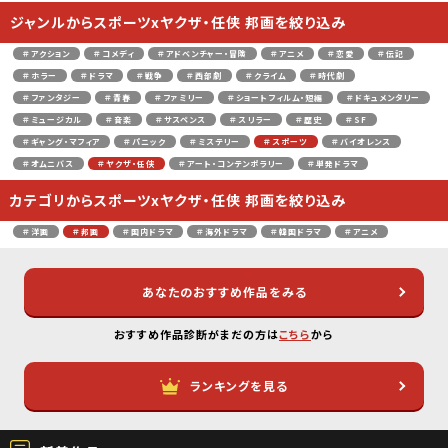
ジャンルからスポーツxヤクザ・任侠 邦画を絞り込み
＃アクション
＃コメディ
＃アドベンチャー・冒険
＃アニメ
＃恋愛
＃伝記
＃ホラー
＃ドラマ
＃戦争
＃西部劇
＃クライム
＃時代劇
＃ファンタジー
＃青春
＃ファミリー
＃ショートフィルム・短編
＃ドキュメンタリー
＃ミュージカル
＃音楽
＃サスペンス
＃スリラー
＃歴史
＃SF
＃ギャング・マフィア
＃パニック
＃ミステリー
＃スポーツ
＃バイオレンス
＃オムニバス
＃ヤクザ・任侠
＃アート・コンテンポラリー
＃単発ドラマ
カテゴリからスポーツxヤクザ・任侠 邦画を絞り込み
＃洋画
＃邦画
＃国内ドラマ
＃海外ドラマ
＃韓国ドラマ
＃アニメ
あなたのおすすめ作品をみる
おすすめ作品診断がまだの方は
こちら
から
ランキングを見る