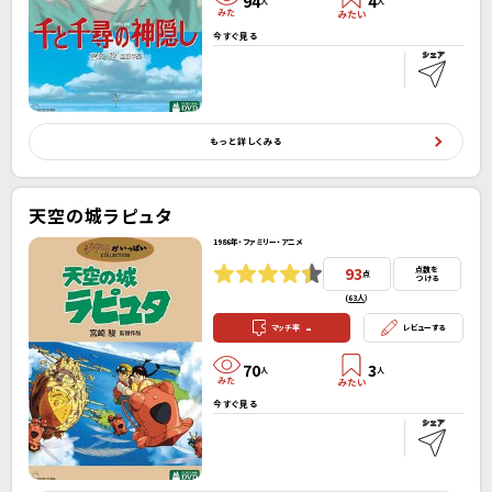
94
4
人
人
今すぐ見る
もっと詳しくみる
天空の城ラピュタ
1986年・ファミリー・アニメ
93
点数を
点
つける
(
63人
）
-
マッチ率
レビューする
70
3
人
人
今すぐ見る