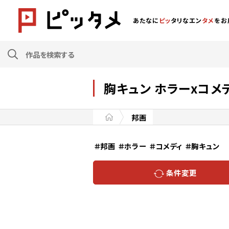
あたなに
ピッ
タリなエン
タメ
をお
胸キュン ホラーxコメ
邦画
＃邦画
＃ホラー
＃コメディ
＃胸キュン
条件変更