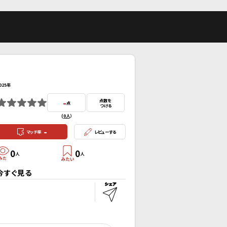
025年
-
点数を
点
つける
(
0人
）
-
マッチ率
レビューする
0
0
人
人
今すぐ見る