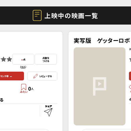
上映中の映画一覧
実写版 ゲッターロボ
2
-
点数を
点
つける
(
0人
）
-
マッチ率
レビューする
0
人
る