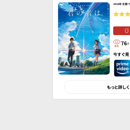
2016年・恋愛・
76
人
今すぐ見
もっと詳し