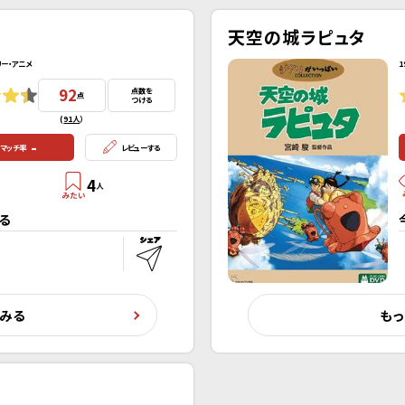
天空の城ラピュタ
リー・アニメ
1
92
点数を
点
つける
(
91人
）
-
マッチ率
レビューする
4
人
る
くみる
もっ