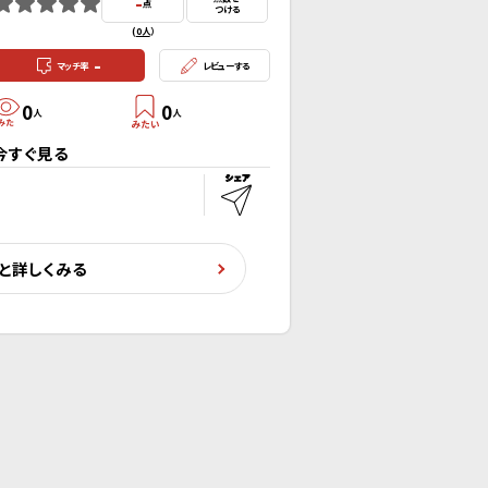
-
点
つける
(
0人
）
-
マッチ率
レビューする
0
0
人
人
今すぐ見る
と詳しくみる