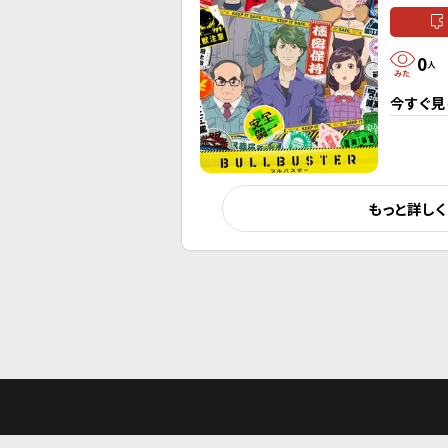
0
人
今すぐ見
もっと詳し