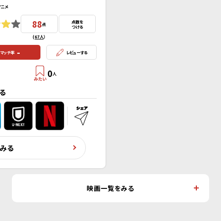
アニメ
88
点数を
点
つける
(
67人
）
-
マッチ率
レビューする
0
人
る
くみる
映画一覧をみる