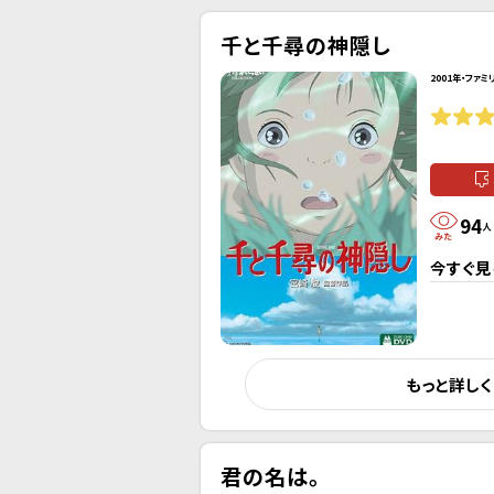
千と千尋の神隠し
2001年・ファミ
94
人
今すぐ見
もっと詳し
君の名は。