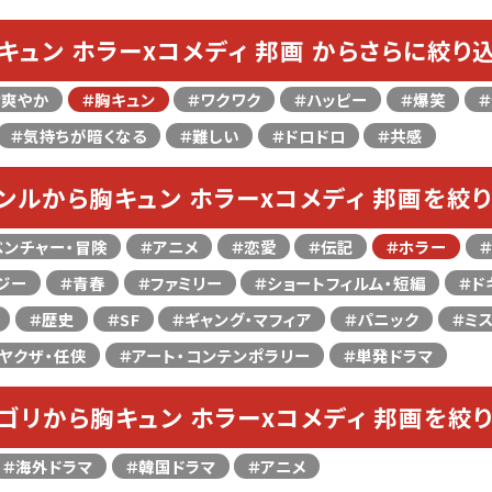
キュン ホラーxコメディ 邦画 からさらに絞り
＃爽やか
＃胸キュン
＃ワクワク
＃ハッピー
＃爆笑
＃気持ちが暗くなる
＃難しい
＃ドロドロ
＃共感
ンルから胸キュン ホラーxコメディ 邦画を絞
ベンチャー・冒険
＃アニメ
＃恋愛
＃伝記
＃ホラー
ジー
＃青春
＃ファミリー
＃ショートフィルム・短編
＃ド
＃歴史
＃SF
＃ギャング・マフィア
＃パニック
＃ミ
ヤクザ・任侠
＃アート・コンテンポラリー
＃単発ドラマ
ゴリから胸キュン ホラーxコメディ 邦画を絞
＃海外ドラマ
＃韓国ドラマ
＃アニメ