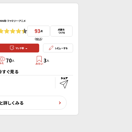
986年・ファミリー・アニメ
93
点数を
点
つける
(
63人
）
-
マッチ率
レビューする
70
3
人
人
今すぐ見る
と詳しくみる