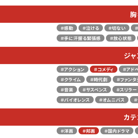
胸
＃感動
＃泣ける
＃切ない
＃手に汗握る緊張感
＃放心状態
ジャ
＃アクション
＃コメディ
＃アド
＃クライム
＃時代劇
＃ファンタ
＃音楽
＃サスペンス
＃スリラー
＃バイオレンス
＃オムニバス
＃
カテ
＃洋画
＃邦画
＃国内ドラマ