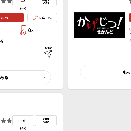
-
点
つける
(
0人
）
-
マッチ率
レビューする
0
人
る
もっ
くみる
-
点数を
点
つける
(
0人
）