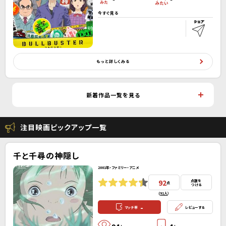
今すぐ見る
もっと詳しくみる
新着作品一覧を見る
注目映画ピックアップ一覧
千と千尋の神隠し
2001年・ファミリー・アニメ
92
点数を
点
つける
(
91人
）
-
マッチ率
レビューする