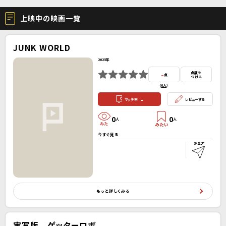
上映中の映画一覧
JUNK WORLD
2025年
-
点数を
点
つける
(
0人
）
-
マッチ率
レビューする
0
0
人
人
今すぐ見る
もっと詳しくみる
実写版 ゲッターロボ