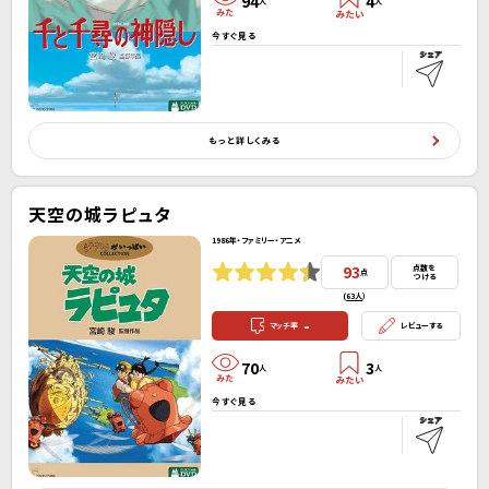
94
4
人
人
今すぐ見る
もっと詳しくみる
天空の城ラピュタ
1986年・ファミリー・アニメ
93
点数を
点
つける
(
63人
）
-
マッチ率
レビューする
70
3
人
人
今すぐ見る