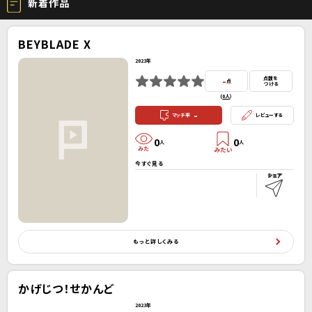
新着作品
BEYBLADE X
2023年
-
点数を
点
つける
(
0人
）
-
マッチ率
レビューする
0
0
人
人
今すぐ見る
もっと詳しくみる
かげじつ！せかんど
2023年