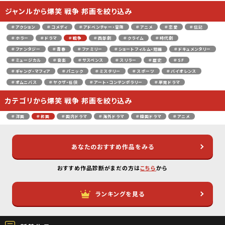
ジャンルから爆笑 戦争 邦画を絞り込み
＃アクション
＃コメディ
＃アドベンチャー・冒険
＃アニメ
＃恋愛
＃伝記
＃ホラー
＃ドラマ
＃戦争
＃西部劇
＃クライム
＃時代劇
＃ファンタジー
＃青春
＃ファミリー
＃ショートフィルム・短編
＃ドキュメンタリー
＃ミュージカル
＃音楽
＃サスペンス
＃スリラー
＃歴史
＃SF
＃ギャング・マフィア
＃パニック
＃ミステリー
＃スポーツ
＃バイオレンス
＃オムニバス
＃ヤクザ・任侠
＃アート・コンテンポラリー
＃単発ドラマ
カテゴリから爆笑 戦争 邦画を絞り込み
＃洋画
＃邦画
＃国内ドラマ
＃海外ドラマ
＃韓国ドラマ
＃アニメ
あなたのおすすめ作品をみる
おすすめ作品診断がまだの方は
こちら
から
ランキングを見る