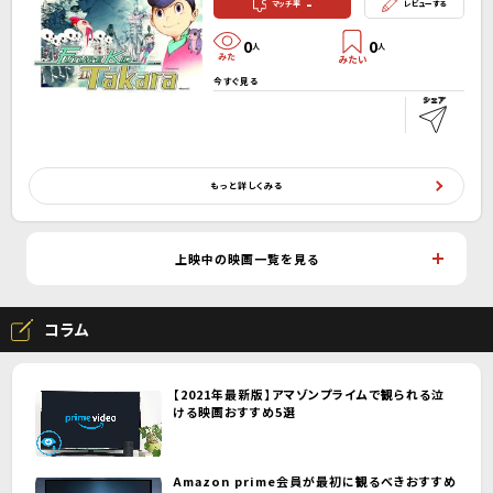
-
マッチ率
レビューする
0
0
人
人
今すぐ見る
もっと詳しくみる
上映中の映画一覧を見る
コラム
【2021年最新版】アマゾンプライムで観られる泣
ける映画おすすめ5選
Amazon prime会員が最初に観るべきおすすめ