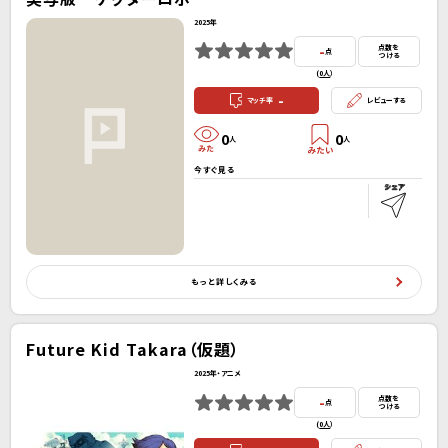
2025年
-
点数を
点
つける
(
0人
）
-
マッチ率
レビューする
0
0
人
人
今すぐ見る
もっと詳しくみる
Future Kid Takara（仮題）
2025年・アニメ
-
点数を
点
つける
(
0人
）