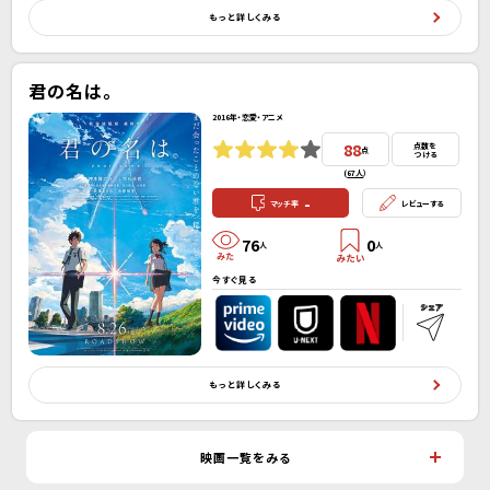
もっと詳しくみる
君の名は。
2016年・恋愛・アニメ
88
点数を
点
つける
(
67人
）
-
マッチ率
レビューする
76
0
人
人
今すぐ見る
もっと詳しくみる
映画一覧をみる