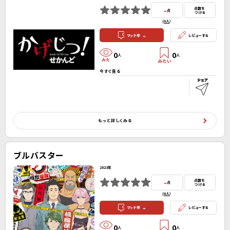
-
点数を
点
つける
(
0人
）
-
マッチ率
レビューする
0
0
人
人
今すぐ見る
もっと詳しくみる
ブルバスター
2023年
-
点数を
点
つける
(
0人
）
-
マッチ率
レビューする
0
0
人
人