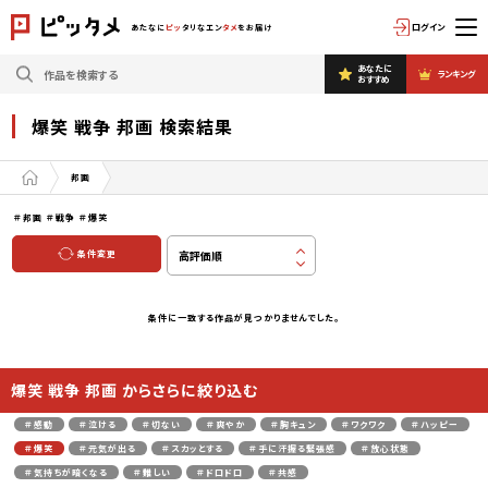
ログイン
あたなに
ピッ
タリなエン
タメ
をお届け
あなたに
ランキング
おすすめ
爆笑 戦争 邦画 検索結果
邦画
＃邦画
＃戦争
＃爆笑
条件変更
条件に一致する作品が見つかりませんでした。
爆笑 戦争 邦画 からさらに絞り込む
＃感動
＃泣ける
＃切ない
＃爽やか
＃胸キュン
＃ワクワク
＃ハッピー
＃爆笑
＃元気が出る
＃スカッとする
＃手に汗握る緊張感
＃放心状態
＃気持ちが暗くなる
＃難しい
＃ドロドロ
＃共感