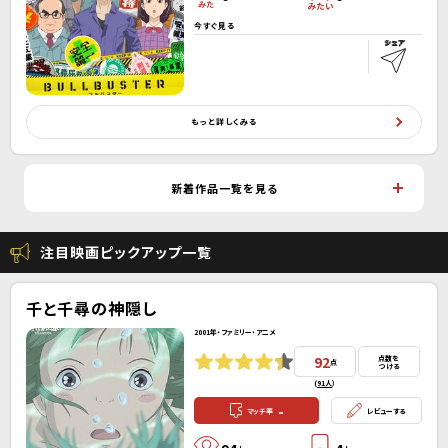
今すぐ見る
もっと詳しくみる
新着作品一覧を見る
注目映画ピックアップ一覧
千と千尋の神隠し
2001年・ファミリー・アニメ
92
点数を
点
つける
(
91人
）
-
マッチ率
レビューする