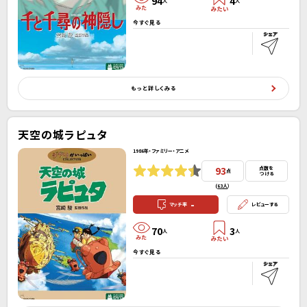
94
4
人
人
今すぐ見る
もっと詳しくみる
天空の城ラピュタ
1986年・ファミリー・アニメ
93
点数を
点
つける
(
63人
）
-
マッチ率
レビューする
70
3
人
人
今すぐ見る