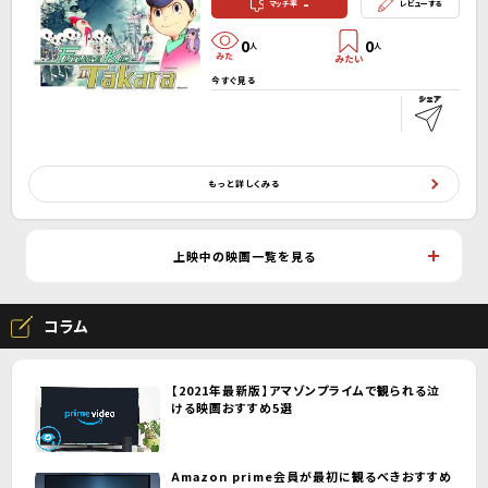
-
マッチ率
レビューする
0
0
人
人
今すぐ見る
もっと詳しくみる
上映中の映画一覧を見る
コラム
【2021年最新版】アマゾンプライムで観られる泣
ける映画おすすめ5選
Amazon prime会員が最初に観るべきおすすめ