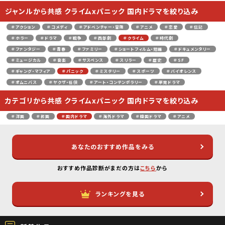
ジャンルから共感 クライムxパニック 国内ドラマを絞り込み
＃アクション
＃コメディ
＃アドベンチャー・冒険
＃アニメ
＃恋愛
＃伝記
＃ホラー
＃ドラマ
＃戦争
＃西部劇
＃クライム
＃時代劇
＃ファンタジー
＃青春
＃ファミリー
＃ショートフィルム・短編
＃ドキュメンタリー
＃ミュージカル
＃音楽
＃サスペンス
＃スリラー
＃歴史
＃SF
＃ギャング・マフィア
＃パニック
＃ミステリー
＃スポーツ
＃バイオレンス
＃オムニバス
＃ヤクザ・任侠
＃アート・コンテンポラリー
＃単発ドラマ
カテゴリから共感 クライムxパニック 国内ドラマを絞り込み
＃洋画
＃邦画
＃国内ドラマ
＃海外ドラマ
＃韓国ドラマ
＃アニメ
あなたのおすすめ作品をみる
おすすめ作品診断がまだの方は
こちら
から
ランキングを見る