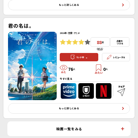
もっと詳しくみる
君の名は。
2016年・恋愛・アニメ
88
点数を
点
つける
(
67人
）
-
マッチ率
レビューする
76
0
人
人
今すぐ見る
もっと詳しくみる
映画一覧をみる