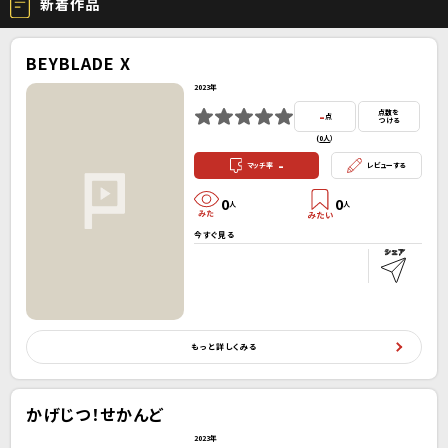
新着作品
BEYBLADE X
2023年
-
点数を
点
つける
(
0人
）
-
マッチ率
レビューする
0
0
人
人
今すぐ見る
もっと詳しくみる
かげじつ！せかんど
2023年