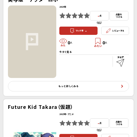
2025年
-
点数を
点
つける
(
0人
）
-
マッチ率
レビューする
0
0
人
人
今すぐ見る
もっと詳しくみる
Future Kid Takara（仮題）
2025年・アニメ
-
点数を
点
つける
(
0人
）