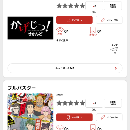
-
点数を
点
つける
(
0人
）
-
マッチ率
レビューする
0
0
人
人
今すぐ見る
もっと詳しくみる
ブルバスター
2023年
-
点数を
点
つける
(
0人
）
-
マッチ率
レビューする
0
0
人
人