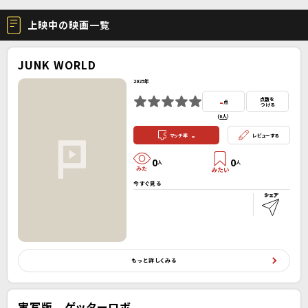
上映中の映画一覧
JUNK WORLD
2025年
-
点数を
点
つける
(
0人
）
-
マッチ率
レビューする
0
0
人
人
今すぐ見る
もっと詳しくみる
実写版 ゲッターロボ