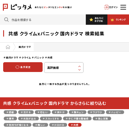
ログイン
あたなに
ピッ
タリなエン
タメ
をお届け
あなたに
ランキング
おすすめ
共感 クライムxパニック 国内ドラマ 検索結果
国内ドラマ
＃国内ドラマ
＃クライム
＃パニック
＃共感
条件変更
条件に一致する作品が見つかりませんでした。
共感 クライムxパニック 国内ドラマ からさらに絞り込む
＃感動
＃泣ける
＃切ない
＃爽やか
＃胸キュン
＃ワクワク
＃ハッピー
＃爆笑
＃元気が出る
＃スカッとする
＃手に汗握る緊張感
＃放心状態
＃気持ちが暗くなる
＃難しい
＃ドロドロ
＃共感