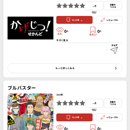
-
点数を
点
つける
(
0人
）
-
マッチ率
レビューする
0
0
人
人
今すぐ見る
もっと詳しくみる
ブルバスター
2023年
-
点数を
点
つける
(
0人
）
-
マッチ率
レビューする
0
0
人
人