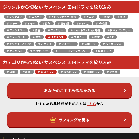
ジャンルから切ない サスペンス 国内ドラマを絞り込み
＃アクション
＃コメディ
＃アドベンチャー・冒険
＃アニメ
＃恋愛
＃伝記
＃ホラー
＃ドラマ
＃戦争
＃西部劇
＃クライム
＃時代劇
＃ファンタジー
＃青春
＃ファミリー
＃ショートフィルム・短編
＃ドキュメンタリー
＃ミュージカル
＃音楽
＃サスペンス
＃スリラー
＃歴史
＃SF
＃ギャング・マフィア
＃パニック
＃ミステリー
＃スポーツ
＃バイオレンス
＃オムニバス
＃ヤクザ・任侠
＃アート・コンテンポラリー
＃単発ドラマ
カテゴリから切ない サスペンス 国内ドラマを絞り込み
＃洋画
＃邦画
＃国内ドラマ
＃海外ドラマ
＃韓国ドラマ
＃アニメ
あなたのおすすめ作品をみる
おすすめ作品診断がまだの方は
こちら
から
ランキングを見る