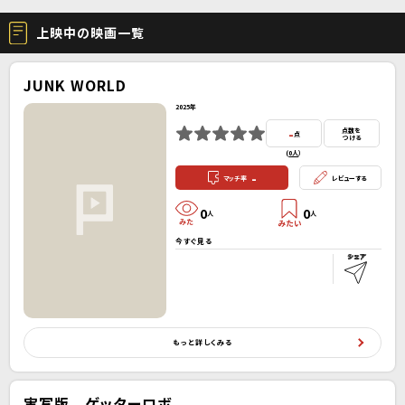
上映中の映画一覧
JUNK WORLD
2025年
-
点数を
点
つける
(
0人
）
-
マッチ率
レビューする
0
0
人
人
今すぐ見る
もっと詳しくみる
実写版 ゲッターロボ