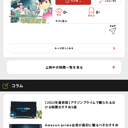
-
マッチ率
レビューする
0
0
人
人
今すぐ見る
もっと詳しくみる
上映中の映画一覧を見る
コラム
【2021年最新版】アマゾンプライムで観られる泣
ける映画おすすめ5選
Amazon prime会員が最初に観るべきおすすめ