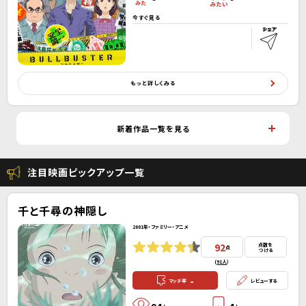
今すぐ見る
もっと詳しくみる
新着作品一覧を見る
注目映画ピックアップ一覧
千と千尋の神隠し
2001年・ファミリー・アニメ
92
点数を
点
つける
(
91人
）
-
マッチ率
レビューする