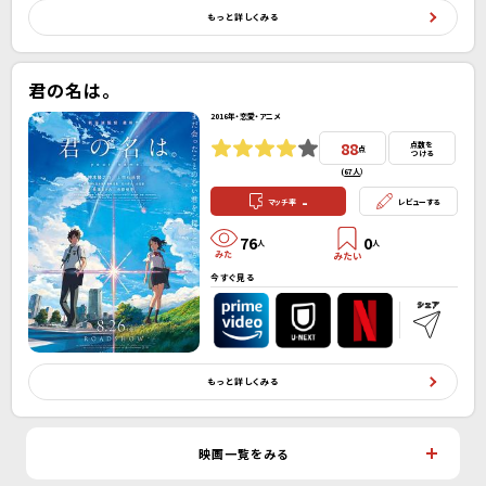
もっと詳しくみる
君の名は。
2016年・恋愛・アニメ
88
点数を
点
つける
(
67人
）
-
マッチ率
レビューする
76
0
人
人
今すぐ見る
もっと詳しくみる
映画一覧をみる