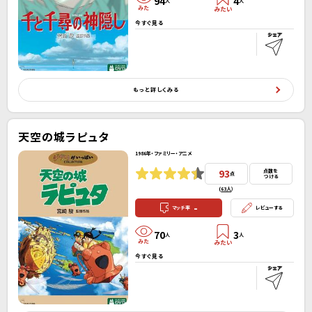
94
4
人
人
今すぐ見る
もっと詳しくみる
天空の城ラピュタ
1986年・ファミリー・アニメ
93
点数を
点
つける
(
63人
）
-
マッチ率
レビューする
70
3
人
人
今すぐ見る