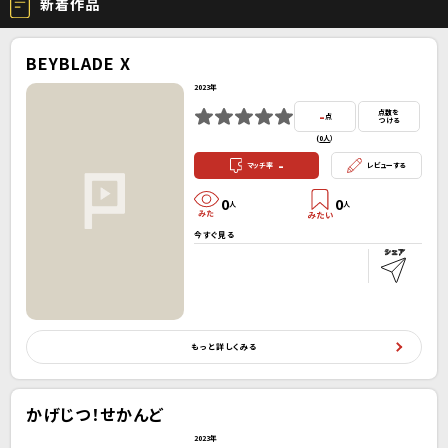
新着作品
BEYBLADE X
2023年
-
点数を
点
つける
(
0人
）
-
マッチ率
レビューする
0
0
人
人
今すぐ見る
もっと詳しくみる
かげじつ！せかんど
2023年