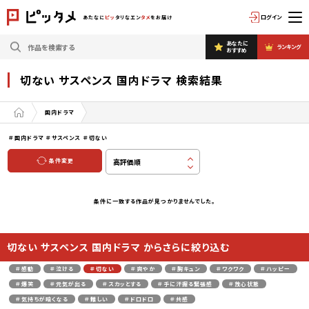
ログイン
あたなに
ピッ
タリなエン
タメ
をお届け
あなたに
ランキング
おすすめ
切ない サスペンス 国内ドラマ 検索結果
国内ドラマ
＃国内ドラマ
＃サスペンス
＃切ない
条件変更
条件に一致する作品が見つかりませんでした。
切ない サスペンス 国内ドラマ からさらに絞り込む
＃感動
＃泣ける
＃切ない
＃爽やか
＃胸キュン
＃ワクワク
＃ハッピー
＃爆笑
＃元気が出る
＃スカッとする
＃手に汗握る緊張感
＃放心状態
＃気持ちが暗くなる
＃難しい
＃ドロドロ
＃共感