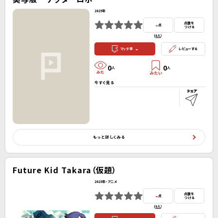
2025年
-
点数を
点
つける
(
0人
）
-
マッチ率
レビューする
0
0
人
人
今すぐ見る
もっと詳しくみる
Future Kid Takara（仮題）
2025年・アニメ
-
点数を
点
つける
(
0人
）