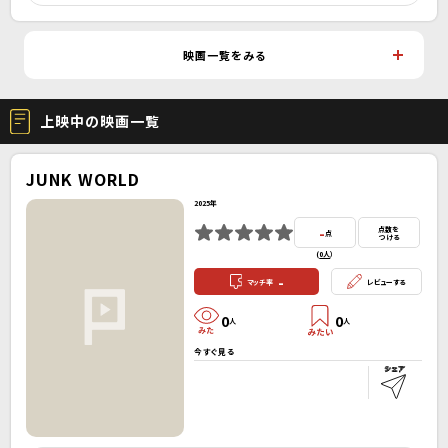
映画一覧をみる
上映中の映画一覧
JUNK WORLD
2025年
-
点数を
点
つける
(
0人
）
-
マッチ率
レビューする
0
0
人
人
今すぐ見る