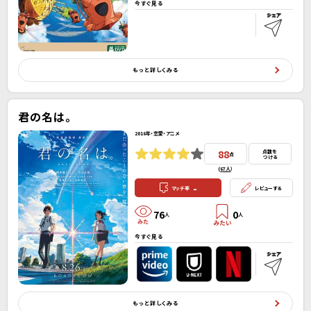
今すぐ見る
もっと詳しくみる
君の名は。
2016年・恋愛・アニメ
88
点数を
点
つける
(
67人
）
-
マッチ率
レビューする
76
0
人
人
今すぐ見る
もっと詳しくみる