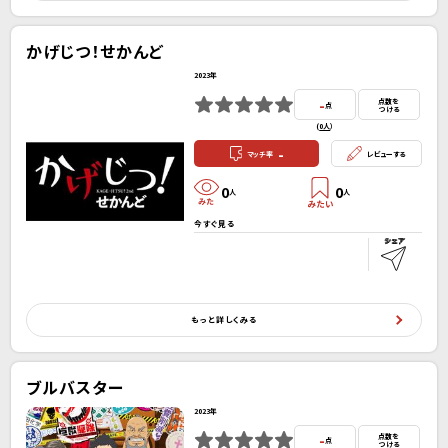
かげじつ！せかんど
2023年
-
点数を
点
つける
(
0人
）
-
マッチ率
レビューする
0
0
人
人
今すぐ見る
もっと詳しくみる
ブルバスター
2023年
-
点数を
点
つける