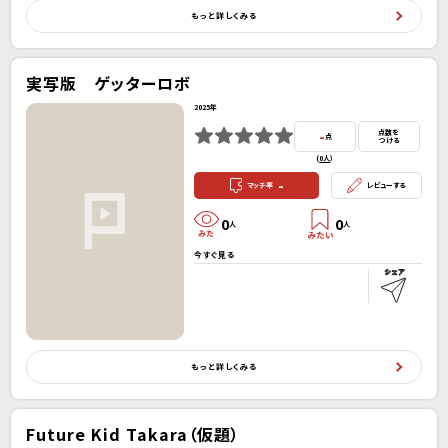
もっと詳しくみる
実写版 ゲッターロボ
2025年
-
点数を
点
つける
(
0人
）
-
マッチ率
レビューする
0
0
人
人
今すぐ見る
もっと詳しくみる
Future Kid Takara（仮題）