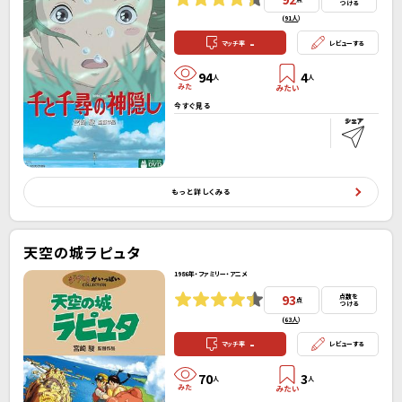
つける
(
91人
）
-
マッチ率
レビューする
94
4
人
人
今すぐ見る
もっと詳しくみる
天空の城ラピュタ
1986年・ファミリー・アニメ
93
点数を
点
つける
(
63人
）
-
マッチ率
レビューする
70
3
人
人