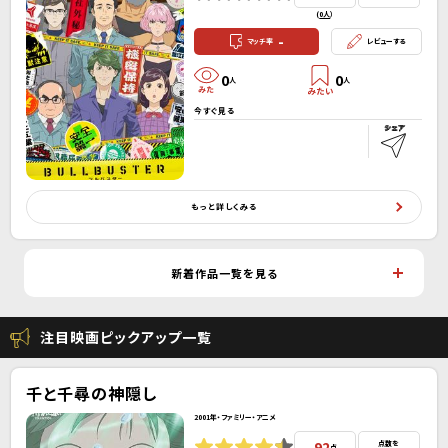
(
0人
）
-
マッチ率
レビューする
0
0
人
人
今すぐ見る
もっと詳しくみる
新着作品一覧を見る
注目映画ピックアップ一覧
千と千尋の神隠し
2001年・ファミリー・アニメ
92
点数を
点