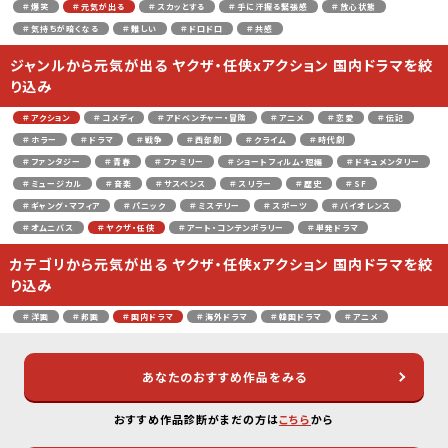
＃爆笑
＃元気が出る
＃スカッとする
＃手に汗握る緊張感
＃放心状態
＃気持ちが暗くなる
＃難しい
＃ドロドロ
＃共感
ジャンルから元気が出る ヤクザ・任侠xアクション 国内ドラマを絞
り込み
＃アクション
＃コメディ
＃アドベンチャー・冒険
＃アニメ
＃恋愛
＃伝記
＃ホラー
＃ドラマ
＃戦争
＃西部劇
＃クライム
＃時代劇
＃ファンタジー
＃青春
＃ファミリー
＃ショートフィルム・短編
＃ドキュメンタリー
＃ミュージカル
＃音楽
＃サスペンス
＃スリラー
＃歴史
＃SF
＃ギャング・マフィア
＃パニック
＃ミステリー
＃スポーツ
＃バイオレンス
＃オムニバス
＃ヤクザ・任侠
＃アート・コンテンポラリー
＃単発ドラマ
カテゴリから元気が出る ヤクザ・任侠xアクション 国内ドラマを絞
り込み
＃洋画
＃邦画
＃国内ドラマ
＃海外ドラマ
＃韓国ドラマ
＃アニメ
あなたのおすすめ作品をみる
おすすめ作品診断がまだの方は
こちら
から