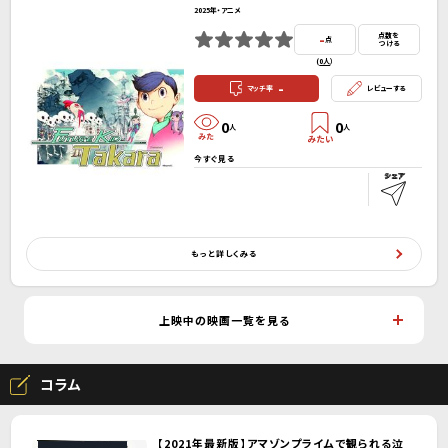
2025年・アニメ
-
点数を
点
つける
(
0人
）
-
マッチ率
レビューする
0
0
人
人
今すぐ見る
もっと詳しくみる
上映中の映画一覧を見る
コラム
【2021年最新版】アマゾンプライムで観られる泣