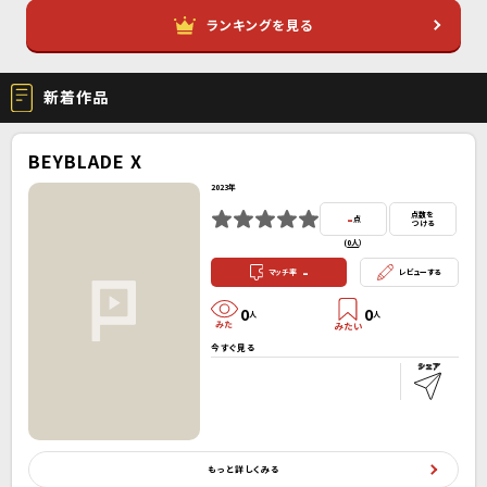
ランキングを見る
新着作品
BEYBLADE X
2023年
-
点数を
点
つける
(
0人
）
-
マッチ率
レビューする
0
0
人
人
今すぐ見る
もっと詳しくみる