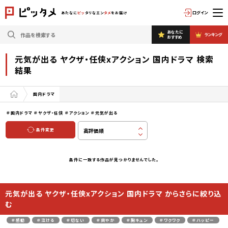
ログイン
あたなに
ピッ
タリなエン
タメ
をお届け
あなたに
ランキング
おすすめ
元気が出る ヤクザ・任侠xアクション 国内ドラマ 検索
結果
国内ドラマ
＃国内ドラマ
＃ヤクザ・任侠
＃アクション
＃元気が出る
条件変更
条件に一致する作品が見つかりませんでした。
元気が出る ヤクザ・任侠xアクション 国内ドラマ からさらに絞り込
む
＃感動
＃泣ける
＃切ない
＃爽やか
＃胸キュン
＃ワクワク
＃ハッピー