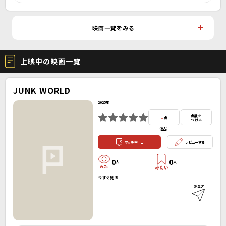
映画一覧をみる
上映中の映画一覧
JUNK WORLD
2025年
-
点数を
点
つける
(
0人
）
-
マッチ率
レビューする
0
0
人
人
今すぐ見る