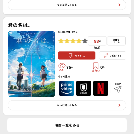
もっと詳しくみる
君の名は。
2016年・恋愛・アニメ
88
点数を
点
つける
(
67人
）
-
マッチ率
レビューする
76
0
人
人
今すぐ見る
もっと詳しくみる
映画一覧をみる