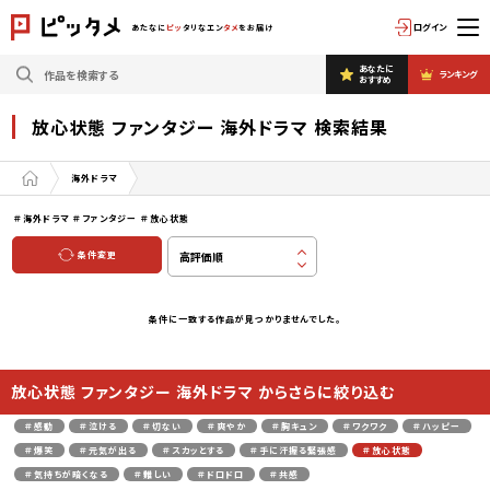
ログイン
あたなに
ピッ
タリなエン
タメ
をお届け
あなたに
ランキング
おすすめ
放心状態 ファンタジー 海外ドラマ 検索結果
海外ドラマ
＃海外ドラマ
＃ファンタジー
＃放心状態
条件変更
条件に一致する作品が見つかりませんでした。
放心状態 ファンタジー 海外ドラマ からさらに絞り込む
＃感動
＃泣ける
＃切ない
＃爽やか
＃胸キュン
＃ワクワク
＃ハッピー
＃爆笑
＃元気が出る
＃スカッとする
＃手に汗握る緊張感
＃放心状態
＃気持ちが暗くなる
＃難しい
＃ドロドロ
＃共感