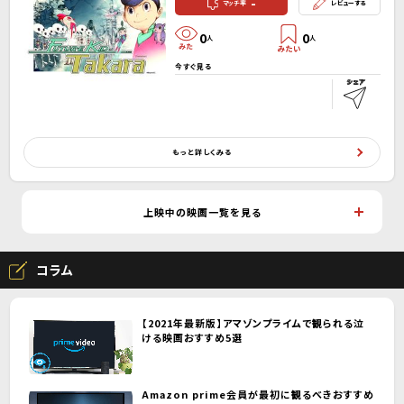
-
マッチ率
レビューする
0
0
人
人
今すぐ見る
もっと詳しくみる
上映中の映画一覧を見る
コラム
【2021年最新版】アマゾンプライムで観られる泣
ける映画おすすめ5選
Amazon prime会員が最初に観るべきおすすめ