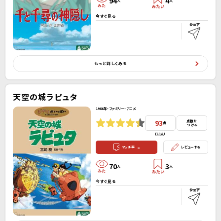
94
4
人
人
今すぐ見る
もっと詳しくみる
天空の城ラピュタ
1986年・ファミリー・アニメ
93
点数を
点
つける
(
63人
）
-
マッチ率
レビューする
70
3
人
人
今すぐ見る