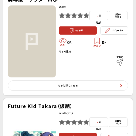
2025年
-
点数を
点
つける
(
0人
）
-
マッチ率
レビューする
0
0
人
人
今すぐ見る
もっと詳しくみる
Future Kid Takara（仮題）
2025年・アニメ
-
点数を
点
つける
(
0人
）