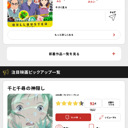
今すぐ見る
もっと詳しくみる
新着作品一覧を見る
注目映画ピックアップ一覧
千と千尋の神隠し
2001年・ファミリー・アニメ
92
点数を
点
つける
(
91人
）
-
マッチ率
レビューする