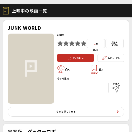
上映中の映画一覧
JUNK WORLD
2025年
-
点数を
点
つける
(
0人
）
-
マッチ率
レビューする
0
0
人
人
今すぐ見る
もっと詳しくみる
実写版 ゲッターロボ