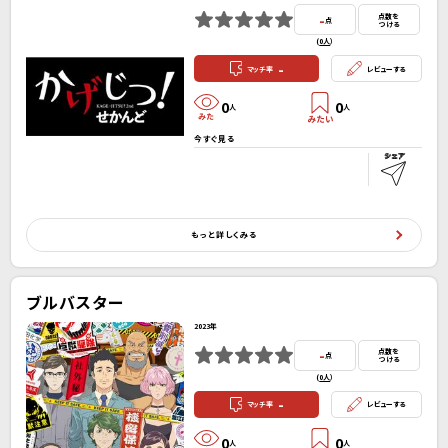
-
点数を
点
つける
(
0人
）
-
マッチ率
レビューする
0
0
人
人
今すぐ見る
もっと詳しくみる
ブルバスター
2023年
-
点数を
点
つける
(
0人
）
-
マッチ率
レビューする
0
0
人
人