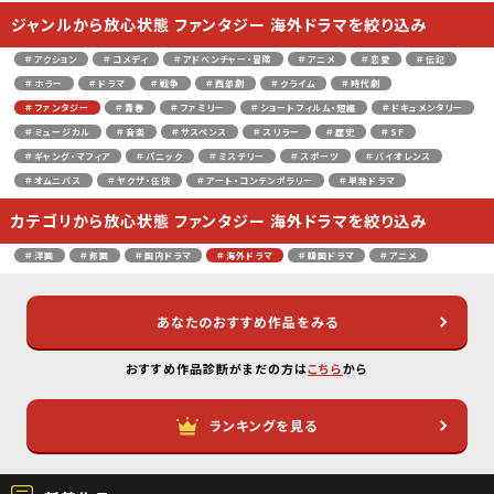
ジャンルから放心状態 ファンタジー 海外ドラマを絞り込み
＃アクション
＃コメディ
＃アドベンチャー・冒険
＃アニメ
＃恋愛
＃伝記
＃ホラー
＃ドラマ
＃戦争
＃西部劇
＃クライム
＃時代劇
＃ファンタジー
＃青春
＃ファミリー
＃ショートフィルム・短編
＃ドキュメンタリー
＃ミュージカル
＃音楽
＃サスペンス
＃スリラー
＃歴史
＃SF
＃ギャング・マフィア
＃パニック
＃ミステリー
＃スポーツ
＃バイオレンス
＃オムニバス
＃ヤクザ・任侠
＃アート・コンテンポラリー
＃単発ドラマ
カテゴリから放心状態 ファンタジー 海外ドラマを絞り込み
＃洋画
＃邦画
＃国内ドラマ
＃海外ドラマ
＃韓国ドラマ
＃アニメ
あなたのおすすめ作品をみる
おすすめ作品診断がまだの方は
こちら
から
ランキングを見る