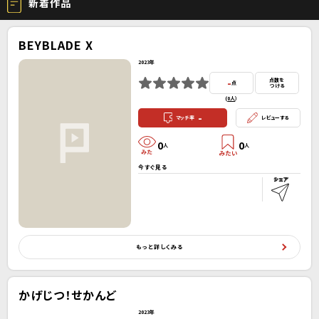
新着作品
BEYBLADE X
2023年
-
点数を
点
つける
(
0人
）
-
マッチ率
レビューする
0
0
人
人
今すぐ見る
もっと詳しくみる
かげじつ！せかんど
2023年