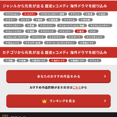
ジャンルから元気が出る 歴史xコメディ 海外ドラマを絞り込み
＃アクション
＃コメディ
＃アドベンチャー・冒険
＃アニメ
＃恋愛
＃伝記
＃ホラー
＃ドラマ
＃戦争
＃西部劇
＃クライム
＃時代劇
＃ファンタジー
＃青春
＃ファミリー
＃ショートフィルム・短編
＃ドキュメンタリー
＃ミュージカル
＃音楽
＃サスペンス
＃スリラー
＃歴史
＃SF
＃ギャング・マフィア
＃パニック
＃ミステリー
＃スポーツ
＃バイオレンス
＃オムニバス
＃ヤクザ・任侠
＃アート・コンテンポラリー
＃単発ドラマ
カテゴリから元気が出る 歴史xコメディ 海外ドラマを絞り込み
＃洋画
＃邦画
＃国内ドラマ
＃海外ドラマ
＃韓国ドラマ
＃アニメ
あなたのおすすめ作品をみる
おすすめ作品診断がまだの方は
こちら
から
ランキングを見る