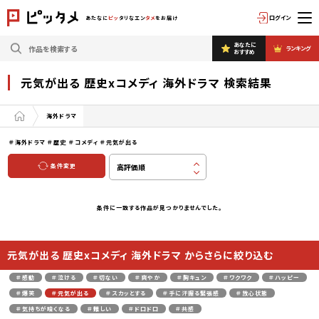
ログイン
あたなに
ピッ
タリなエン
タメ
をお届け
あなたに
ランキング
おすすめ
元気が出る 歴史xコメディ 海外ドラマ 検索結果
海外ドラマ
＃海外ドラマ
＃歴史
＃コメディ
＃元気が出る
条件変更
条件に一致する作品が見つかりませんでした。
元気が出る 歴史xコメディ 海外ドラマ からさらに絞り込む
＃感動
＃泣ける
＃切ない
＃爽やか
＃胸キュン
＃ワクワク
＃ハッピー
＃爆笑
＃元気が出る
＃スカッとする
＃手に汗握る緊張感
＃放心状態
＃気持ちが暗くなる
＃難しい
＃ドロドロ
＃共感