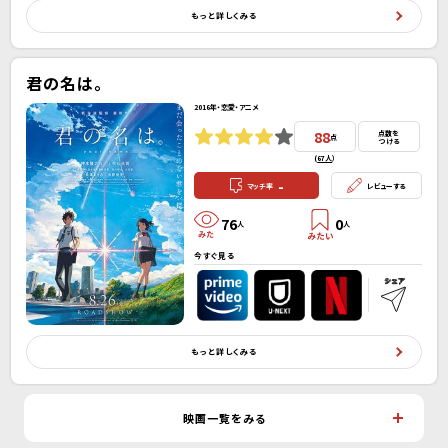
もっと詳しくみる
君の名は。
2016年・恋愛・アニメ
88
点数を
点
つける
(
67人
）
-
マッチ率
レビューする
76
0
人
人
今すぐ見る
もっと詳しくみる
映画一覧をみる