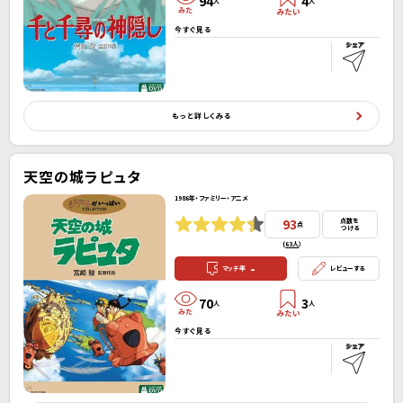
94
4
人
人
今すぐ見る
もっと詳しくみる
天空の城ラピュタ
1986年・ファミリー・アニメ
93
点数を
点
つける
(
63人
）
-
マッチ率
レビューする
70
3
人
人
今すぐ見る