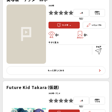
2025年
-
点数を
点
つける
(
0人
）
-
マッチ率
レビューする
0
0
人
人
今すぐ見る
もっと詳しくみる
Future Kid Takara（仮題）
2025年・アニメ
-
点数を
点
つける
(
0人
）