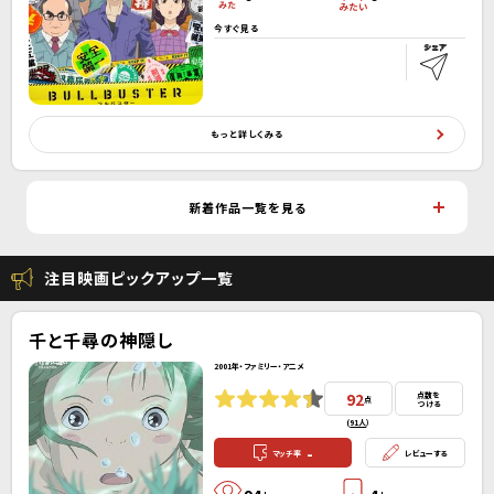
今すぐ見る
もっと詳しくみる
新着作品一覧を見る
注目映画ピックアップ一覧
千と千尋の神隠し
2001年・ファミリー・アニメ
92
点数を
点
つける
(
91人
）
-
マッチ率
レビューする