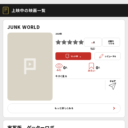
上映中の映画一覧
JUNK WORLD
2025年
-
点数を
点
つける
(
0人
）
-
マッチ率
レビューする
0
0
人
人
今すぐ見る
もっと詳しくみる
実写版 ゲッターロボ