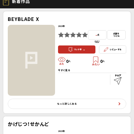
新着作品
BEYBLADE X
2023年
-
点数を
点
つける
(
0人
）
-
マッチ率
レビューする
0
0
人
人
今すぐ見る
もっと詳しくみる
かげじつ！せかんど
2023年