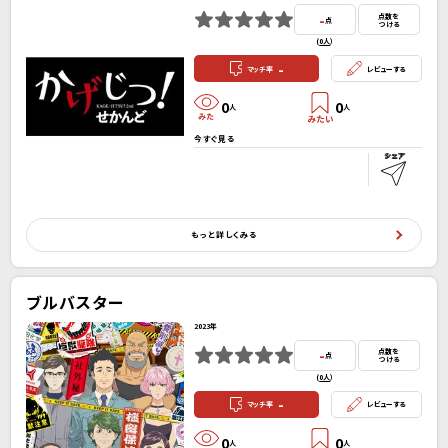
-
点数を
点
つける
(
0人
）
-
マッチ率
レビューする
0
0
人
人
今すぐ見る
もっと詳しくみる
ブルバスター
2023年
-
点数を
点
つける
(
0人
）
-
マッチ率
レビューする
0
0
人
人