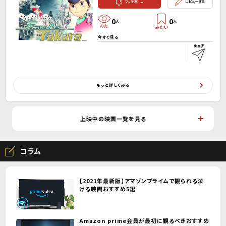
-
マッチ率
レビューする
0
0
人
人
今すぐ見る
もっと詳しくみる
上映中の映画一覧を見る
コラム
【2021年最新版】アマゾンプライムで観られる泣
ける映画おすすめ5選
Amazon prime会員が最初に観るべきおすすめ