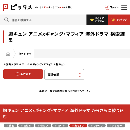
ログイン
あたなに
ピッ
タリなエン
タメ
をお届け
あなたに
ランキング
おすすめ
胸キュン アニメxギャング・マフィア 海外ドラマ 検索結
果
海外ドラマ
＃海外ドラマ
＃アニメ
＃ギャング・マフィア
＃胸キュン
条件変更
条件に一致する作品が見つかりませんでした。
胸キュン アニメxギャング・マフィア 海外ドラマ からさらに絞り込
む
＃感動
＃泣ける
＃切ない
＃爽やか
＃胸キュン
＃ワクワク
＃ハッピー