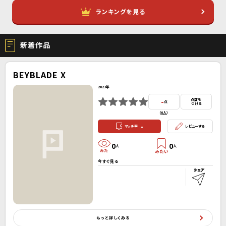
ランキングを見る
新着作品
BEYBLADE X
2023年
-
点数を
点
つける
(
0人
）
-
マッチ率
レビューする
0
0
人
人
今すぐ見る
もっと詳しくみる