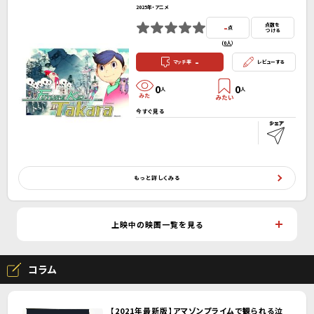
2025年・アニメ
-
点数を
点
つける
(
0人
）
-
マッチ率
レビューする
0
0
人
人
今すぐ見る
もっと詳しくみる
上映中の映画一覧を見る
コラム
【2021年最新版】アマゾンプライムで観られる泣