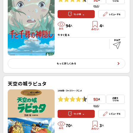
つける
(
91人
）
-
マッチ率
レビューする
94
4
人
人
今すぐ見る
もっと詳しくみる
天空の城ラピュタ
1986年・ファミリー・アニメ
93
点数を
点
つける
(
63人
）
-
マッチ率
レビューする
70
3
人
人