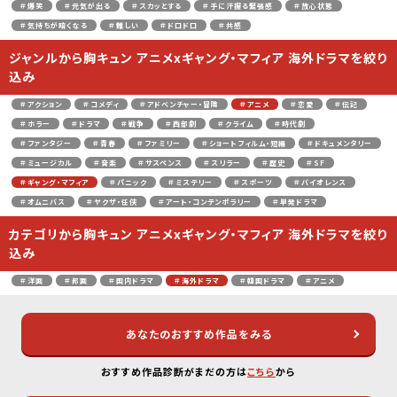
＃爆笑
＃元気が出る
＃スカッとする
＃手に汗握る緊張感
＃放心状態
＃気持ちが暗くなる
＃難しい
＃ドロドロ
＃共感
ジャンルから胸キュン アニメxギャング・マフィア 海外ドラマを絞り
込み
＃アクション
＃コメディ
＃アドベンチャー・冒険
＃アニメ
＃恋愛
＃伝記
＃ホラー
＃ドラマ
＃戦争
＃西部劇
＃クライム
＃時代劇
＃ファンタジー
＃青春
＃ファミリー
＃ショートフィルム・短編
＃ドキュメンタリー
＃ミュージカル
＃音楽
＃サスペンス
＃スリラー
＃歴史
＃SF
＃ギャング・マフィア
＃パニック
＃ミステリー
＃スポーツ
＃バイオレンス
＃オムニバス
＃ヤクザ・任侠
＃アート・コンテンポラリー
＃単発ドラマ
カテゴリから胸キュン アニメxギャング・マフィア 海外ドラマを絞り
込み
＃洋画
＃邦画
＃国内ドラマ
＃海外ドラマ
＃韓国ドラマ
＃アニメ
あなたのおすすめ作品をみる
おすすめ作品診断がまだの方は
こちら
から