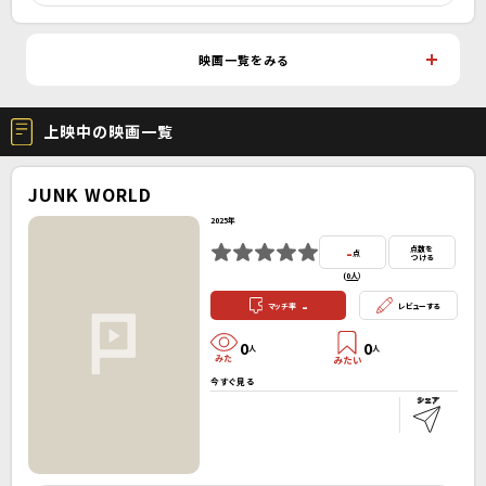
映画一覧をみる
上映中の映画一覧
JUNK WORLD
2025年
-
点数を
点
つける
(
0人
）
-
マッチ率
レビューする
0
0
人
人
今すぐ見る