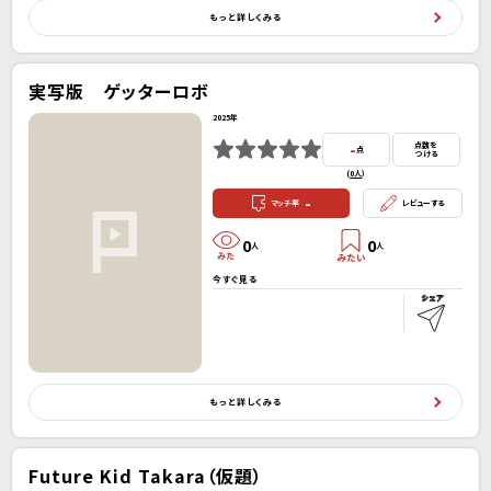
もっと詳しくみる
実写版 ゲッターロボ
2025年
-
点数を
点
つける
(
0人
）
-
マッチ率
レビューする
0
0
人
人
今すぐ見る
もっと詳しくみる
Future Kid Takara（仮題）