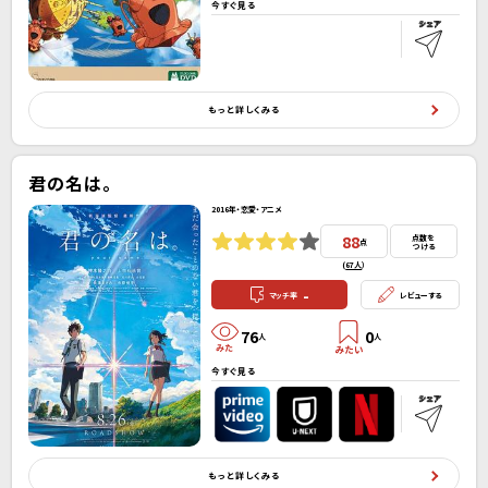
今すぐ見る
もっと詳しくみる
君の名は。
2016年・恋愛・アニメ
88
点数を
点
つける
(
67人
）
-
マッチ率
レビューする
76
0
人
人
今すぐ見る
もっと詳しくみる