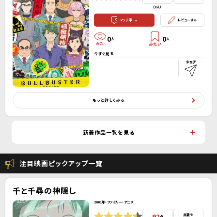
(
0人
）
-
マッチ率
レビューする
0
0
人
人
今すぐ見る
もっと詳しくみる
新着作品一覧を見る
注目映画ピックアップ一覧
千と千尋の神隠し
2001年・ファミリー・アニメ
92
点数を
点