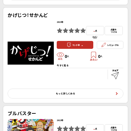
かげじつ！せかんど
2023年
-
点数を
点
つける
(
0人
）
-
マッチ率
レビューする
0
0
人
人
今すぐ見る
もっと詳しくみる
ブルバスター
2023年
-
点数を
点
つける