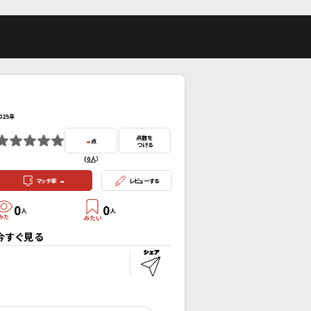
025年
-
点数を
点
つける
(
0人
）
-
マッチ率
レビューする
0
0
人
人
今すぐ見る