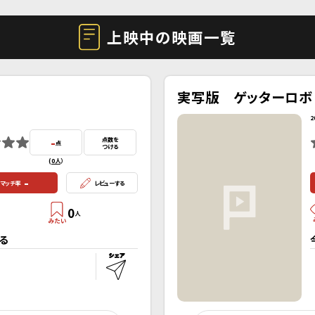
上映中の映画一覧
実写版 ゲッターロボ
2
-
点数を
点
つける
(
0人
）
-
マッチ率
レビューする
0
人
る