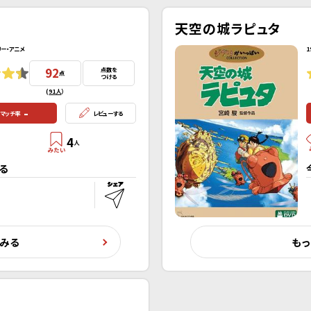
天空の城ラピュタ
リー・アニメ
1
92
点数を
点
つける
(
91人
）
-
マッチ率
レビューする
4
人
る
くみる
もっ