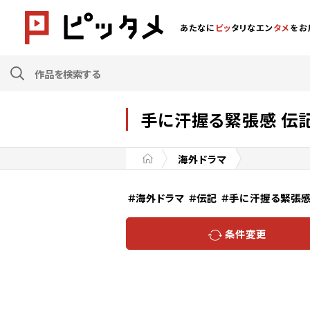
あたなに
ピッ
タリなエン
タメ
をお
手に汗握る緊張感 伝記
海外ドラマ
＃海外ドラマ
＃伝記
＃手に汗握る緊張
条件変更