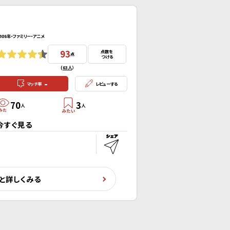
986年・ファミリー・アニメ
93
点数を
点
つける
(
63人
）
-
マッチ率
レビューする
70
3
人
人
今すぐ見る
と詳しくみる