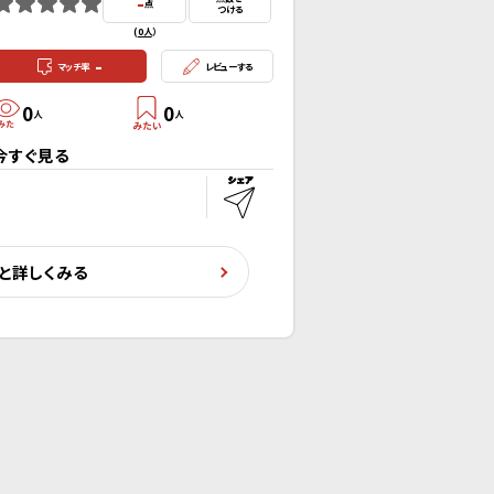
-
点
つける
(
0人
）
-
マッチ率
レビューする
0
0
人
人
今すぐ見る
と詳しくみる