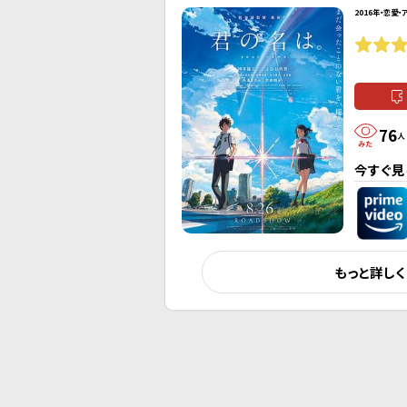
2016年・恋愛・
76
人
今すぐ見
もっと詳し