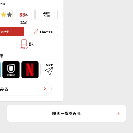
アニメ
88
点数を
点
つける
(
67人
）
-
マッチ率
レビューする
0
人
る
くみる
映画一覧をみる