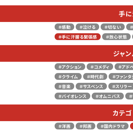
手に
＃感動
＃泣ける
＃切ない
＃手に汗握る緊張感
＃放心状態
ジャン
＃アクション
＃コメディ
＃アド
＃クライム
＃時代劇
＃ファンタ
＃音楽
＃サスペンス
＃スリラー
＃バイオレンス
＃オムニバス
＃
カテゴ
＃洋画
＃邦画
＃国内ドラマ