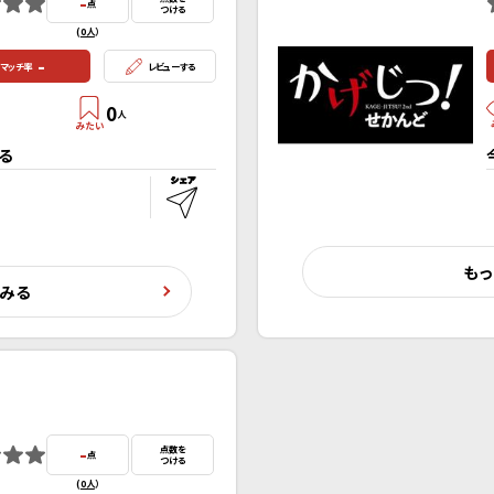
-
点
つける
(
0人
）
-
マッチ率
レビューする
0
人
る
もっ
くみる
-
点数を
点
つける
(
0人
）