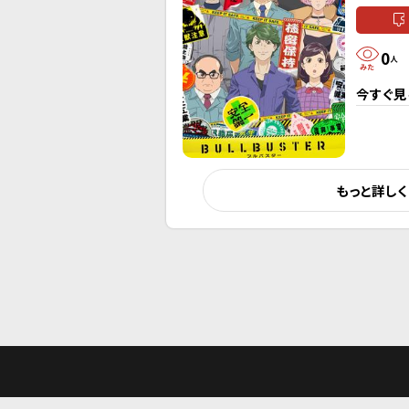
0
人
今すぐ見
もっと詳し