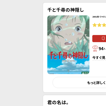
千と千尋の神隠し
2001年・ファミ
94
人
今すぐ見
もっと詳し
君の名は。