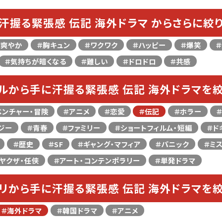
汗握る緊張感 伝記 海外ドラマ からさらに絞
＃爽やか
＃胸キュン
＃ワクワク
＃ハッピー
＃爆笑
＃気持ちが暗くなる
＃難しい
＃ドロドロ
＃共感
ルから手に汗握る緊張感 伝記 海外ドラマを
ベンチャー・冒険
＃アニメ
＃恋愛
＃伝記
＃ホラー
ジー
＃青春
＃ファミリー
＃ショートフィルム・短編
＃ド
＃歴史
＃SF
＃ギャング・マフィア
＃パニック
＃ミ
ヤクザ・任侠
＃アート・コンテンポラリー
＃単発ドラマ
リから手に汗握る緊張感 伝記 海外ドラマを
＃海外ドラマ
＃韓国ドラマ
＃アニメ