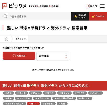
ログイン
あたなに
ピッ
タリなエン
タメ
をお届け
あなたに
ランキング
おすすめ
難しい 戦争x単発ドラマ 海外ドラマ 検索結果
海外ドラマ
＃海外ドラマ
＃戦争
＃単発ドラマ
＃難しい
条件変更
条件に一致する作品が見つかりませんでした。
難しい 戦争x単発ドラマ 海外ドラマ からさらに絞り込む
＃感動
＃泣ける
＃切ない
＃爽やか
＃胸キュン
＃ワクワク
＃ハッピー
＃爆笑
＃元気が出る
＃スカッとする
＃手に汗握る緊張感
＃放心状態
＃気持ちが暗くなる
＃難しい
＃ドロドロ
＃共感