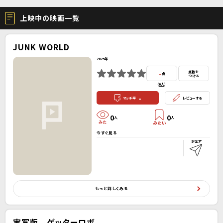
上映中の映画一覧
JUNK WORLD
2025年
-
点数を
点
つける
(
0人
）
-
マッチ率
レビューする
0
0
人
人
今すぐ見る
もっと詳しくみる
実写版 ゲッターロボ