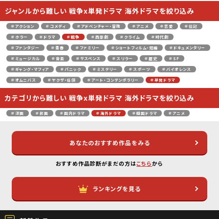
ジャンルから難しい 戦争x単発ドラマ 海外ドラマを絞り込み
＃アクション
＃コメディ
＃アドベンチャー・冒険
＃アニメ
＃恋愛
＃伝記
＃ホラー
＃ドラマ
＃戦争
＃西部劇
＃クライム
＃時代劇
＃ファンタジー
＃青春
＃ファミリー
＃ショートフィルム・短編
＃ドキュメンタリー
＃ミュージカル
＃音楽
＃サスペンス
＃スリラー
＃歴史
＃SF
＃ギャング・マフィア
＃パニック
＃ミステリー
＃スポーツ
＃バイオレンス
＃オムニバス
＃ヤクザ・任侠
＃アート・コンテンポラリー
＃単発ドラマ
カテゴリから難しい 戦争x単発ドラマ 海外ドラマを絞り込み
＃洋画
＃邦画
＃国内ドラマ
＃海外ドラマ
＃韓国ドラマ
＃アニメ
あなたのおすすめ作品をみる
おすすめ作品診断がまだの方は
こちら
から
ランキングを見る