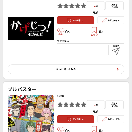
-
点数を
点
つける
(
0人
）
-
マッチ率
レビューする
0
0
人
人
今すぐ見る
もっと詳しくみる
ブルバスター
2023年
-
点数を
点
つける
(
0人
）
-
マッチ率
レビューする
0
0
人
人