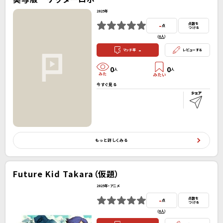
2025年
-
点数を
点
つける
(
0人
）
-
マッチ率
レビューする
0
0
人
人
今すぐ見る
もっと詳しくみる
Future Kid Takara（仮題）
2025年・アニメ
-
点数を
点
つける
(
0人
）