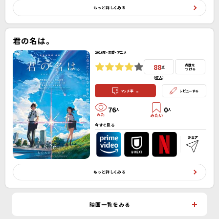
もっと詳しくみる
君の名は。
2016年・恋愛・アニメ
88
点数を
点
つける
(
67人
）
-
マッチ率
レビューする
76
0
人
人
今すぐ見る
もっと詳しくみる
映画一覧をみる