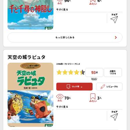
94
4
人
人
今すぐ見る
もっと詳しくみる
天空の城ラピュタ
1986年・ファミリー・アニメ
93
点数を
点
つける
(
63人
）
-
マッチ率
レビューする
70
3
人
人
今すぐ見る