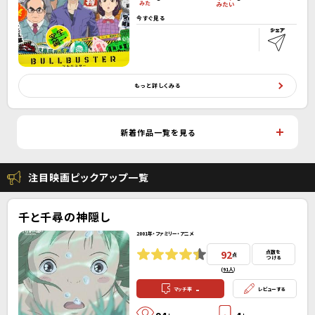
今すぐ見る
もっと詳しくみる
新着作品一覧を見る
注目映画ピックアップ一覧
千と千尋の神隠し
2001年・ファミリー・アニメ
92
点数を
点
つける
(
91人
）
-
マッチ率
レビューする