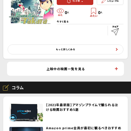
-
マッチ率
レビューする
0
0
人
人
今すぐ見る
もっと詳しくみる
上映中の映画一覧を見る
コラム
【2021年最新版】アマゾンプライムで観られる泣
ける映画おすすめ5選
Amazon prime会員が最初に観るべきおすすめ