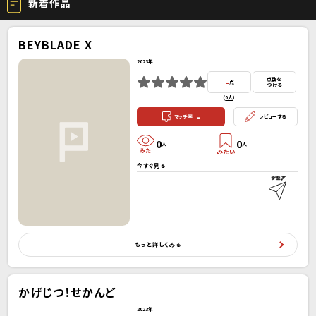
新着作品
BEYBLADE X
2023年
-
点数を
点
つける
(
0人
）
-
マッチ率
レビューする
0
0
人
人
今すぐ見る
もっと詳しくみる
かげじつ！せかんど
2023年