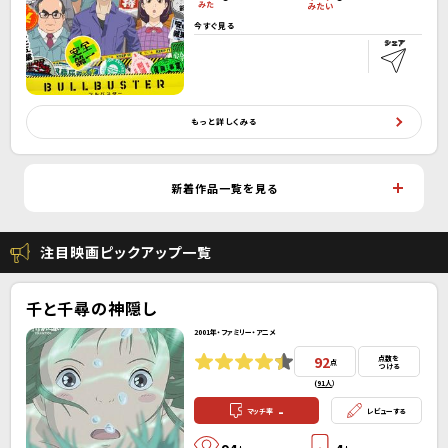
今すぐ見る
もっと詳しくみる
新着作品一覧を見る
注目映画ピックアップ一覧
千と千尋の神隠し
2001年・ファミリー・アニメ
92
点数を
点
つける
(
91人
）
-
マッチ率
レビューする