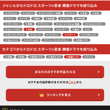
ジャンルからドロドロ スポーツx音楽 韓国ドラマを絞り込み
＃アクション
＃コメディ
＃アドベンチャー・冒険
＃アニメ
＃恋愛
＃伝記
＃ホラー
＃ドラマ
＃戦争
＃西部劇
＃クライム
＃時代劇
＃ファンタジー
＃青春
＃ファミリー
＃ショートフィルム・短編
＃ドキュメンタリー
＃ミュージカル
＃音楽
＃サスペンス
＃スリラー
＃歴史
＃SF
＃ギャング・マフィア
＃パニック
＃ミステリー
＃スポーツ
＃バイオレンス
＃オムニバス
＃ヤクザ・任侠
＃アート・コンテンポラリー
＃単発ドラマ
カテゴリからドロドロ スポーツx音楽 韓国ドラマを絞り込み
＃洋画
＃邦画
＃国内ドラマ
＃海外ドラマ
＃韓国ドラマ
＃アニメ
あなたのおすすめ作品をみる
おすすめ作品診断がまだの方は
こちら
から
ランキングを見る