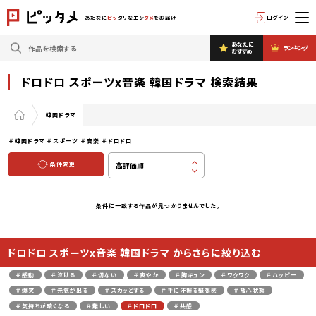
ログイン
あたなに
ピッ
タリなエン
タメ
をお届け
あなたに
ランキング
おすすめ
ドロドロ スポーツx音楽 韓国ドラマ 検索結果
韓国ドラマ
＃韓国ドラマ
＃スポーツ
＃音楽
＃ドロドロ
条件変更
条件に一致する作品が見つかりませんでした。
ドロドロ スポーツx音楽 韓国ドラマ からさらに絞り込む
＃感動
＃泣ける
＃切ない
＃爽やか
＃胸キュン
＃ワクワク
＃ハッピー
＃爆笑
＃元気が出る
＃スカッとする
＃手に汗握る緊張感
＃放心状態
＃気持ちが暗くなる
＃難しい
＃ドロドロ
＃共感