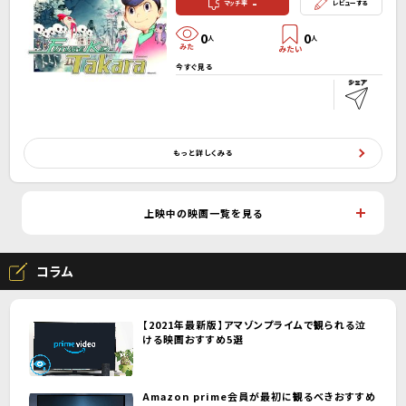
-
マッチ率
レビューする
0
0
人
人
今すぐ見る
もっと詳しくみる
上映中の映画一覧を見る
コラム
【2021年最新版】アマゾンプライムで観られる泣
ける映画おすすめ5選
Amazon prime会員が最初に観るべきおすすめ