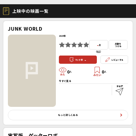
上映中の映画一覧
JUNK WORLD
2025年
-
点数を
点
つける
(
0人
）
-
マッチ率
レビューする
0
0
人
人
今すぐ見る
もっと詳しくみる
実写版 ゲッターロボ