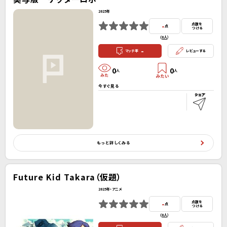
2025年
-
点数を
点
つける
(
0人
）
-
マッチ率
レビューする
0
0
人
人
今すぐ見る
もっと詳しくみる
Future Kid Takara（仮題）
2025年・アニメ
-
点数を
点
つける
(
0人
）