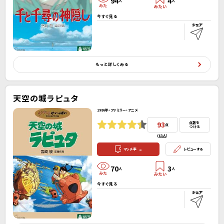
94
4
人
人
今すぐ見る
もっと詳しくみる
天空の城ラピュタ
1986年・ファミリー・アニメ
93
点数を
点
つける
(
63人
）
-
マッチ率
レビューする
70
3
人
人
今すぐ見る