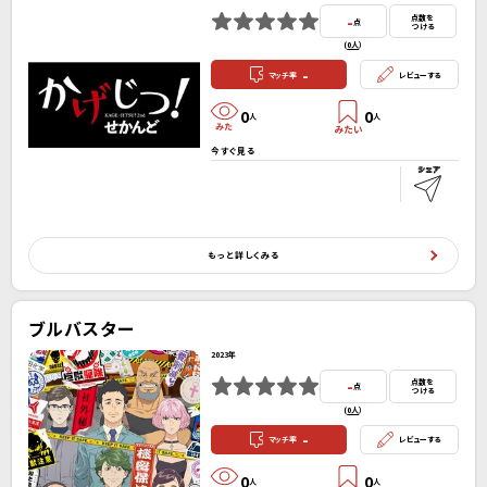
-
点数を
点
つける
(
0人
）
-
マッチ率
レビューする
0
0
人
人
今すぐ見る
もっと詳しくみる
ブルバスター
2023年
-
点数を
点
つける
(
0人
）
-
マッチ率
レビューする
0
0
人
人