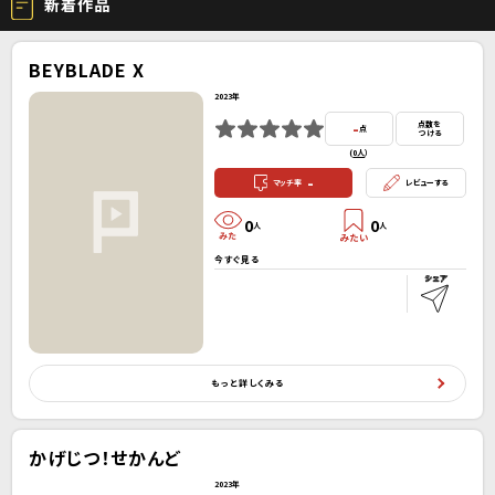
新着作品
BEYBLADE X
2023年
-
点数を
点
つける
(
0人
）
-
マッチ率
レビューする
0
0
人
人
今すぐ見る
もっと詳しくみる
かげじつ！せかんど
2023年