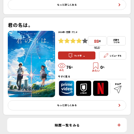
もっと詳しくみる
君の名は。
2016年・恋愛・アニメ
88
点数を
点
つける
(
67人
）
-
マッチ率
レビューする
76
0
人
人
今すぐ見る
もっと詳しくみる
映画一覧をみる