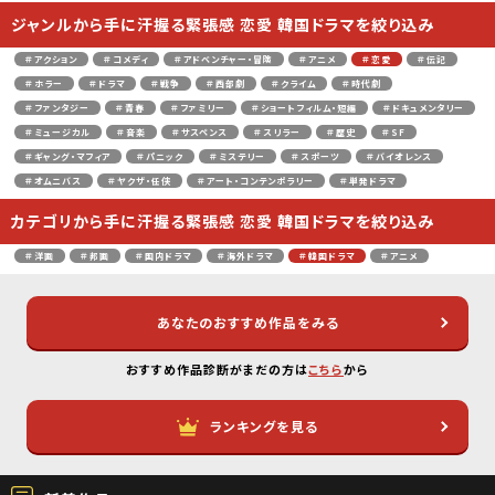
ジャンルから手に汗握る緊張感 恋愛 韓国ドラマを絞り込み
＃アクション
＃コメディ
＃アドベンチャー・冒険
＃アニメ
＃恋愛
＃伝記
＃ホラー
＃ドラマ
＃戦争
＃西部劇
＃クライム
＃時代劇
＃ファンタジー
＃青春
＃ファミリー
＃ショートフィルム・短編
＃ドキュメンタリー
＃ミュージカル
＃音楽
＃サスペンス
＃スリラー
＃歴史
＃SF
＃ギャング・マフィア
＃パニック
＃ミステリー
＃スポーツ
＃バイオレンス
＃オムニバス
＃ヤクザ・任侠
＃アート・コンテンポラリー
＃単発ドラマ
カテゴリから手に汗握る緊張感 恋愛 韓国ドラマを絞り込み
＃洋画
＃邦画
＃国内ドラマ
＃海外ドラマ
＃韓国ドラマ
＃アニメ
あなたのおすすめ作品をみる
おすすめ作品診断がまだの方は
こちら
から
ランキングを見る