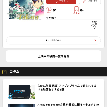
-
マッチ率
レビューする
0
0
人
人
今すぐ見る
もっと詳しくみる
上映中の映画一覧を見る
コラム
【2021年最新版】アマゾンプライムで観られる泣
ける映画おすすめ5選
Amazon prime会員が最初に観るべきおすすめ