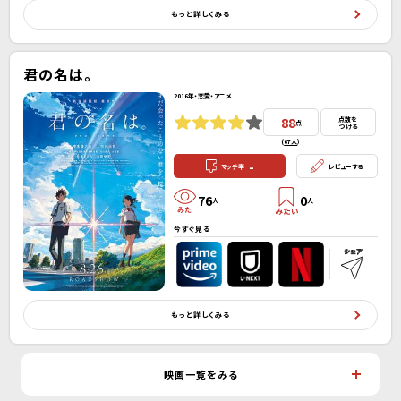
もっと詳しくみる
君の名は。
2016年・恋愛・アニメ
88
点数を
点
つける
(
67人
）
-
マッチ率
レビューする
76
0
人
人
今すぐ見る
もっと詳しくみる
映画一覧をみる