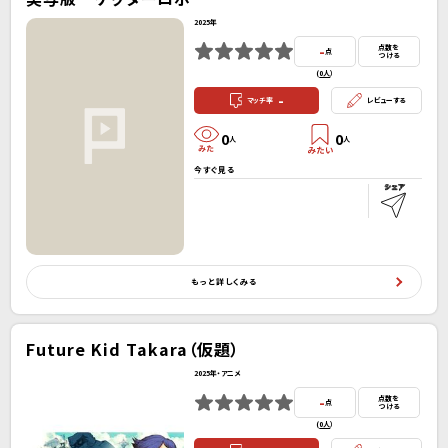
2025年
-
点数を
点
つける
(
0人
）
-
マッチ率
レビューする
0
0
人
人
今すぐ見る
もっと詳しくみる
Future Kid Takara（仮題）
2025年・アニメ
-
点数を
点
つける
(
0人
）