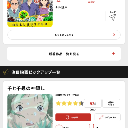
今すぐ見る
もっと詳しくみる
新着作品一覧を見る
注目映画ピックアップ一覧
千と千尋の神隠し
2001年・ファミリー・アニメ
92
点数を
点
つける
(
91人
）
-
マッチ率
レビューする