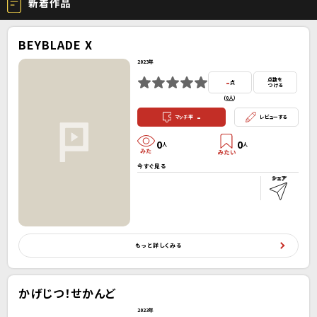
新着作品
BEYBLADE X
2023年
-
点数を
点
つける
(
0人
）
-
マッチ率
レビューする
0
0
人
人
今すぐ見る
もっと詳しくみる
かげじつ！せかんど
2023年