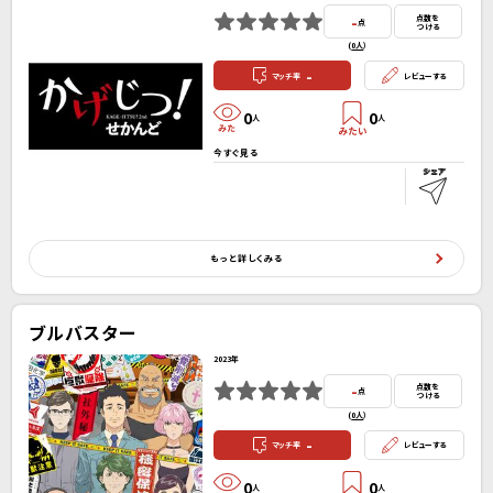
-
点数を
点
つける
(
0人
）
-
マッチ率
レビューする
0
0
人
人
今すぐ見る
もっと詳しくみる
ブルバスター
2023年
-
点数を
点
つける
(
0人
）
-
マッチ率
レビューする
0
0
人
人