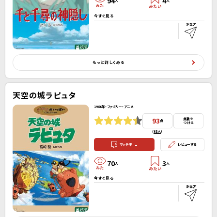
94
4
人
人
今すぐ見る
もっと詳しくみる
天空の城ラピュタ
1986年・ファミリー・アニメ
93
点数を
点
つける
(
63人
）
-
マッチ率
レビューする
70
3
人
人
今すぐ見る