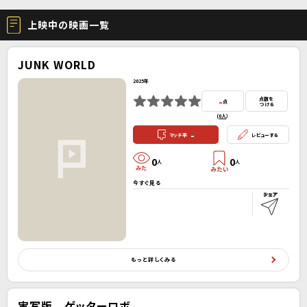
上映中の映画一覧
JUNK WORLD
2025年
-
点数を
点
つける
(
0人
）
-
マッチ率
レビューする
0
0
人
人
今すぐ見る
もっと詳しくみる
実写版 ゲッターロボ