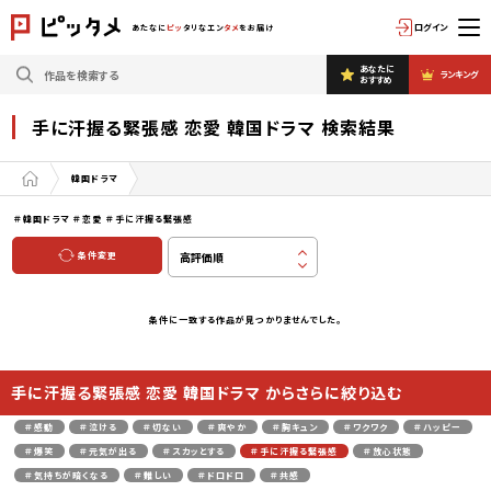
ログイン
あたなに
ピッ
タリなエン
タメ
をお届け
あなたに
ランキング
おすすめ
手に汗握る緊張感 恋愛 韓国ドラマ 検索結果
韓国ドラマ
＃韓国ドラマ
＃恋愛
＃手に汗握る緊張感
条件変更
条件に一致する作品が見つかりませんでした。
手に汗握る緊張感 恋愛 韓国ドラマ からさらに絞り込む
＃感動
＃泣ける
＃切ない
＃爽やか
＃胸キュン
＃ワクワク
＃ハッピー
＃爆笑
＃元気が出る
＃スカッとする
＃手に汗握る緊張感
＃放心状態
＃気持ちが暗くなる
＃難しい
＃ドロドロ
＃共感