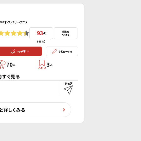
986年・ファミリー・アニメ
93
点数を
点
つける
(
63人
）
-
マッチ率
レビューする
70
3
人
人
今すぐ見る
と詳しくみる