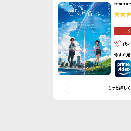
2016年・恋愛・
76
人
今すぐ見
もっと詳し