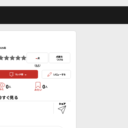
025年
-
点数を
点
つける
(
0人
）
-
マッチ率
レビューする
0
0
人
人
今すぐ見る