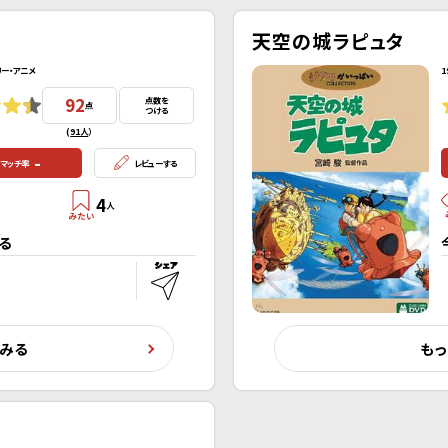
天空の城ラピュタ
リー・アニメ
1
92
点数を
点
つける
(
91人
）
-
マッチ率
レビューする
4
人
る
くみる
もっ