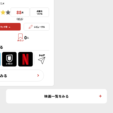
アニメ
88
点数を
点
つける
(
67人
）
-
マッチ率
レビューする
0
人
る
くみる
映画一覧をみる