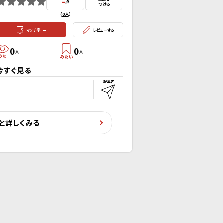
-
点
つける
(
0人
）
-
マッチ率
レビューする
0
0
人
人
今すぐ見る
と詳しくみる