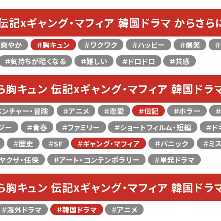
 伝記xギャング・マフィア 韓国ドラマ からさら
＃爽やか
＃胸キュン
＃ワクワク
＃ハッピー
＃爆笑
＃気持ちが暗くなる
＃難しい
＃ドロドロ
＃共感
ら胸キュン 伝記xギャング・マフィア 韓国ドラ
ベンチャー・冒険
＃アニメ
＃恋愛
＃伝記
＃ホラー
ジー
＃青春
＃ファミリー
＃ショートフィルム・短編
＃ド
＃歴史
＃SF
＃ギャング・マフィア
＃パニック
＃ミ
ヤクザ・任侠
＃アート・コンテンポラリー
＃単発ドラマ
ら胸キュン 伝記xギャング・マフィア 韓国ドラ
＃海外ドラマ
＃韓国ドラマ
＃アニメ