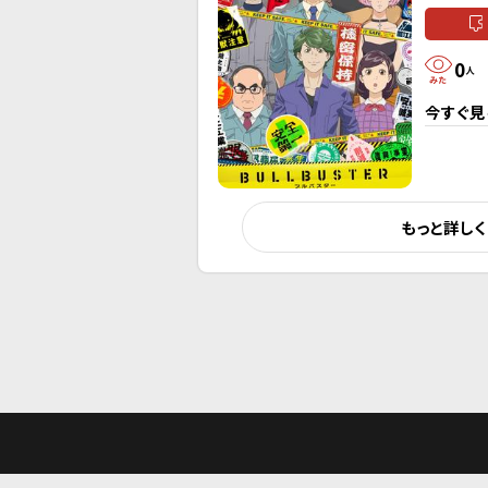
0
人
今すぐ見
もっと詳し