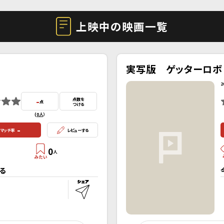
上映中の映画一覧
実写版 ゲッターロボ
2
-
点数を
点
つける
(
0人
）
-
マッチ率
レビューする
0
人
る