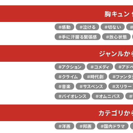
胸キュン
＃感動
＃泣ける
＃切ない
＃手に汗握る緊張感
＃放心状態
ジャンルか
＃アクション
＃コメディ
＃アド
＃クライム
＃時代劇
＃ファンタ
＃音楽
＃サスペンス
＃スリラー
＃バイオレンス
＃オムニバス
＃
カテゴリか
＃洋画
＃邦画
＃国内ドラマ