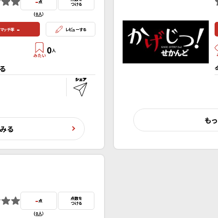
-
点
つける
(
0人
）
-
マッチ率
レビューする
0
人
る
もっ
くみる
-
点数を
点
つける
(
0人
）