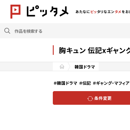
あたなに
ピッ
タリなエン
タメ
をお
胸キュン 伝記xギャン
韓国ドラマ
＃韓国ドラマ
＃伝記
＃ギャング・マフィア
条件変更