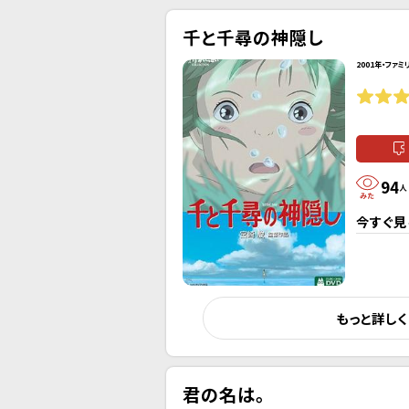
千と千尋の神隠し
2001年・ファミ
94
人
今すぐ見
もっと詳し
君の名は。