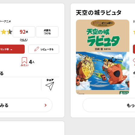
天空の城ラピュタ
リー・アニメ
1
92
点数を
点
つける
(
91人
）
-
マッチ率
レビューする
4
人
る
くみる
もっ