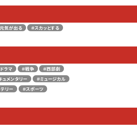
＃元気が出る
＃スカッとする
＃ドラマ
＃戦争
＃西部劇
キュメンタリー
＃ミュージカル
ステリー
＃スポーツ