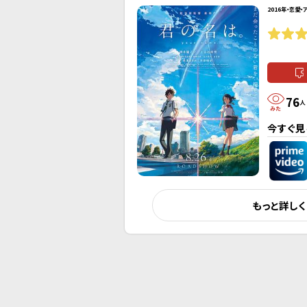
2016年・恋愛・
76
人
今すぐ見
もっと詳し