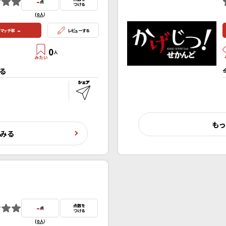
-
点
つける
(
0人
）
-
マッチ率
レビューする
0
人
る
もっ
くみる
-
点数を
点
つける
(
0人
）