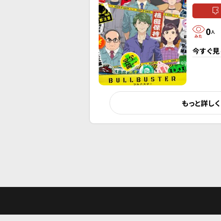
0
人
今すぐ見
もっと詳し