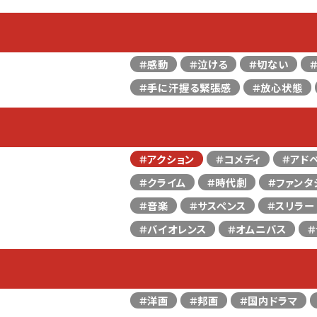
＃感動
＃泣ける
＃切ない
＃手に汗握る緊張感
＃放心状態
＃アクション
＃コメディ
＃アド
＃クライム
＃時代劇
＃ファンタ
＃音楽
＃サスペンス
＃スリラー
＃バイオレンス
＃オムニバス
＃
＃洋画
＃邦画
＃国内ドラマ