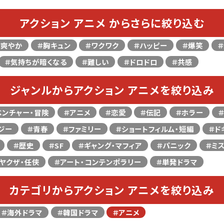
アクション アニメ からさらに絞り込む
＃爽やか
＃胸キュン
＃ワクワク
＃ハッピー
＃爆笑
＃気持ちが暗くなる
＃難しい
＃ドロドロ
＃共感
ジャンルからアクション アニメを絞り込み
ベンチャー・冒険
＃アニメ
＃恋愛
＃伝記
＃ホラー
ジー
＃青春
＃ファミリー
＃ショートフィルム・短編
＃ド
＃歴史
＃SF
＃ギャング・マフィア
＃パニック
＃ミ
ヤクザ・任侠
＃アート・コンテンポラリー
＃単発ドラマ
カテゴリからアクション アニメを絞り込み
＃海外ドラマ
＃韓国ドラマ
＃アニメ