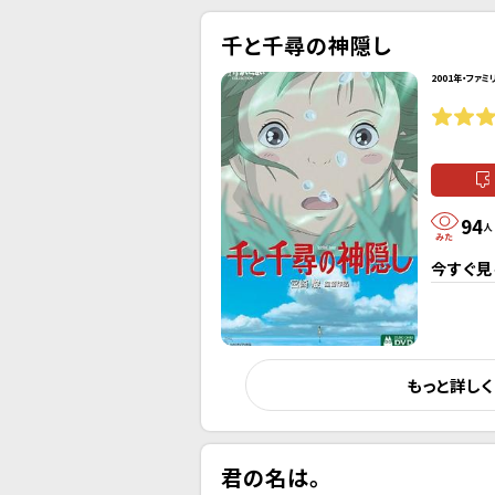
千と千尋の神隠し
2001年・ファミ
94
人
今すぐ見
もっと詳し
君の名は。