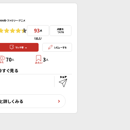
986年・ファミリー・アニメ
93
点数を
点
つける
(
63人
）
-
マッチ率
レビューする
70
3
人
人
今すぐ見る
と詳しくみる