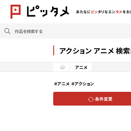
あたなに
ピッ
タリなエン
タメ
をお
アクション アニメ 検
アニメ
＃アニメ
＃アクション
条件変更