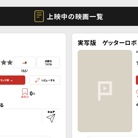
上映中の映画一覧
実写版 ゲッターロボ
2
-
点数を
点
つける
(
0人
）
-
マッチ率
レビューする
0
人
る