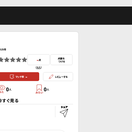
025年
-
点数を
点
つける
(
0人
）
-
マッチ率
レビューする
0
0
人
人
今すぐ見る