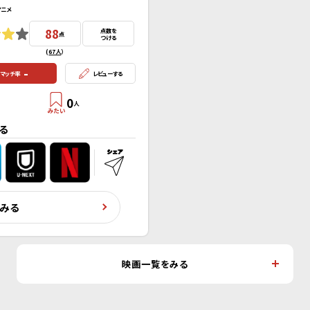
アニメ
88
点数を
点
つける
(
67人
）
-
マッチ率
レビューする
0
人
る
くみる
映画一覧をみる