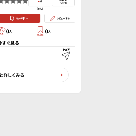
-
点
つける
(
0人
）
-
マッチ率
レビューする
0
0
人
人
今すぐ見る
と詳しくみる