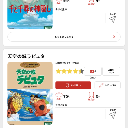
94
4
人
人
今すぐ見る
もっと詳しくみる
天空の城ラピュタ
1986年・ファミリー・アニメ
93
点数を
点
つける
(
63人
）
-
マッチ率
レビューする
70
3
人
人
今すぐ見る