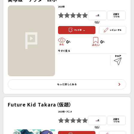
2025年
-
点数を
点
つける
(
0人
）
-
マッチ率
レビューする
0
0
人
人
今すぐ見る
もっと詳しくみる
Future Kid Takara（仮題）
2025年・アニメ
-
点数を
点
つける
(
0人
）