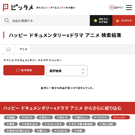
ログイン
あたなに
ピッ
タリなエン
タメ
をお届け
あなたに
ランキング
おすすめ
ハッピー ドキュメンタリーxドラマ アニメ 検索結果
アニメ
＃アニメ
＃ドキュメンタリー
＃ドラマ
＃ハッピー
条件変更
条件に一致する作品が見つかりませんでした。
ハッピー ドキュメンタリーxドラマ アニメ からさらに絞り込む
＃感動
＃泣ける
＃切ない
＃爽やか
＃胸キュン
＃ワクワク
＃ハッピー
＃爆笑
＃元気が出る
＃スカッとする
＃手に汗握る緊張感
＃放心状態
＃気持ちが暗くなる
＃難しい
＃ドロドロ
＃共感