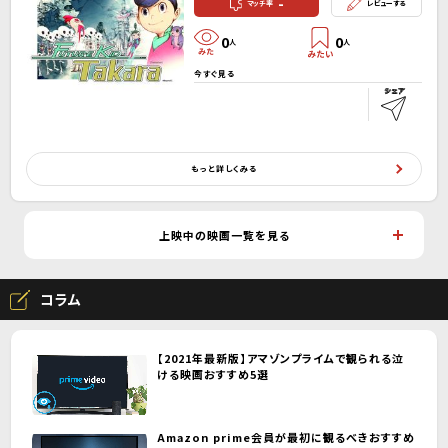
-
マッチ率
レビューする
0
0
人
人
今すぐ見る
もっと詳しくみる
上映中の映画一覧を見る
コラム
【2021年最新版】アマゾンプライムで観られる泣
ける映画おすすめ5選
Amazon prime会員が最初に観るべきおすすめ