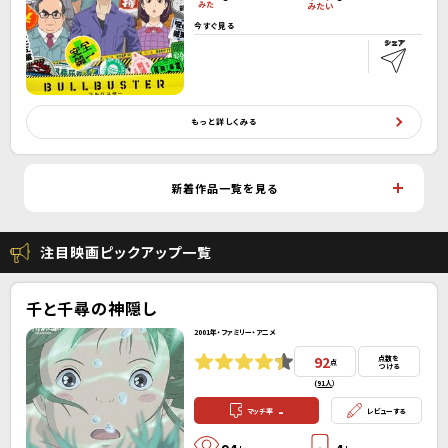
今すぐ見る
もっと詳しくみる
新着作品一覧を見る
注目映画ピックアップ一覧
千と千尋の神隠し
2001年・ファミリー・アニメ
92
点数を
点
つける
(
91人
）
-
マッチ率
レビューする