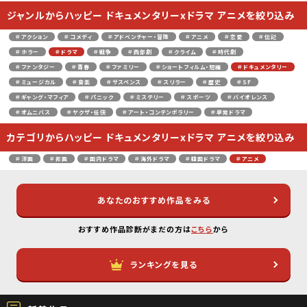
ジャンルからハッピー ドキュメンタリーxドラマ アニメを絞り込み
＃アクション
＃コメディ
＃アドベンチャー・冒険
＃アニメ
＃恋愛
＃伝記
＃ホラー
＃ドラマ
＃戦争
＃西部劇
＃クライム
＃時代劇
＃ファンタジー
＃青春
＃ファミリー
＃ショートフィルム・短編
＃ドキュメンタリー
＃ミュージカル
＃音楽
＃サスペンス
＃スリラー
＃歴史
＃SF
＃ギャング・マフィア
＃パニック
＃ミステリー
＃スポーツ
＃バイオレンス
＃オムニバス
＃ヤクザ・任侠
＃アート・コンテンポラリー
＃単発ドラマ
カテゴリからハッピー ドキュメンタリーxドラマ アニメを絞り込み
＃洋画
＃邦画
＃国内ドラマ
＃海外ドラマ
＃韓国ドラマ
＃アニメ
あなたのおすすめ作品をみる
おすすめ作品診断がまだの方は
こちら
から
ランキングを見る