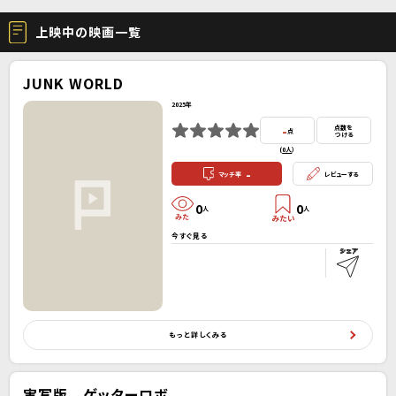
上映中の映画一覧
JUNK WORLD
2025年
-
点数を
点
つける
(
0人
）
-
マッチ率
レビューする
0
0
人
人
今すぐ見る
もっと詳しくみる
実写版 ゲッターロボ