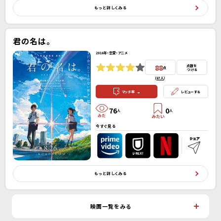
もっと詳しくみる
君の名は。
2016年・恋愛・アニメ
88
点数を
点
つける
(
67人
）
-
マッチ率
レビューする
76
0
人
人
今すぐ見る
もっと詳しくみる
映画一覧をみる