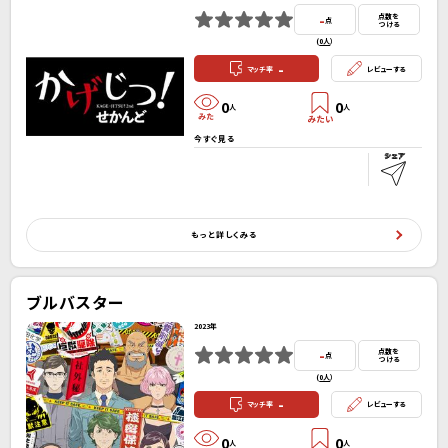
-
点数を
点
つける
(
0人
）
-
マッチ率
レビューする
0
0
人
人
今すぐ見る
もっと詳しくみる
ブルバスター
2023年
-
点数を
点
つける
(
0人
）
-
マッチ率
レビューする
0
0
人
人