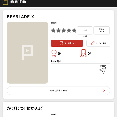
新着作品
BEYBLADE X
2023年
-
点数を
点
つける
(
0人
）
-
マッチ率
レビューする
0
0
人
人
今すぐ見る
もっと詳しくみる
かげじつ！せかんど
2023年