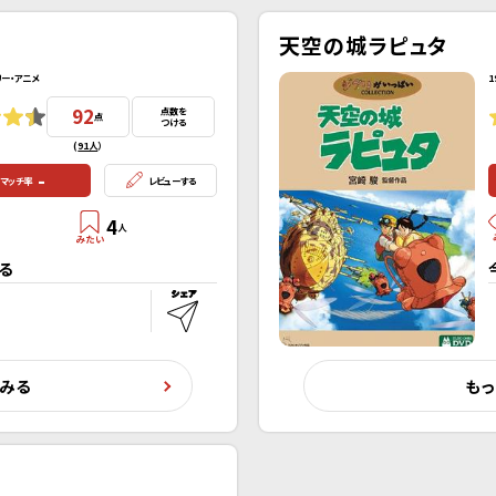
天空の城ラピュタ
リー・アニメ
1
92
点数を
点
つける
(
91人
）
-
マッチ率
レビューする
4
人
る
くみる
もっ