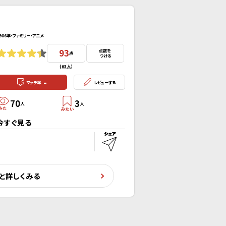
986年・ファミリー・アニメ
93
点数を
点
つける
(
63人
）
-
マッチ率
レビューする
70
3
人
人
今すぐ見る
と詳しくみる