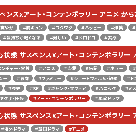
ペンスxアート・コンテンポラリー アニメ か
＃爽やか
＃胸キュン
＃ワクワク
＃ハッピー
＃爆笑
＃気持ちが暗くなる
＃難しい
＃ドロドロ
＃共感
心状態 サスペンスxアート・コンテンポラリー 
ベンチャー・冒険
＃アニメ
＃恋愛
＃伝記
＃ホラー
ジー
＃青春
＃ファミリー
＃ショートフィルム・短編
＃ド
＃歴史
＃SF
＃ギャング・マフィア
＃パニック
＃ミ
ヤクザ・任侠
＃アート・コンテンポラリー
＃単発ドラマ
心状態 サスペンスxアート・コンテンポラリー 
＃海外ドラマ
＃韓国ドラマ
＃アニメ