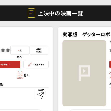
上映中の映画一覧
実写版 ゲッターロボ
2
-
点数を
点
つける
(
0人
）
-
マッチ率
レビューする
0
人
る