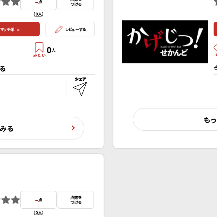
-
点
つける
(
0人
）
-
マッチ率
レビューする
0
人
る
もっ
くみる
-
点数を
点
つける
(
0人
）