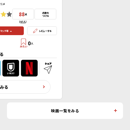
アニメ
88
点数を
点
つける
(
67人
）
-
マッチ率
レビューする
0
人
る
くみる
映画一覧をみる