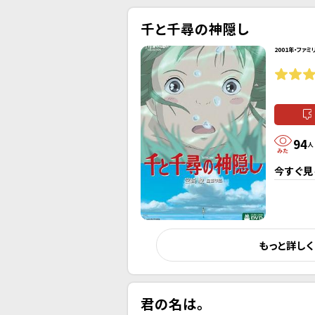
千と千尋の神隠し
2001年・ファミ
94
人
今すぐ見
もっと詳し
君の名は。