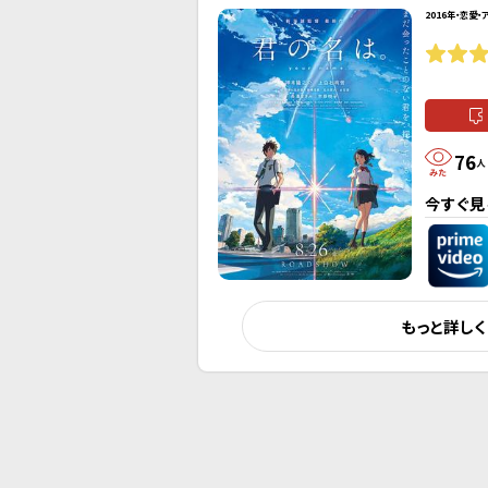
2016年・恋愛・
76
人
今すぐ見
もっと詳し