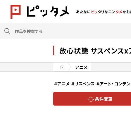
あたなに
ピッ
タリなエン
タメ
をお
放心状態 サスペンスx
アニメ
＃アニメ
＃サスペンス
＃アート・コンテ
条件変更