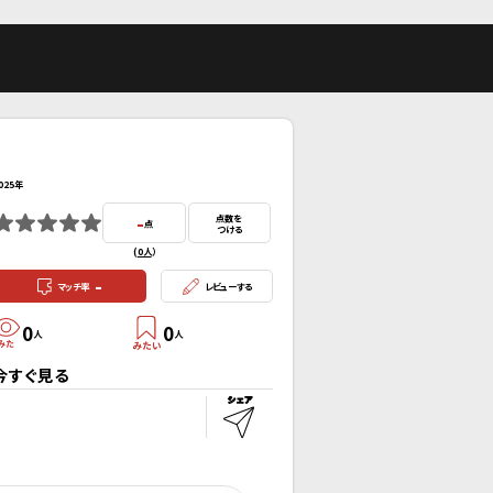
025年
-
点数を
点
つける
(
0人
）
-
マッチ率
レビューする
0
0
人
人
今すぐ見る