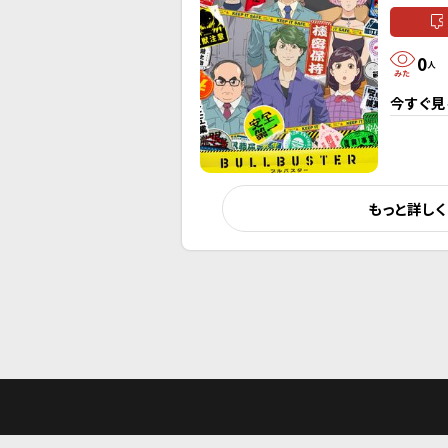
0
人
今すぐ見
もっと詳し