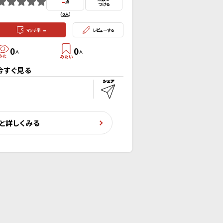
-
点
つける
(
0人
）
-
マッチ率
レビューする
0
0
人
人
今すぐ見る
と詳しくみる