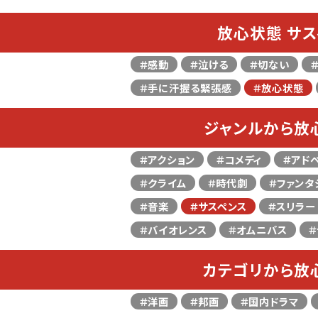
放心状態 サス
＃感動
＃泣ける
＃切ない
＃手に汗握る緊張感
＃放心状態
ジャンルから放
＃アクション
＃コメディ
＃アド
＃クライム
＃時代劇
＃ファンタ
＃音楽
＃サスペンス
＃スリラー
＃バイオレンス
＃オムニバス
＃
カテゴリから放
＃洋画
＃邦画
＃国内ドラマ