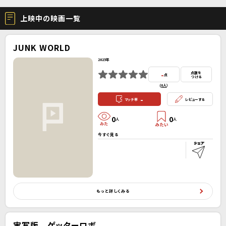
上映中の映画一覧
JUNK WORLD
2025年
-
点数を
点
つける
(
0人
）
-
マッチ率
レビューする
0
0
人
人
今すぐ見る
もっと詳しくみる
実写版 ゲッターロボ