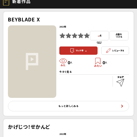
新着作品
BEYBLADE X
2023年
-
点数を
点
つける
(
0人
）
-
マッチ率
レビューする
0
0
人
人
今すぐ見る
もっと詳しくみる
かげじつ！せかんど
2023年