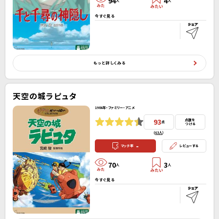
94
4
人
人
今すぐ見る
もっと詳しくみる
天空の城ラピュタ
1986年・ファミリー・アニメ
93
点数を
点
つける
(
63人
）
-
マッチ率
レビューする
70
3
人
人
今すぐ見る