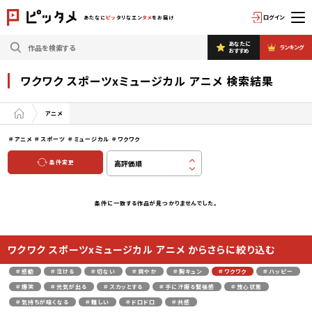
ログイン
あたなに
ピッ
タリなエン
タメ
をお届け
あなたに
ランキング
おすすめ
ワクワク スポーツxミュージカル アニメ 検索結果
アニメ
＃アニメ
＃スポーツ
＃ミュージカル
＃ワクワク
条件変更
条件に一致する作品が見つかりませんでした。
ワクワク スポーツxミュージカル アニメ からさらに絞り込む
＃感動
＃泣ける
＃切ない
＃爽やか
＃胸キュン
＃ワクワク
＃ハッピー
＃爆笑
＃元気が出る
＃スカッとする
＃手に汗握る緊張感
＃放心状態
＃気持ちが暗くなる
＃難しい
＃ドロドロ
＃共感