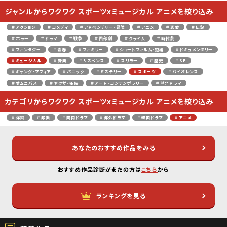
ジャンルからワクワク スポーツxミュージカル アニメを絞り込み
＃アクション
＃コメディ
＃アドベンチャー・冒険
＃アニメ
＃恋愛
＃伝記
＃ホラー
＃ドラマ
＃戦争
＃西部劇
＃クライム
＃時代劇
＃ファンタジー
＃青春
＃ファミリー
＃ショートフィルム・短編
＃ドキュメンタリー
＃ミュージカル
＃音楽
＃サスペンス
＃スリラー
＃歴史
＃SF
＃ギャング・マフィア
＃パニック
＃ミステリー
＃スポーツ
＃バイオレンス
＃オムニバス
＃ヤクザ・任侠
＃アート・コンテンポラリー
＃単発ドラマ
カテゴリからワクワク スポーツxミュージカル アニメを絞り込み
＃洋画
＃邦画
＃国内ドラマ
＃海外ドラマ
＃韓国ドラマ
＃アニメ
あなたのおすすめ作品をみる
おすすめ作品診断がまだの方は
こちら
から
ランキングを見る