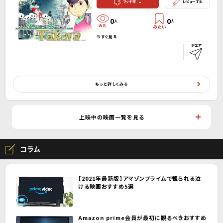
-
マッチ率
レビューする
0
0
人
人
今すぐ見る
もっと詳しくみる
上映中の映画一覧を見る
コラム
【2021年最新版】アマゾンプライムで観られる泣
ける映画おすすめ5選
Amazon prime会員が最初に観るべきおすすめ