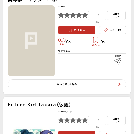
2025年
-
点数を
点
つける
(
0人
）
-
マッチ率
レビューする
0
0
人
人
今すぐ見る
もっと詳しくみる
Future Kid Takara（仮題）
2025年・アニメ
-
点数を
点
つける
(
0人
）