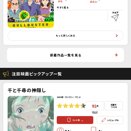
今すぐ見る
もっと詳しくみる
新着作品一覧を見る
注目映画ピックアップ一覧
千と千尋の神隠し
2001年・ファミリー・アニメ
92
点数を
点
つける
(
91人
）
-
マッチ率
レビューする