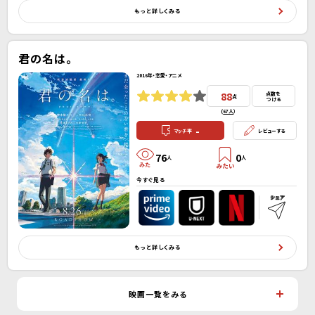
もっと詳しくみる
君の名は。
2016年・恋愛・アニメ
88
点数を
点
つける
(
67人
）
-
マッチ率
レビューする
76
0
人
人
今すぐ見る
もっと詳しくみる
映画一覧をみる