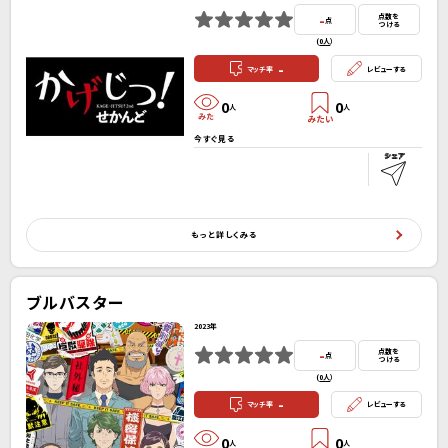
-
点数を
点
つける
(
0人
）
-
マッチ率
レビューする
0
0
人
人
今すぐ見る
もっと詳しくみる
ブルバスター
2023年
-
点数を
点
つける
(
0人
）
-
マッチ率
レビューする
0
0
人
人