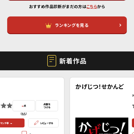
おすすめ作品診断がまだの方は
こちら
から
ランキングを見る
新着作品
かげじつ！せかんど
2
-
点数を
点
つける
(
0人
）
-
マッチ率
レビューする