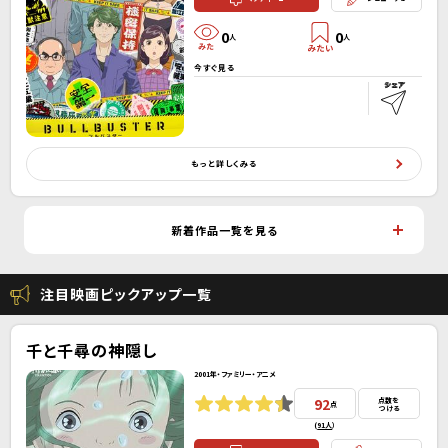
0
0
人
人
今すぐ見る
もっと詳しくみる
新着作品一覧を見る
注目映画ピックアップ一覧
千と千尋の神隠し
2001年・ファミリー・アニメ
92
点数を
点
つける
(
91人
）