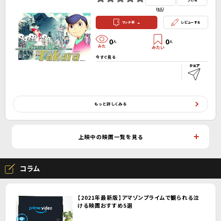
つける
(
0人
）
-
マッチ率
レビューする
0
0
人
人
今すぐ見る
もっと詳しくみる
上映中の映画一覧を見る
コラム
【2021年最新版】アマゾンプライムで観られる泣
ける映画おすすめ5選