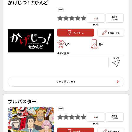
かげじつ！せかんど
2023年
-
点数を
点
つける
(
0人
）
-
マッチ率
レビューする
0
0
人
人
今すぐ見る
もっと詳しくみる
ブルバスター
2023年
-
点数を
点
つける
(
0人
）
-
マッチ率
レビューする