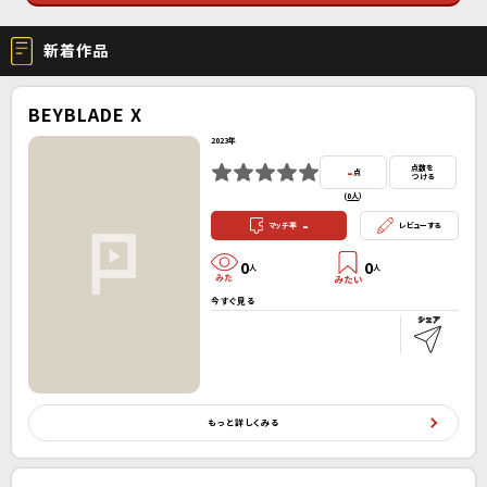
新着作品
BEYBLADE X
2023年
-
点数を
点
つける
(
0人
）
-
マッチ率
レビューする
0
0
人
人
今すぐ見る
もっと詳しくみる