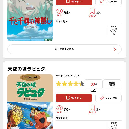
-
マッチ率
レビューする
94
4
人
人
今すぐ見る
もっと詳しくみる
天空の城ラピュタ
1986年・ファミリー・アニメ
93
点数を
点
つける
(
63人
）
-
マッチ率
レビューする
70
3
人
人
今すぐ見る