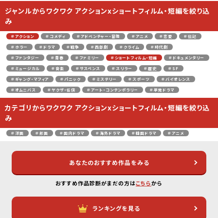
ジャンルからワクワク アクションxショートフィルム・短編を絞り込
み
＃アクション
＃コメディ
＃アドベンチャー・冒険
＃アニメ
＃恋愛
＃伝記
＃ホラー
＃ドラマ
＃戦争
＃西部劇
＃クライム
＃時代劇
＃ファンタジー
＃青春
＃ファミリー
＃ショートフィルム・短編
＃ドキュメンタリー
＃ミュージカル
＃音楽
＃サスペンス
＃スリラー
＃歴史
＃SF
＃ギャング・マフィア
＃パニック
＃ミステリー
＃スポーツ
＃バイオレンス
＃オムニバス
＃ヤクザ・任侠
＃アート・コンテンポラリー
＃単発ドラマ
カテゴリからワクワク アクションxショートフィルム・短編を絞り込
み
＃洋画
＃邦画
＃国内ドラマ
＃海外ドラマ
＃韓国ドラマ
＃アニメ
あなたのおすすめ作品をみる
おすすめ作品診断がまだの方は
こちら
から
ランキングを見る