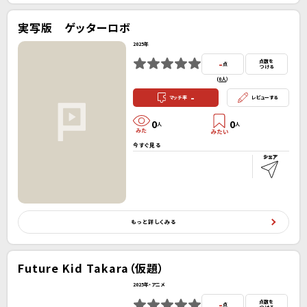
実写版 ゲッターロボ
2025年
-
点数を
点
つける
(
0人
）
-
マッチ率
レビューする
0
0
人
人
今すぐ見る
もっと詳しくみる
Future Kid Takara（仮題）
2025年・アニメ
-
点数を
点