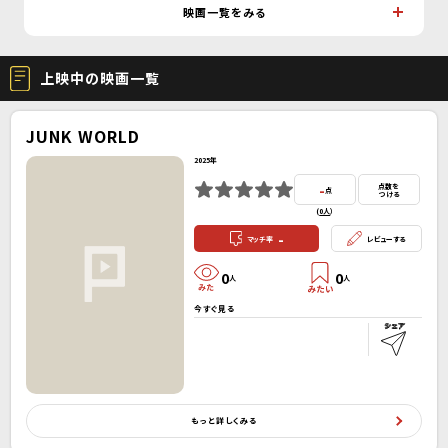
映画一覧をみる
上映中の映画一覧
JUNK WORLD
2025年
-
点数を
点
つける
(
0人
）
-
マッチ率
レビューする
0
0
人
人
今すぐ見る
もっと詳しくみる