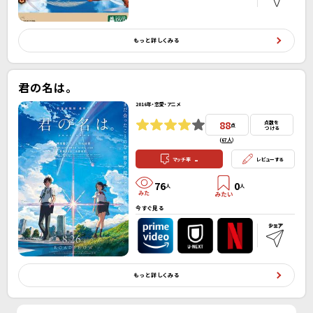
もっと詳しくみる
君の名は。
2016年・恋愛・アニメ
88
点数を
点
つける
(
67人
）
-
マッチ率
レビューする
76
0
人
人
今すぐ見る
もっと詳しくみる