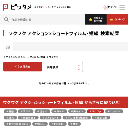
ログイン
あたなに
ピッ
タリなエン
タメ
をお届け
あなたに
ランキング
おすすめ
ワクワク アクションxショートフィルム・短編 検索結果
＃アクション
＃ショートフィルム・短編
＃ワクワク
条件変更
条件に一致する作品が見つかりませんでした。
ワクワク アクションxショートフィルム・短編 からさらに絞り込む
＃感動
＃泣ける
＃切ない
＃爽やか
＃胸キュン
＃ワクワク
＃ハッピー
＃爆笑
＃元気が出る
＃スカッとする
＃手に汗握る緊張感
＃放心状態
＃気持ちが暗くなる
＃難しい
＃ドロドロ
＃共感