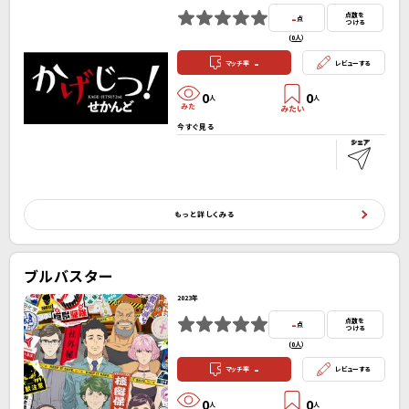
-
点数を
点
つける
(
0人
）
-
マッチ率
レビューする
0
0
人
人
今すぐ見る
もっと詳しくみる
ブルバスター
2023年
-
点数を
点
つける
(
0人
）
-
マッチ率
レビューする
0
0
人
人