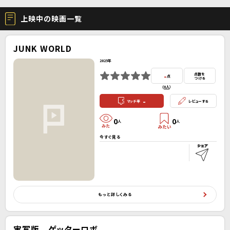
上映中の映画一覧
JUNK WORLD
2025年
-
点数を
点
つける
(
0人
）
-
マッチ率
レビューする
0
0
人
人
今すぐ見る
もっと詳しくみる
実写版 ゲッターロボ