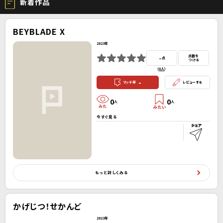
新着作品
BEYBLADE X
2023年
-
点数を
点
つける
(
0人
）
-
マッチ率
レビューする
0
0
人
人
今すぐ見る
もっと詳しくみる
かげじつ！せかんど
2023年