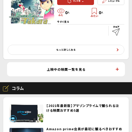
-
マッチ率
レビューする
0
0
人
人
今すぐ見る
もっと詳しくみる
上映中の映画一覧を見る
コラム
【2021年最新版】アマゾンプライムで観られる泣
ける映画おすすめ5選
Amazon prime会員が最初に観るべきおすすめ