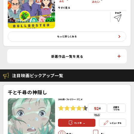
今すぐ見る
もっと詳しくみる
新着作品一覧を見る
注目映画ピックアップ一覧
千と千尋の神隠し
2001年・ファミリー・アニメ
92
点数を
点
つける
(
91人
）
-
マッチ率
レビューする