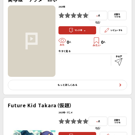
2025年
-
点数を
点
つける
(
0人
）
-
マッチ率
レビューする
0
0
人
人
今すぐ見る
もっと詳しくみる
Future Kid Takara（仮題）
2025年・アニメ
-
点数を
点
つける
(
0人
）