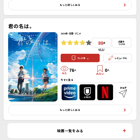
もっと詳しくみる
君の名は。
2016年・恋愛・アニメ
88
点数を
点
つける
(
67人
）
-
マッチ率
レビューする
76
0
人
人
今すぐ見る
もっと詳しくみる
映画一覧をみる