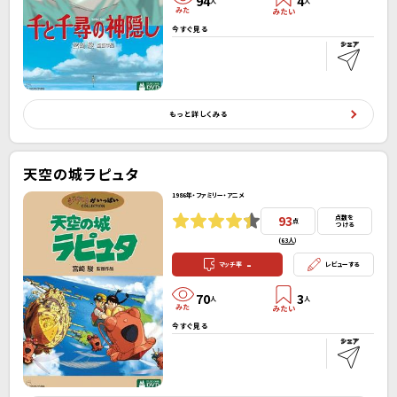
94
4
人
人
今すぐ見る
もっと詳しくみる
天空の城ラピュタ
1986年・ファミリー・アニメ
93
点数を
点
つける
(
63人
）
-
マッチ率
レビューする
70
3
人
人
今すぐ見る