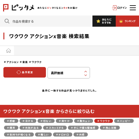
ログイン
あたなに
ピッ
タリなエン
タメ
をお届け
あなたに
ランキング
おすすめ
ワクワク アクションx音楽 検索結果
＃アクション
＃音楽
＃ワクワク
条件変更
条件に一致する作品が見つかりませんでした。
ワクワク アクションx音楽 からさらに絞り込む
＃感動
＃泣ける
＃切ない
＃爽やか
＃胸キュン
＃ワクワク
＃ハッピー
＃爆笑
＃元気が出る
＃スカッとする
＃手に汗握る緊張感
＃放心状態
＃気持ちが暗くなる
＃難しい
＃ドロドロ
＃共感