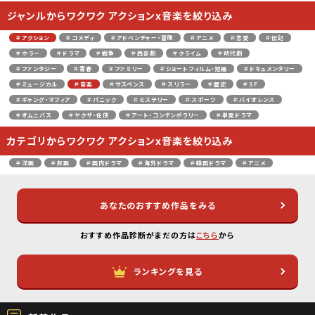
ジャンルからワクワク アクションx音楽を絞り込み
＃アクション
＃コメディ
＃アドベンチャー・冒険
＃アニメ
＃恋愛
＃伝記
＃ホラー
＃ドラマ
＃戦争
＃西部劇
＃クライム
＃時代劇
＃ファンタジー
＃青春
＃ファミリー
＃ショートフィルム・短編
＃ドキュメンタリー
＃ミュージカル
＃音楽
＃サスペンス
＃スリラー
＃歴史
＃SF
＃ギャング・マフィア
＃パニック
＃ミステリー
＃スポーツ
＃バイオレンス
＃オムニバス
＃ヤクザ・任侠
＃アート・コンテンポラリー
＃単発ドラマ
カテゴリからワクワク アクションx音楽を絞り込み
＃洋画
＃邦画
＃国内ドラマ
＃海外ドラマ
＃韓国ドラマ
＃アニメ
あなたのおすすめ作品をみる
おすすめ作品診断がまだの方は
こちら
から
ランキングを見る