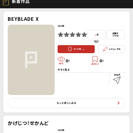
新着作品
BEYBLADE X
2023年
-
点数を
点
つける
(
0人
）
-
マッチ率
レビューする
0
0
人
人
今すぐ見る
もっと詳しくみる
かげじつ！せかんど
2023年