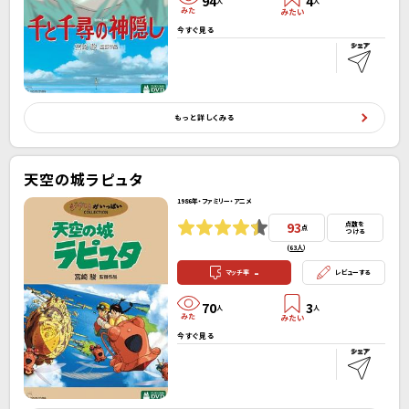
94
4
人
人
今すぐ見る
もっと詳しくみる
天空の城ラピュタ
1986年・ファミリー・アニメ
93
点数を
点
つける
(
63人
）
-
マッチ率
レビューする
70
3
人
人
今すぐ見る