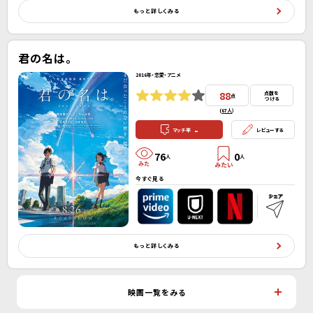
もっと詳しくみる
君の名は。
2016年・恋愛・アニメ
88
点数を
点
つける
(
67人
）
-
マッチ率
レビューする
76
0
人
人
今すぐ見る
もっと詳しくみる
映画一覧をみる