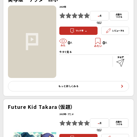
2025年
-
点数を
点
つける
(
0人
）
-
マッチ率
レビューする
0
0
人
人
今すぐ見る
もっと詳しくみる
Future Kid Takara（仮題）
2025年・アニメ
-
点数を
点
つける
(
0人
）