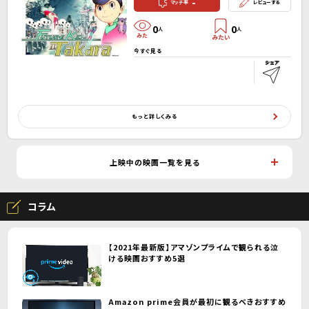
-
マッチ率
レビューする
0
0
人
人
今すぐ見る
もっと詳しくみる
上映中の映画一覧を見る
コラム
【2021年最新版】アマゾンプライムで観られる泣
ける映画おすすめ5選
Amazon prime会員が最初に観るべきおすすめ