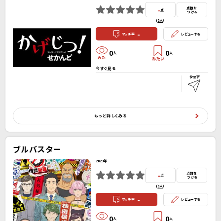
-
点数を
点
つける
(
0人
）
-
マッチ率
レビューする
0
0
人
人
今すぐ見る
もっと詳しくみる
ブルバスター
2023年
-
点数を
点
つける
(
0人
）
-
マッチ率
レビューする
0
0
人
人