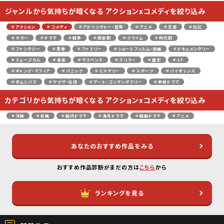
ジャンルから気持ちが暗くなる アクションxコメディを絞り込み
＃アクション
＃コメディ
＃アドベンチャー・冒険
＃アニメ
＃恋愛
＃伝記
＃ホラー
＃ドラマ
＃戦争
＃西部劇
＃クライム
＃時代劇
＃ファンタジー
＃青春
＃ファミリー
＃ショートフィルム・短編
＃ドキュメンタリー
＃ミュージカル
＃音楽
＃サスペンス
＃スリラー
＃歴史
＃SF
＃ギャング・マフィア
＃パニック
＃ミステリー
＃スポーツ
＃バイオレンス
＃オムニバス
＃ヤクザ・任侠
＃アート・コンテンポラリー
＃単発ドラマ
カテゴリから気持ちが暗くなる アクションxコメディを絞り込み
＃洋画
＃邦画
＃国内ドラマ
＃海外ドラマ
＃韓国ドラマ
＃アニメ
あなたのおすすめ作品をみる
おすすめ作品診断がまだの方は
こちら
から
ランキングを見る