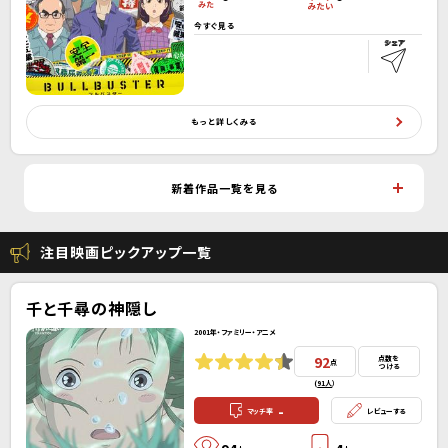
今すぐ見る
もっと詳しくみる
新着作品一覧を見る
注目映画ピックアップ一覧
千と千尋の神隠し
2001年・ファミリー・アニメ
92
点数を
点
つける
(
91人
）
-
マッチ率
レビューする