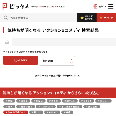
ログイン
あたなに
ピッ
タリなエン
タメ
をお届け
あなたに
ランキング
おすすめ
気持ちが暗くなる アクションxコメディ 検索結果
＃アクション
＃コメディ
＃気持ちが暗くなる
条件変更
条件に一致する作品が見つかりませんでした。
気持ちが暗くなる アクションxコメディ からさらに絞り込む
＃感動
＃泣ける
＃切ない
＃爽やか
＃胸キュン
＃ワクワク
＃ハッピー
＃爆笑
＃元気が出る
＃スカッとする
＃手に汗握る緊張感
＃放心状態
＃気持ちが暗くなる
＃難しい
＃ドロドロ
＃共感