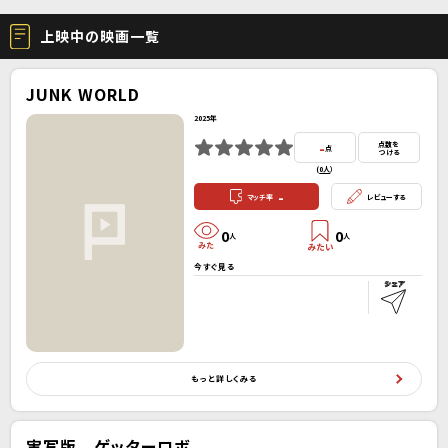
上映中の映画一覧
JUNK WORLD
2025年
-
点数を
点
つける
(
0人
）
-
マッチ率
レビューする
0
0
人
人
今すぐ見る
もっと詳しくみる
実写版 ゲッターロボ