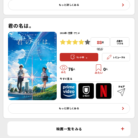
もっと詳しくみる
君の名は。
2016年・恋愛・アニメ
88
点数を
点
つける
(
67人
）
-
マッチ率
レビューする
76
0
人
人
今すぐ見る
もっと詳しくみる
映画一覧をみる