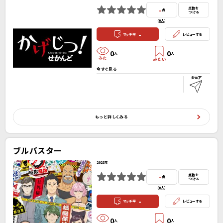
-
点数を
点
つける
(
0人
）
-
マッチ率
レビューする
0
0
人
人
今すぐ見る
もっと詳しくみる
ブルバスター
2023年
-
点数を
点
つける
(
0人
）
-
マッチ率
レビューする
0
0
人
人