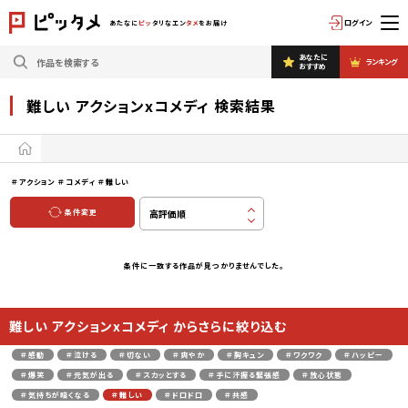
ログイン
あたなに
ピッ
タリなエン
タメ
をお届け
あなたに
ランキング
おすすめ
難しい アクションxコメディ 検索結果
＃アクション
＃コメディ
＃難しい
条件変更
条件に一致する作品が見つかりませんでした。
難しい アクションxコメディ からさらに絞り込む
＃感動
＃泣ける
＃切ない
＃爽やか
＃胸キュン
＃ワクワク
＃ハッピー
＃爆笑
＃元気が出る
＃スカッとする
＃手に汗握る緊張感
＃放心状態
＃気持ちが暗くなる
＃難しい
＃ドロドロ
＃共感