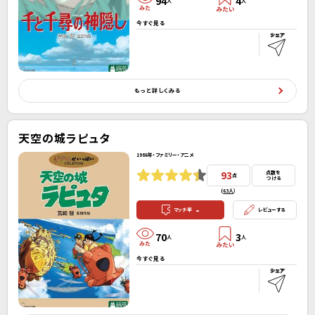
94
4
人
人
今すぐ見る
もっと詳しくみる
天空の城ラピュタ
1986年・ファミリー・アニメ
93
点数を
点
つける
(
63人
）
-
マッチ率
レビューする
70
3
人
人
今すぐ見る