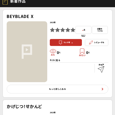
新着作品
BEYBLADE X
2023年
-
点数を
点
つける
(
0人
）
-
マッチ率
レビューする
0
0
人
人
今すぐ見る
もっと詳しくみる
かげじつ！せかんど
2023年