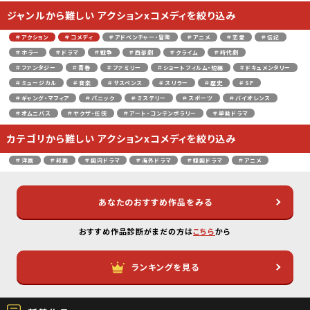
ジャンルから難しい アクションxコメディを絞り込み
＃アクション
＃コメディ
＃アドベンチャー・冒険
＃アニメ
＃恋愛
＃伝記
＃ホラー
＃ドラマ
＃戦争
＃西部劇
＃クライム
＃時代劇
＃ファンタジー
＃青春
＃ファミリー
＃ショートフィルム・短編
＃ドキュメンタリー
＃ミュージカル
＃音楽
＃サスペンス
＃スリラー
＃歴史
＃SF
＃ギャング・マフィア
＃パニック
＃ミステリー
＃スポーツ
＃バイオレンス
＃オムニバス
＃ヤクザ・任侠
＃アート・コンテンポラリー
＃単発ドラマ
カテゴリから難しい アクションxコメディを絞り込み
＃洋画
＃邦画
＃国内ドラマ
＃海外ドラマ
＃韓国ドラマ
＃アニメ
あなたのおすすめ作品をみる
おすすめ作品診断がまだの方は
こちら
から
ランキングを見る