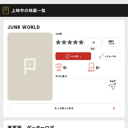
上映中の映画一覧
JUNK WORLD
2025年
-
点数を
点
つける
(
0人
）
-
マッチ率
レビューする
0
0
人
人
今すぐ見る
もっと詳しくみる
実写版 ゲッターロボ