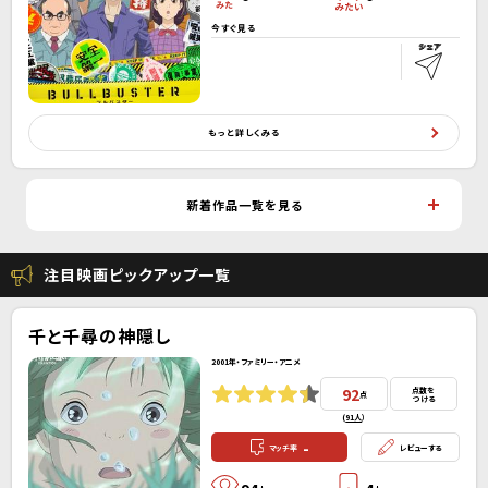
今すぐ見る
もっと詳しくみる
新着作品一覧を見る
注目映画ピックアップ一覧
千と千尋の神隠し
2001年・ファミリー・アニメ
92
点数を
点
つける
(
91人
）
-
マッチ率
レビューする