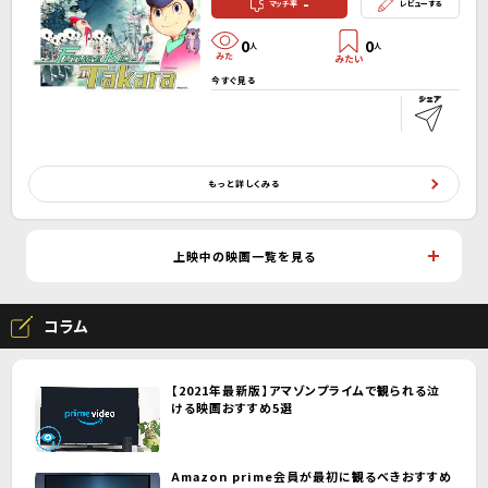
-
マッチ率
レビューする
0
0
人
人
今すぐ見る
もっと詳しくみる
上映中の映画一覧を見る
コラム
【2021年最新版】アマゾンプライムで観られる泣
ける映画おすすめ5選
Amazon prime会員が最初に観るべきおすすめ