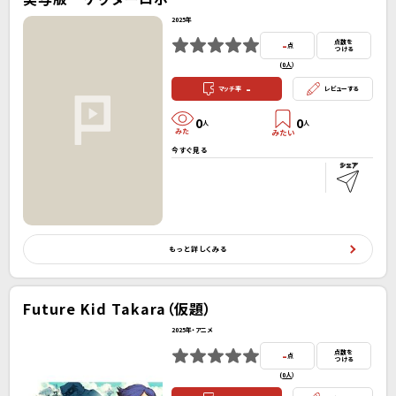
2025年
-
点数を
点
つける
(
0人
）
-
マッチ率
レビューする
0
0
人
人
今すぐ見る
もっと詳しくみる
Future Kid Takara（仮題）
2025年・アニメ
-
点数を
点
つける
(
0人
）