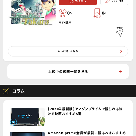
-
マッチ率
レビューする
0
0
人
人
今すぐ見る
もっと詳しくみる
上映中の映画一覧を見る
コラム
【2021年最新版】アマゾンプライムで観られる泣
ける映画おすすめ5選
Amazon prime会員が最初に観るべきおすすめ