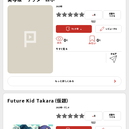
2025年
-
点数を
点
つける
(
0人
）
-
マッチ率
レビューする
0
0
人
人
今すぐ見る
もっと詳しくみる
Future Kid Takara（仮題）
2025年・アニメ
-
点数を
点
つける
(
0人
）