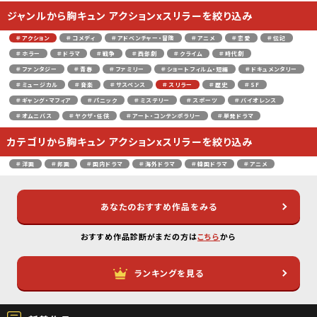
ジャンルから胸キュン アクションxスリラーを絞り込み
＃アクション
＃コメディ
＃アドベンチャー・冒険
＃アニメ
＃恋愛
＃伝記
＃ホラー
＃ドラマ
＃戦争
＃西部劇
＃クライム
＃時代劇
＃ファンタジー
＃青春
＃ファミリー
＃ショートフィルム・短編
＃ドキュメンタリー
＃ミュージカル
＃音楽
＃サスペンス
＃スリラー
＃歴史
＃SF
＃ギャング・マフィア
＃パニック
＃ミステリー
＃スポーツ
＃バイオレンス
＃オムニバス
＃ヤクザ・任侠
＃アート・コンテンポラリー
＃単発ドラマ
カテゴリから胸キュン アクションxスリラーを絞り込み
＃洋画
＃邦画
＃国内ドラマ
＃海外ドラマ
＃韓国ドラマ
＃アニメ
あなたのおすすめ作品をみる
おすすめ作品診断がまだの方は
こちら
から
ランキングを見る