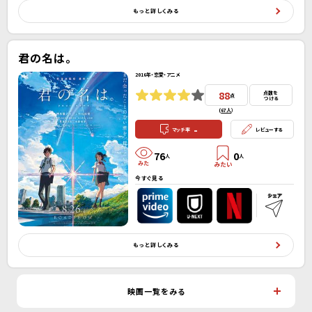
もっと詳しくみる
君の名は。
2016年・恋愛・アニメ
88
点数を
点
つける
(
67人
）
-
マッチ率
レビューする
76
0
人
人
今すぐ見る
もっと詳しくみる
映画一覧をみる