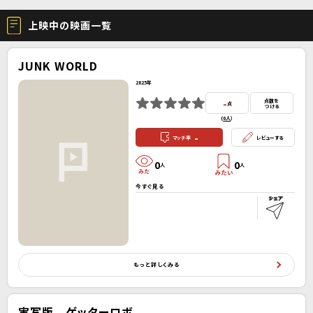
上映中の映画一覧
JUNK WORLD
2025年
-
点数を
点
つける
(
0人
）
-
マッチ率
レビューする
0
0
人
人
今すぐ見る
もっと詳しくみる
実写版 ゲッターロボ