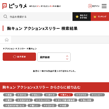
ログイン
あたなに
ピッ
タリなエン
タメ
をお届け
あなたに
ランキング
おすすめ
胸キュン アクションxスリラー 検索結果
＃アクション
＃スリラー
＃胸キュン
条件変更
条件に一致する作品が見つかりませんでした。
胸キュン アクションxスリラー からさらに絞り込む
＃感動
＃泣ける
＃切ない
＃爽やか
＃胸キュン
＃ワクワク
＃ハッピー
＃爆笑
＃元気が出る
＃スカッとする
＃手に汗握る緊張感
＃放心状態
＃気持ちが暗くなる
＃難しい
＃ドロドロ
＃共感