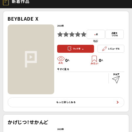
新着作品
BEYBLADE X
2023年
-
点数を
点
つける
(
0人
）
-
マッチ率
レビューする
0
0
人
人
今すぐ見る
もっと詳しくみる
かげじつ！せかんど
2023年