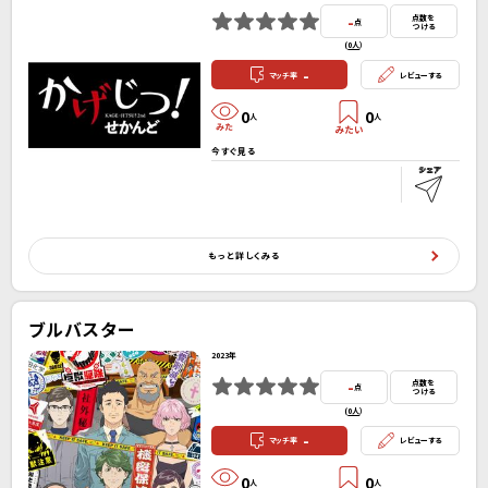
-
点数を
点
つける
(
0人
）
-
マッチ率
レビューする
0
0
人
人
今すぐ見る
もっと詳しくみる
ブルバスター
2023年
-
点数を
点
つける
(
0人
）
-
マッチ率
レビューする
0
0
人
人