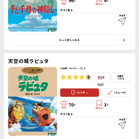
94
4
人
人
今すぐ見る
もっと詳しくみる
天空の城ラピュタ
1986年・ファミリー・アニメ
93
点数を
点
つける
(
63人
）
-
マッチ率
レビューする
70
3
人
人
今すぐ見る