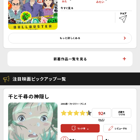
今すぐ見る
もっと詳しくみる
新着作品一覧を見る
注目映画ピックアップ一覧
千と千尋の神隠し
2001年・ファミリー・アニメ
92
点数を
点
つける
(
91人
）
-
マッチ率
レビューする