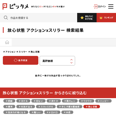
ログイン
あたなに
ピッ
タリなエン
タメ
をお届け
あなたに
ランキング
おすすめ
放心状態 アクションxスリラー 検索結果
＃アクション
＃スリラー
＃放心状態
条件変更
条件に一致する作品が見つかりませんでした。
放心状態 アクションxスリラー からさらに絞り込む
＃感動
＃泣ける
＃切ない
＃爽やか
＃胸キュン
＃ワクワク
＃ハッピー
＃爆笑
＃元気が出る
＃スカッとする
＃手に汗握る緊張感
＃放心状態
＃気持ちが暗くなる
＃難しい
＃ドロドロ
＃共感