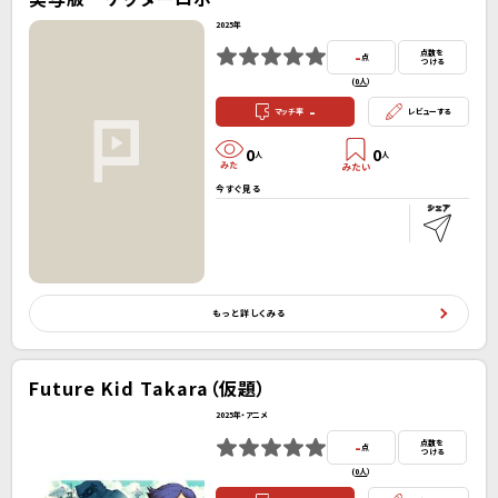
2025年
-
点数を
点
つける
(
0人
）
-
マッチ率
レビューする
0
0
人
人
今すぐ見る
もっと詳しくみる
Future Kid Takara（仮題）
2025年・アニメ
-
点数を
点
つける
(
0人
）