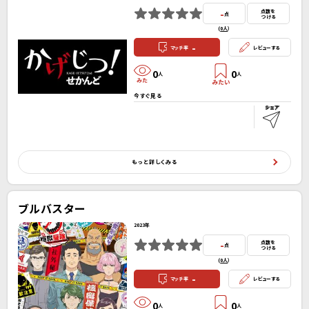
-
点数を
点
つける
(
0人
）
-
マッチ率
レビューする
0
0
人
人
今すぐ見る
もっと詳しくみる
ブルバスター
2023年
-
点数を
点
つける
(
0人
）
-
マッチ率
レビューする
0
0
人
人