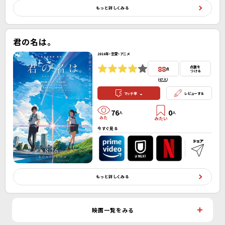
もっと詳しくみる
君の名は。
2016年・恋愛・アニメ
88
点数を
点
つける
(
67人
）
-
マッチ率
レビューする
76
0
人
人
今すぐ見る
もっと詳しくみる
映画一覧をみる