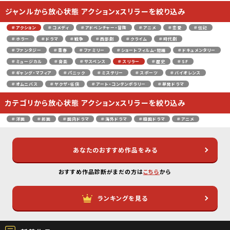
ジャンルから放心状態 アクションxスリラーを絞り込み
＃アクション
＃コメディ
＃アドベンチャー・冒険
＃アニメ
＃恋愛
＃伝記
＃ホラー
＃ドラマ
＃戦争
＃西部劇
＃クライム
＃時代劇
＃ファンタジー
＃青春
＃ファミリー
＃ショートフィルム・短編
＃ドキュメンタリー
＃ミュージカル
＃音楽
＃サスペンス
＃スリラー
＃歴史
＃SF
＃ギャング・マフィア
＃パニック
＃ミステリー
＃スポーツ
＃バイオレンス
＃オムニバス
＃ヤクザ・任侠
＃アート・コンテンポラリー
＃単発ドラマ
カテゴリから放心状態 アクションxスリラーを絞り込み
＃洋画
＃邦画
＃国内ドラマ
＃海外ドラマ
＃韓国ドラマ
＃アニメ
あなたのおすすめ作品をみる
おすすめ作品診断がまだの方は
こちら
から
ランキングを見る