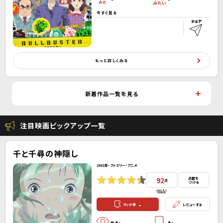
今すぐ見る
もっと詳しくみる
新着作品一覧を見る
注目映画ピックアップ一覧
千と千尋の神隠し
2001年・ファミリー・アニメ
92
点数を
点
つける
(
91人
）
-
マッチ率
レビューする