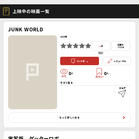
上映中の映画一覧
JUNK WORLD
2025年
-
点数を
点
つける
(
0人
）
-
マッチ率
レビューする
0
0
人
人
今すぐ見る
もっと詳しくみる
実写版 ゲッターロボ