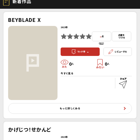
新着作品
BEYBLADE X
2023年
-
点数を
点
つける
(
0人
）
-
マッチ率
レビューする
0
0
人
人
今すぐ見る
もっと詳しくみる
かげじつ！せかんど
2023年