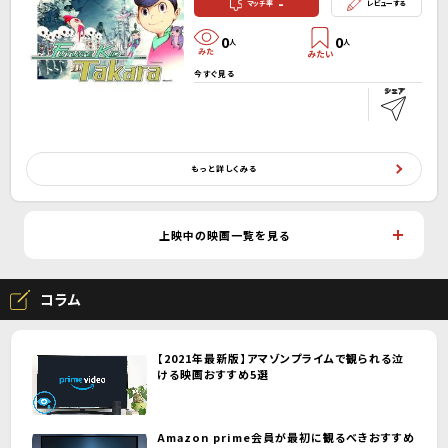
-
マッチ率
レビューする
0
0
人
人
今すぐ見る
もっと詳しくみる
上映中の映画一覧を見る
コラム
【2021年最新版】アマゾンプライムで観られる泣
ける映画おすすめ5選
Amazon prime会員が最初に観るべきおすすめ