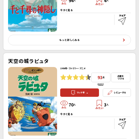
94
4
人
人
今すぐ見る
もっと詳しくみる
天空の城ラピュタ
1986年・ファミリー・アニメ
93
点数を
点
つける
(
63人
）
-
マッチ率
レビューする
70
3
人
人
今すぐ見る