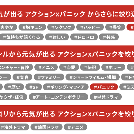
気が出る アクションxパニック からさらに絞り
＃爽やか
＃胸キュン
＃ワクワク
＃ハッピー
＃爆笑
＃気持ちが暗くなる
＃難しい
＃ドロドロ
＃共感
ンルから元気が出る アクションxパニックを絞
ベンチャー・冒険
＃アニメ
＃恋愛
＃伝記
＃ホラー
ジー
＃青春
＃ファミリー
＃ショートフィルム・短編
＃ド
＃歴史
＃SF
＃ギャング・マフィア
＃パニック
＃ミ
ヤクザ・任侠
＃アート・コンテンポラリー
＃単発ドラマ
ゴリから元気が出る アクションxパニックを絞
＃海外ドラマ
＃韓国ドラマ
＃アニメ