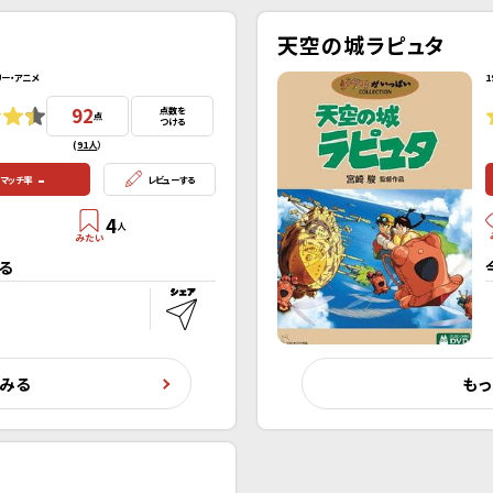
天空の城ラピュタ
リー・アニメ
1
92
点数を
点
つける
(
91人
）
-
マッチ率
レビューする
4
人
る
くみる
もっ