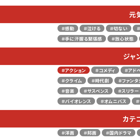
元
＃感動
＃泣ける
＃切ない
＃手に汗握る緊張感
＃放心状態
ジャ
＃アクション
＃コメディ
＃アド
＃クライム
＃時代劇
＃ファンタ
＃音楽
＃サスペンス
＃スリラー
＃バイオレンス
＃オムニバス
＃
カテ
＃洋画
＃邦画
＃国内ドラマ