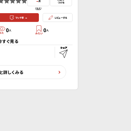
-
点
つける
(
0人
）
-
マッチ率
レビューする
0
0
人
人
今すぐ見る
と詳しくみる