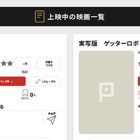
上映中の映画一覧
実写版 ゲッターロボ
2
-
点数を
点
つける
(
0人
）
-
マッチ率
レビューする
0
人
る