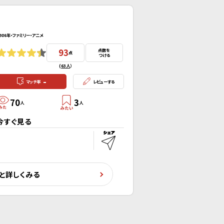
986年・ファミリー・アニメ
93
点数を
点
つける
(
63人
）
-
マッチ率
レビューする
70
3
人
人
今すぐ見る
と詳しくみる