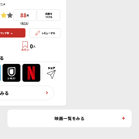
アニメ
88
点数を
点
つける
(
67人
）
-
マッチ率
レビューする
0
人
る
くみる
映画一覧をみる