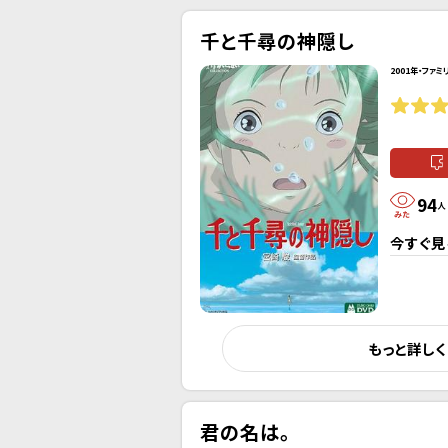
千と千尋の神隠し
2001年・ファミ
94
人
今すぐ見
もっと詳し
君の名は。