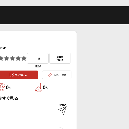
025年
-
点数を
点
つける
(
0人
）
-
マッチ率
レビューする
0
0
人
人
今すぐ見る