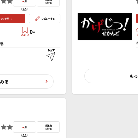
-
点
つける
(
0人
）
-
マッチ率
レビューする
0
人
る
もっ
くみる
-
点数を
点
つける
(
0人
）