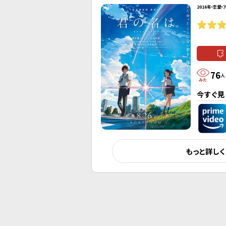
2016年・恋愛・
76
人
今すぐ見
もっと詳し