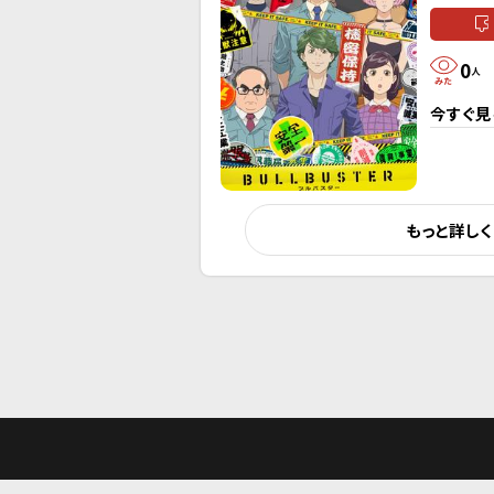
0
人
今すぐ見
もっと詳し