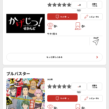
-
点数を
点
つける
(
0人
）
-
マッチ率
レビューする
0
0
人
人
今すぐ見る
もっと詳しくみる
ブルバスター
2023年
-
点数を
点
つける
(
0人
）
-
マッチ率
レビューする
0
0
人
人