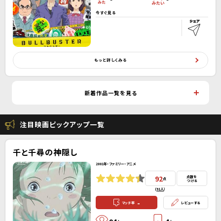
今すぐ見る
もっと詳しくみる
新着作品一覧を見る
注目映画ピックアップ一覧
千と千尋の神隠し
2001年・ファミリー・アニメ
92
点数を
点
つける
(
91人
）
-
マッチ率
レビューする