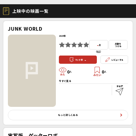
上映中の映画一覧
JUNK WORLD
2025年
-
点数を
点
つける
(
0人
）
-
マッチ率
レビューする
0
0
人
人
今すぐ見る
もっと詳しくみる
実写版 ゲッターロボ