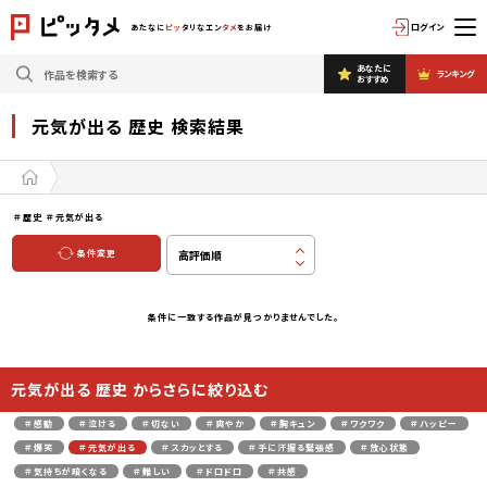
ログイン
あたなに
ピッ
タリなエン
タメ
をお届け
あなたに
ランキング
おすすめ
元気が出る 歴史 検索結果
＃歴史
＃元気が出る
条件変更
条件に一致する作品が見つかりませんでした。
元気が出る 歴史 からさらに絞り込む
＃感動
＃泣ける
＃切ない
＃爽やか
＃胸キュン
＃ワクワク
＃ハッピー
＃爆笑
＃元気が出る
＃スカッとする
＃手に汗握る緊張感
＃放心状態
＃気持ちが暗くなる
＃難しい
＃ドロドロ
＃共感