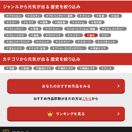
ジャンルから元気が出る 歴史を絞り込み
＃アクション
＃コメディ
＃アドベンチャー・冒険
＃アニメ
＃恋愛
＃伝記
＃ホラー
＃ドラマ
＃戦争
＃西部劇
＃クライム
＃時代劇
＃ファンタジー
＃青春
＃ファミリー
＃ショートフィルム・短編
＃ドキュメンタリー
＃ミュージカル
＃音楽
＃サスペンス
＃スリラー
＃歴史
＃SF
＃ギャング・マフィア
＃パニック
＃ミステリー
＃スポーツ
＃バイオレンス
＃オムニバス
＃ヤクザ・任侠
＃アート・コンテンポラリー
＃単発ドラマ
カテゴリから元気が出る 歴史を絞り込み
＃洋画
＃邦画
＃国内ドラマ
＃海外ドラマ
＃韓国ドラマ
＃アニメ
あなたのおすすめ作品をみる
おすすめ作品診断がまだの方は
こちら
から
ランキングを見る