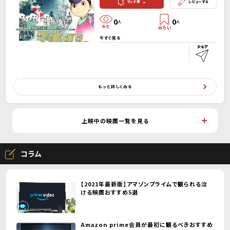
-
マッチ率
レビューする
0
0
人
人
今すぐ見る
もっと詳しくみる
上映中の映画一覧を見る
コラム
【2021年最新版】アマゾンプライムで観られる泣
ける映画おすすめ5選
Amazon prime会員が最初に観るべきおすすめ