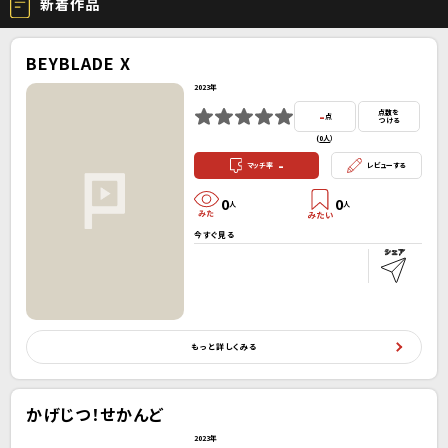
新着作品
BEYBLADE X
2023年
-
点数を
点
つける
(
0人
）
-
マッチ率
レビューする
0
0
人
人
今すぐ見る
もっと詳しくみる
かげじつ！せかんど
2023年