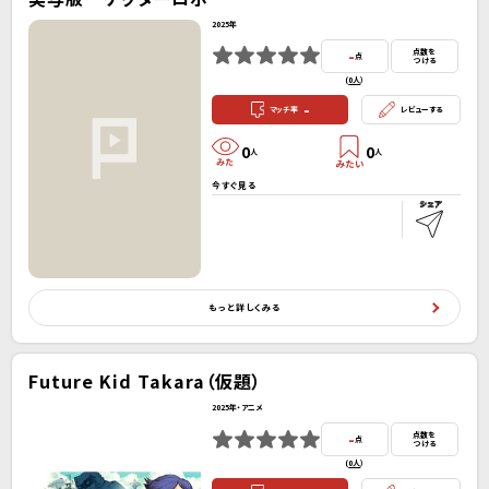
2025年
-
点数を
点
つける
(
0人
）
-
マッチ率
レビューする
0
0
人
人
今すぐ見る
もっと詳しくみる
Future Kid Takara（仮題）
2025年・アニメ
-
点数を
点
つける
(
0人
）