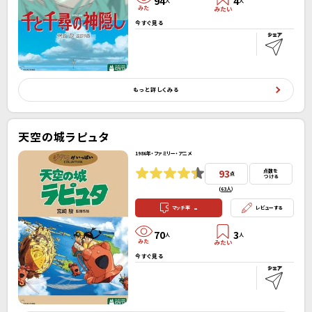
94
4
人
人
今すぐ見る
もっと詳しくみる
天空の城ラピュタ
1986年・ファミリー・アニメ
93
点数を
点
つける
(
63人
）
-
マッチ率
レビューする
70
3
人
人
今すぐ見る