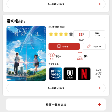
もっと詳しくみる
君の名は。
2016年・恋愛・アニメ
88
点数を
点
つける
(
67人
）
-
マッチ率
レビューする
76
0
人
人
今すぐ見る
もっと詳しくみる
映画一覧をみる