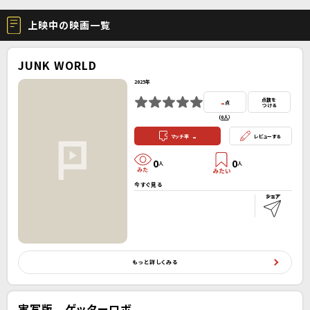
上映中の映画一覧
JUNK WORLD
2025年
-
点数を
点
つける
(
0人
）
-
マッチ率
レビューする
0
0
人
人
今すぐ見る
もっと詳しくみる
実写版 ゲッターロボ