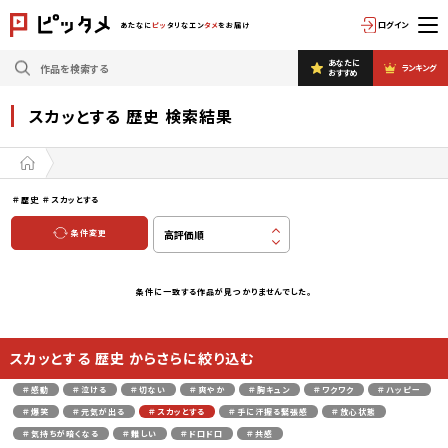
ログイン
あたなに
ピッ
タリなエン
タメ
をお届け
あなたに
ランキング
おすすめ
スカッとする 歴史 検索結果
＃歴史
＃スカッとする
条件変更
条件に一致する作品が見つかりませんでした。
スカッとする 歴史 からさらに絞り込む
＃感動
＃泣ける
＃切ない
＃爽やか
＃胸キュン
＃ワクワク
＃ハッピー
＃爆笑
＃元気が出る
＃スカッとする
＃手に汗握る緊張感
＃放心状態
＃気持ちが暗くなる
＃難しい
＃ドロドロ
＃共感