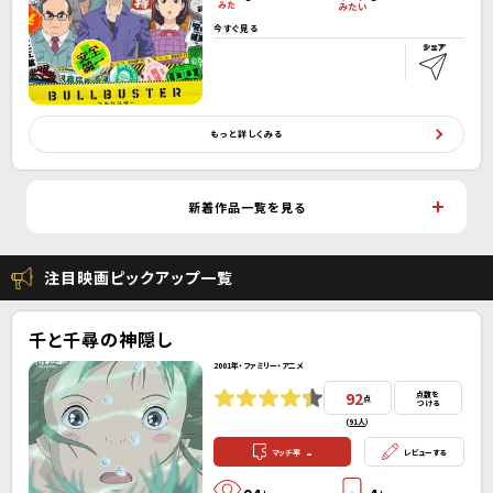
今すぐ見る
もっと詳しくみる
新着作品一覧を見る
注目映画ピックアップ一覧
千と千尋の神隠し
2001年・ファミリー・アニメ
92
点数を
点
つける
(
91人
）
-
マッチ率
レビューする