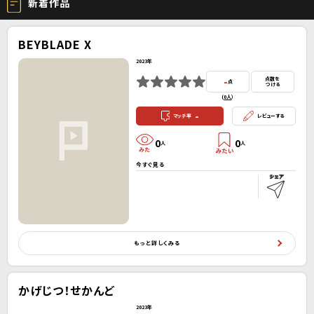
新着作品
BEYBLADE X
2023年
-
点数を
点
つける
(
0人
）
-
マッチ率
レビューする
0
0
人
人
今すぐ見る
もっと詳しくみる
かげじつ！せかんど
2023年