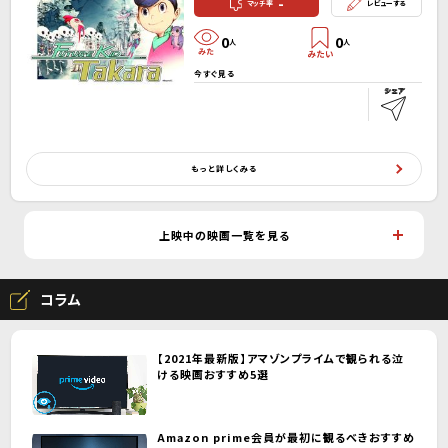
-
マッチ率
レビューする
0
0
人
人
今すぐ見る
もっと詳しくみる
上映中の映画一覧を見る
コラム
【2021年最新版】アマゾンプライムで観られる泣
ける映画おすすめ5選
Amazon prime会員が最初に観るべきおすすめ