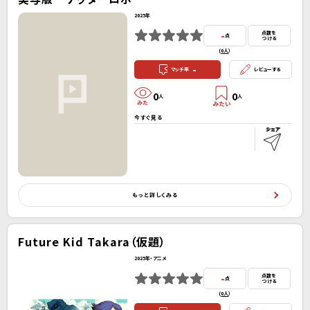
2025年
-
点数を
点
つける
(
0人
）
-
マッチ率
レビューする
0
0
人
人
今すぐ見る
もっと詳しくみる
Future Kid Takara（仮題）
2025年・アニメ
-
点数を
点
つける
(
0人
）