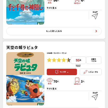
94
4
人
人
今すぐ見る
もっと詳しくみる
天空の城ラピュタ
1986年・ファミリー・アニメ
93
点数を
点
つける
(
63人
）
-
マッチ率
レビューする
70
3
人
人
今すぐ見る