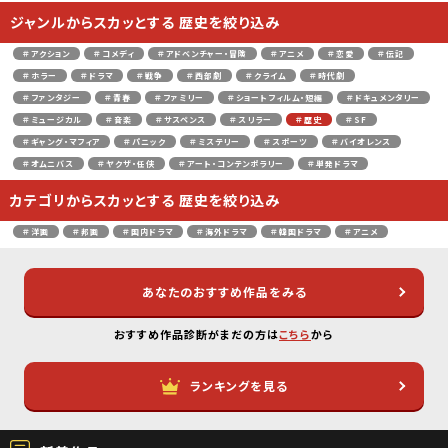
ジャンルからスカッとする 歴史を絞り込み
＃アクション
＃コメディ
＃アドベンチャー・冒険
＃アニメ
＃恋愛
＃伝記
＃ホラー
＃ドラマ
＃戦争
＃西部劇
＃クライム
＃時代劇
＃ファンタジー
＃青春
＃ファミリー
＃ショートフィルム・短編
＃ドキュメンタリー
＃ミュージカル
＃音楽
＃サスペンス
＃スリラー
＃歴史
＃SF
＃ギャング・マフィア
＃パニック
＃ミステリー
＃スポーツ
＃バイオレンス
＃オムニバス
＃ヤクザ・任侠
＃アート・コンテンポラリー
＃単発ドラマ
カテゴリからスカッとする 歴史を絞り込み
＃洋画
＃邦画
＃国内ドラマ
＃海外ドラマ
＃韓国ドラマ
＃アニメ
あなたのおすすめ作品をみる
おすすめ作品診断がまだの方は
こちら
から
ランキングを見る