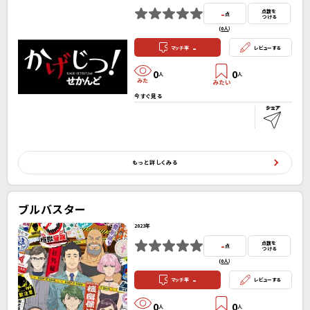
-
点数を
点
つける
(
0人
）
-
マッチ率
レビューする
0
0
人
人
今すぐ見る
もっと詳しくみる
ブルバスター
2023年
-
点数を
点
つける
(
0人
）
-
マッチ率
レビューする
0
0
人
人