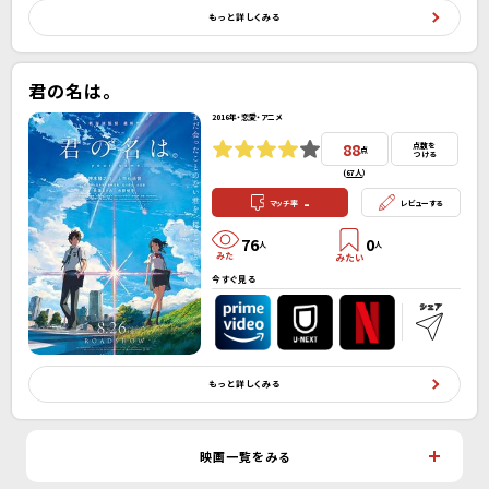
もっと詳しくみる
君の名は。
2016年・恋愛・アニメ
88
点数を
点
つける
(
67人
）
-
マッチ率
レビューする
76
0
人
人
今すぐ見る
もっと詳しくみる
映画一覧をみる