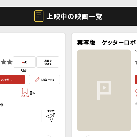
上映中の映画一覧
実写版 ゲッターロボ
2
-
点数を
点
つける
(
0人
）
-
マッチ率
レビューする
0
人
る