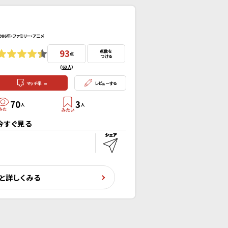
986年・ファミリー・アニメ
93
点数を
点
つける
(
63人
）
-
マッチ率
レビューする
70
3
人
人
今すぐ見る
と詳しくみる