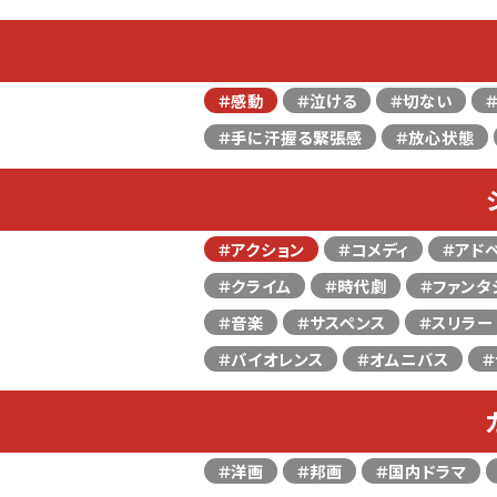
＃感動
＃泣ける
＃切ない
＃手に汗握る緊張感
＃放心状態
＃アクション
＃コメディ
＃アド
＃クライム
＃時代劇
＃ファンタ
＃音楽
＃サスペンス
＃スリラー
＃バイオレンス
＃オムニバス
＃
＃洋画
＃邦画
＃国内ドラマ