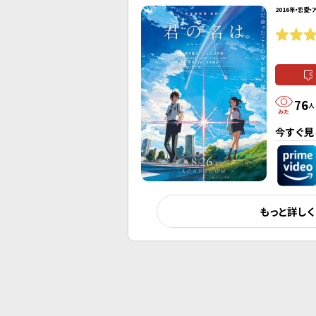
2016年・恋愛・
76
人
今すぐ見
もっと詳し