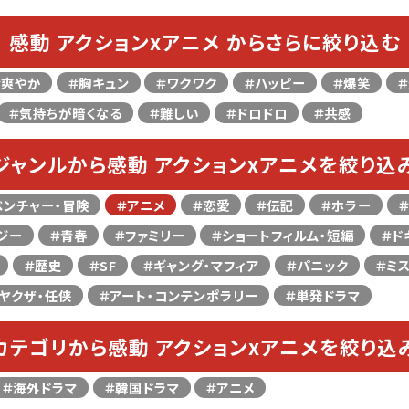
感動 アクションxアニメ からさらに絞り込む
＃爽やか
＃胸キュン
＃ワクワク
＃ハッピー
＃爆笑
＃気持ちが暗くなる
＃難しい
＃ドロドロ
＃共感
ジャンルから感動 アクションxアニメを絞り込
ベンチャー・冒険
＃アニメ
＃恋愛
＃伝記
＃ホラー
ジー
＃青春
＃ファミリー
＃ショートフィルム・短編
＃ド
＃歴史
＃SF
＃ギャング・マフィア
＃パニック
＃ミ
ヤクザ・任侠
＃アート・コンテンポラリー
＃単発ドラマ
カテゴリから感動 アクションxアニメを絞り込
＃海外ドラマ
＃韓国ドラマ
＃アニメ