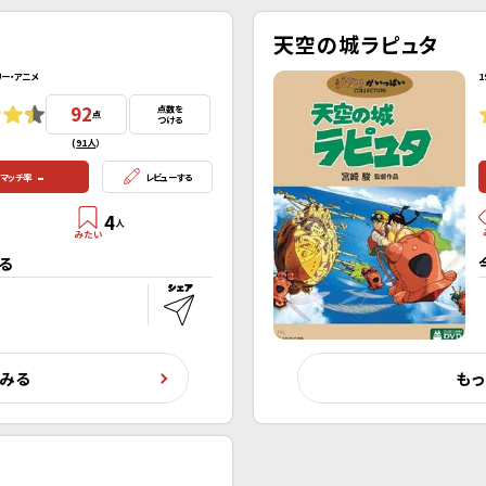
天空の城ラピュタ
リー・アニメ
1
92
点数を
点
つける
(
91人
）
-
マッチ率
レビューする
4
人
る
くみる
もっ