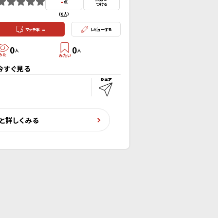
-
点
つける
(
0人
）
-
マッチ率
レビューする
0
0
人
人
今すぐ見る
と詳しくみる