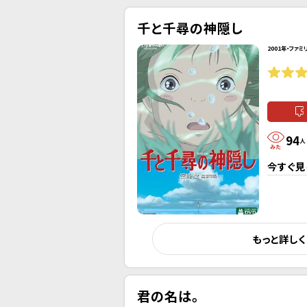
千と千尋の神隠し
2001年・ファミ
94
人
今すぐ見
もっと詳し
君の名は。