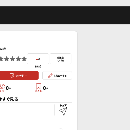
025年
-
点数を
点
つける
(
0人
）
-
マッチ率
レビューする
0
0
人
人
今すぐ見る