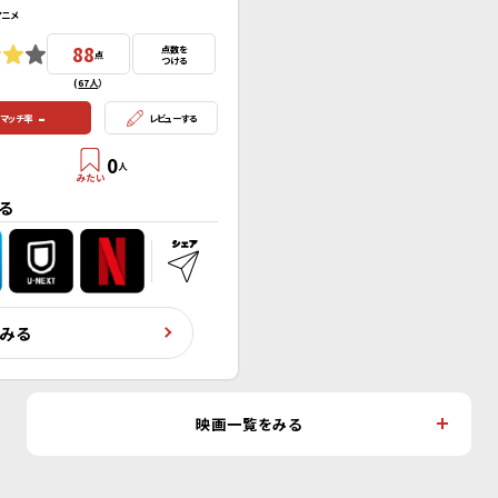
アニメ
88
点数を
点
つける
(
67人
）
-
マッチ率
レビューする
0
人
る
くみる
映画一覧をみる