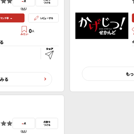
-
点
つける
(
0人
）
-
マッチ率
レビューする
0
人
る
もっ
くみる
-
点数を
点
つける
(
0人
）