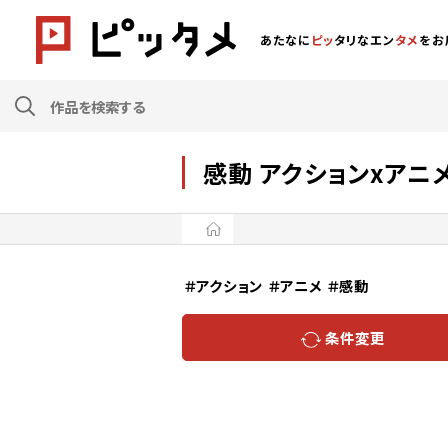
あたなに
ピッ
タリなエン
タメ
をお
感動 アクションxアニ
＃アクション
＃アニメ
＃感動
条件変更