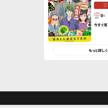
0
人
今すぐ見
もっと詳し