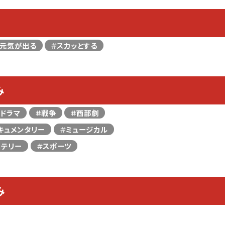
＃元気が出る
＃スカッとする
み
＃ドラマ
＃戦争
＃西部劇
キュメンタリー
＃ミュージカル
ステリー
＃スポーツ
み