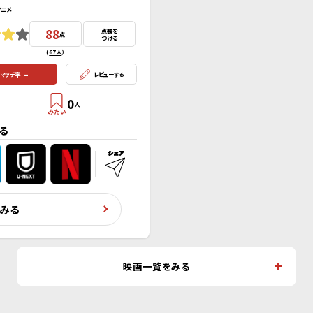
アニメ
88
点数を
点
つける
(
67人
）
-
マッチ率
レビューする
0
人
る
くみる
映画一覧をみる