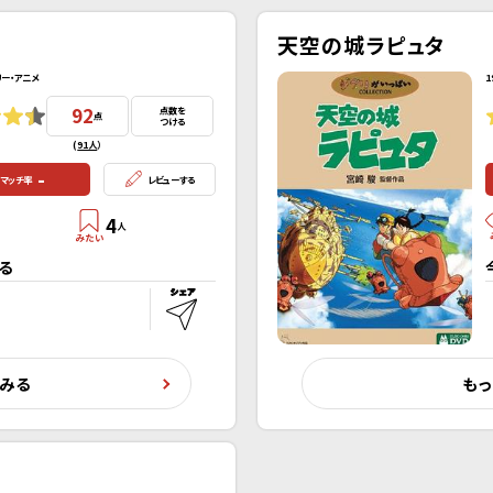
天空の城ラピュタ
リー・アニメ
1
92
点数を
点
つける
(
91人
）
-
マッチ率
レビューする
4
人
る
くみる
もっ