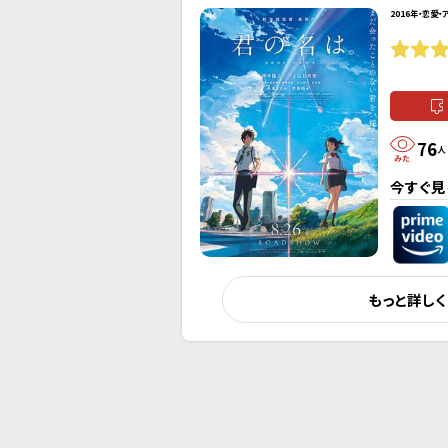
2016年・恋愛・
76
人
今すぐ見
もっと詳し