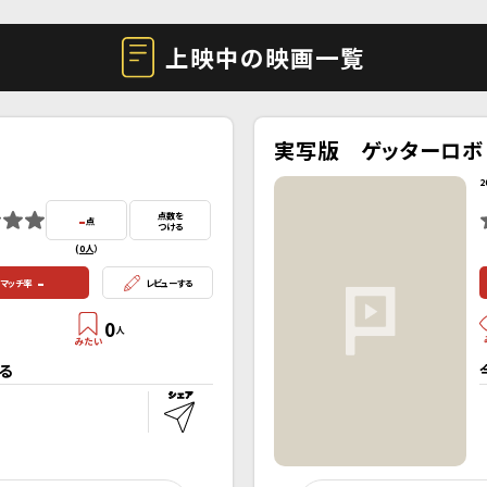
上映中の映画一覧
実写版 ゲッターロボ
2
-
点数を
点
つける
(
0人
）
-
マッチ率
レビューする
0
人
る