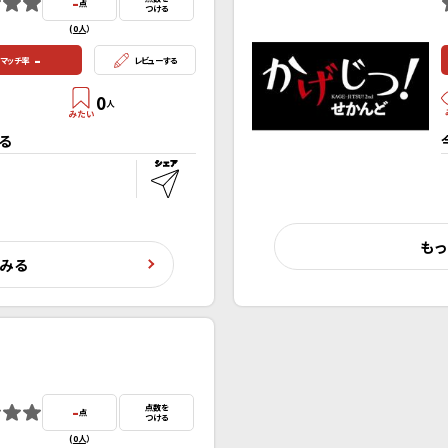
-
点
つける
(
0人
）
-
マッチ率
レビューする
0
人
る
もっ
くみる
-
点数を
点
つける
(
0人
）