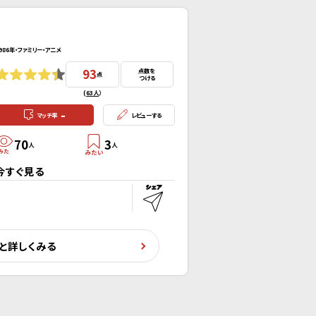
986年・ファミリー・アニメ
93
点数を
点
つける
(
63人
）
-
マッチ率
レビューする
70
3
人
人
今すぐ見る
と詳しくみる