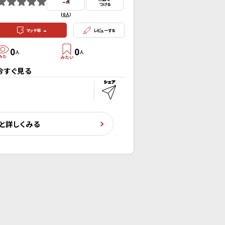
-
点
つける
(
0人
）
-
マッチ率
レビューする
0
0
人
人
今すぐ見る
と詳しくみる