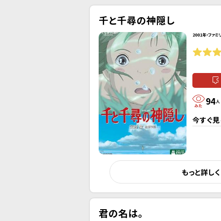
千と千尋の神隠し
2001年・ファミ
94
人
今すぐ見
もっと詳し
君の名は。