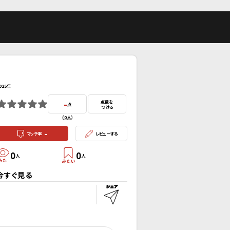
025年
-
点数を
点
つける
(
0人
）
-
マッチ率
レビューする
0
0
人
人
今すぐ見る