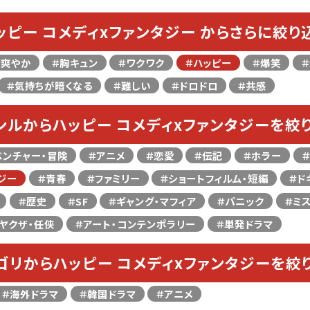
ッピー コメディxファンタジー からさらに絞り
＃爽やか
＃胸キュン
＃ワクワク
＃ハッピー
＃爆笑
＃気持ちが暗くなる
＃難しい
＃ドロドロ
＃共感
ンルからハッピー コメディxファンタジーを絞
ベンチャー・冒険
＃アニメ
＃恋愛
＃伝記
＃ホラー
ジー
＃青春
＃ファミリー
＃ショートフィルム・短編
＃ド
＃歴史
＃SF
＃ギャング・マフィア
＃パニック
＃ミ
ヤクザ・任侠
＃アート・コンテンポラリー
＃単発ドラマ
ゴリからハッピー コメディxファンタジーを絞
＃海外ドラマ
＃韓国ドラマ
＃アニメ