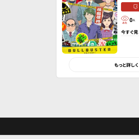
0
人
今すぐ見
もっと詳し