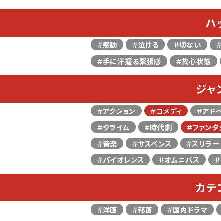
ハ
＃感動
＃泣ける
＃切ない
＃手に汗握る緊張感
＃放心状態
ジャ
＃アクション
＃コメディ
＃アド
＃クライム
＃時代劇
＃ファンタ
＃音楽
＃サスペンス
＃スリラー
＃バイオレンス
＃オムニバス
＃
カテ
＃洋画
＃邦画
＃国内ドラマ