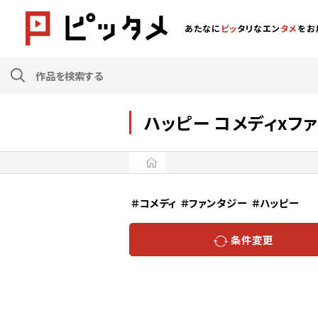
あたなに
ピッ
タリなエン
タメ
をお
ハッピー コメディxフ
＃コメディ
＃ファンタジー
＃ハッピー
条件変更